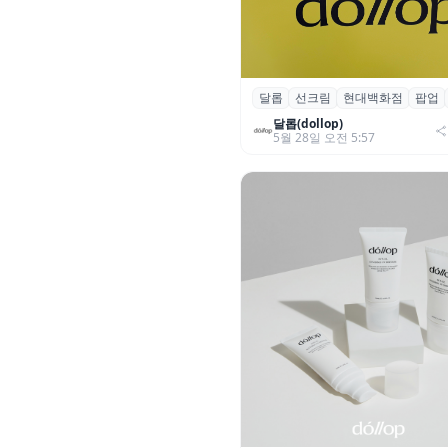
달롭
선크림
현대백화점
팝업
달롭, 현대백화점 목동점 팝업 
추얼 인비저블 UV 디펜스’ 관심
달롭(dollop)
5월 28일 오전 5:57