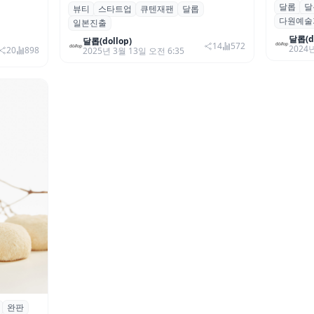
달롭
달
달롭, 
뷰티
스타트업
큐텐재팬
달롭
달롭, 큐텐재팬 입점으로 일본 시장 공략
아프리카
다원예술
공식 협
일본진출
본격화
달롭(do
달롭(dollop)
14
572
2024년
20
898
2025년 3월 13일 오전 6:35
완판
디펜스 출