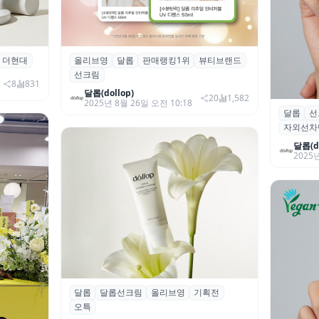
더현대
올리브영
달롭
판매랭킹1위
뷰티브랜드
점…프리미
달롭, 올리브영 선케어 판매 랭킹 1위 기
선크림
록
8
831
달롭(dollop)
20
1,582
2025년 8월 26일 오전 10:18
달롭
선
달롭, 투
자외선차
키’ 선정
달롭(do
2025년
달롭
달롭선크림
올리브영
기획전
달롭, 올리브영 기획전 및 오특 진행
오특