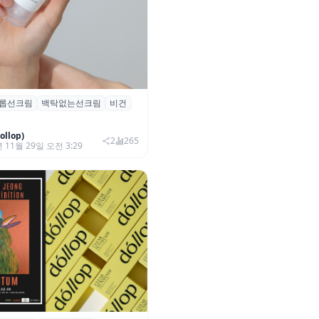
롭선크림
백탁없는선크림
비건
클리어 선쉐이드 프라이밍 선스크
인증 획득
llop)
2
265
 11월 29일 오전 3:29