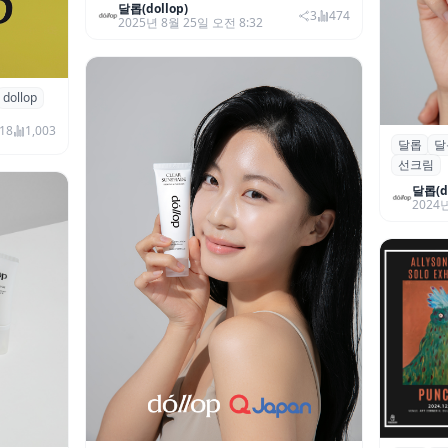
달롭(dollop)
3
474
2025년 8월 25일 오전 8:32
dollop
성료…‘리
 집중
18
1,003
달롭
달
달롭, 
선크림
린 비건 
달롭(do
2024년