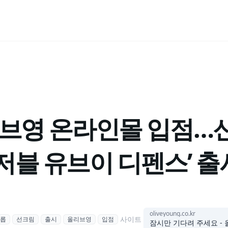
리브영 온라인몰 입점…신
저블 유브이 디펜스’ 출
oliveyoung.co.kr
사이트
롭
선크림
출시
올리브영
입점
잠시만 기다려 주세요 -