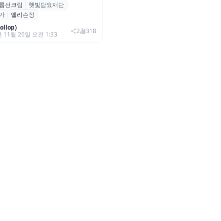
롭선크림
햇빛담요재단
다원예술가 앨리슨 정 푼크툼 전시
가
앨리슨정
찬
llop)
2
318
 11월 26일 오전 1:33