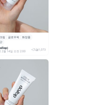
크림
글로우픽
화장품
명 선크림 ‘글로우픽 신제품 루
단
llop)
5
1,073
 2월 14일 오전 2:00