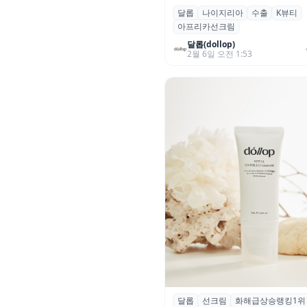
달롭
나이지리아
수출
K뷰티
달롭, 나이지리아 수출 계약…
아프리카선크림
시장 문 열다
달롭(dollop)
2월 6일 오전 1:53
달롭
선크림
화해급상승랭킹1위
달롭, 리추얼 인비저블 유브이 