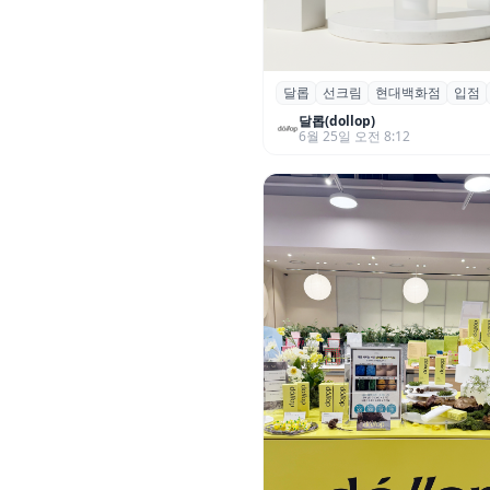
달롭
선크림
현대백화점
입점
달롭, 현대백화점 전 지점 입
엄 유통 채널 본격 확대
달롭(dollop)
6월 25일 오전 8:12