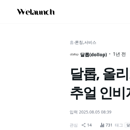
홈
›
론칭,서비스
·
1년 전
달롭(dollop)
달롭, 올
추얼 인비
입력
2025.08.05 08:39
관심
14
731
태그
달