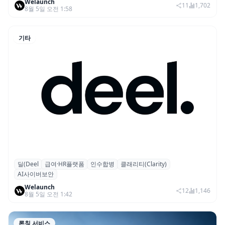
Welaunch
11
1,702
8월 5일 오전 1:58
기타
딜(Deel
급여·HR플랫폼
인수합병
클래리티(Clarity)
글로벌 HR 플랫폼 딜(Deel), ARR 15억 달러
AI사이버보안
돌파…AI 보안 역량 강화
Welaunch
12
1,146
8월 5일 오전 1:42
론칭,서비스