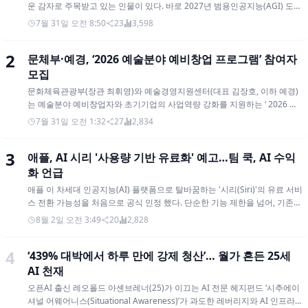
인기 소식
1
공포의 7월 폭락장 주인공, 25세 AI 천재 '레오폴드 아셴
브레너'?
최근 실리콘밸리와 월스트리트를 동시에 뒤흔들며 글로벌 투자 업계의 뜨거
운 감자로 주목받고 있는 인물이 있다. 바로 2027년 범용인공지능(AGI) 도래
를 예견했던 오픈AI 출신의 천재 연구원이자, 헤지펀드 '시추에이셔널 어웨
7월 31일 오전 8:50
23
3,598
어니스(Situational Awareness)'를 이끌어온 레오폴드 아셴브레너 다. 그는
고도의 레버리지를 활용해 AI 인프라와 전력망 기업들에 공격적으로 베팅하
2
문체부·예경, ‘2026 예술분야 예비창업 프로그램’ 참여자
며 단기간에 천문학적인 투자 수익을 올려 주목을 받았다. 하지만 최근 AI 거
품론과 함께 기술주들이 동반 급락하자 거대한 마진콜 압박을 이기지 못하
모집
고, 결국 월가의 전설적인 헤지펀드인 시타델(Citadel LLC)에 공모주 포지션
문화체육관광부(장관 최휘영)와 예술경영지원센터(대표 김장호, 이하 예경)
대부분을 강제 청산 및 매각하게 되면서 전 세계 금융 시장의 이목을 다시 한
는 예술분야 예비창업자와 초기기업의 사업역량 강화를 지원하는 ‘ 2026 예
번 집중시키고 있다. 레오폴드 아셴브레너? 레오폴드 아셴브레너(Leopold
술분야 예비창업 프로그램’ 참여자를 오는 8월 10일(월) 오후 6시까지 모집
7월 31일 오전 1:32
27
2,834
Aschenbrenner, 2001/2002년생)는 2024년 OpenAI 슈퍼얼라인먼트
한다고 31일 밝혔다. 이 프로그램은 예술분야 예비창업자부터 극초기 기업
(Superalignment) 팀에서 해고된 후, 165페이지 분량의 에세이
을 대상으로 역량 강화를 위한 맞춤형 보육을 제공하고, 수립한 비즈니스 모
《Situational Awareness》로 주목받으며 AI 인프라 전문 헤지펀드를 설립
애플, AI 시리 '사용량 기반 유료화' 예고…팀 쿡, AI 수익
델(BM)을 실제 고객과 시장에서 검증하며 시행착오를 최소화할 수 있도록