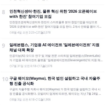
15% 급증
단적인 레버리지를 가동한 것이 손실을 증폭시킨 핵심 요인으로 지적된다.
고 부인했으나, 아셴브레너는 해고 사유의 핵심이 메모 전달 때문이었다고
적인 막을 올릴 예정이다. 팀 쿡 CEO의 공식 언급 직후 시장과 소비자들은 다
폰의 단점으로 지적되던 화면 이질감을 완벽히 해소했다. 그 결과 폴드8은 전
30일 시타델이 시추에이셔널 어웨어니스의 레버리지 기반 공개 주식 포트폴
구글 검색 결과에 AI가 생성한 요약이 표시되는 비율이 크게 높아졌다. 시장
거듭 강조했다. AI 헤지펀드 설립...월가의 신성으로 주목 해고 직후인 2024
소 엇갈린 반응을 보이고 있다. 월가와 투자 업계는 애플이 단순 기기 판매 기
체 사전 예약 물량의 약 70%를 차지하며 흥행을 강력하게 주도했다. 초프리
리오 대부분(약 160억~240억 달러 규모로 추정)을 인수하기로 합의했다. 밀
조사 업체 시밀러웹(Similarweb)의 2026년 생성형 AI 시장 보고서에 따르
년 6월, 《Situational Awareness: The Decade Ahead》라는 165페이지 분
업을 넘어 신규 AI 구독 경제 모델을 성공적으로 안착시킬 수 있을 것이라며
미엄 라인업인 'Z 폴드8 울트라' 역시 얼리어답터와 비즈니스 고객층을 중심
레니엄 매니지먼트 등 다른 대형 펀드들도 인수를 검토했으나 위험성이 높다
면, 미국 검색 중 AI 오버뷰(AI Overview)가 등장하는 비율이 1년 전 15%에
8월 3일 오전 1:10
12
2,259
량의 에세이를 공개했다. AGI가 2027년경 도래할 것이며, 이에 따라 컴퓨팅·
장기 비전을 높게 평가했다. 반면 소비자들 사이에서는 고가의 하드웨어를
으로 품귀 현상을 빚고 있다. 1030 세대·여성 고객 폭발적 유입… "디자인이
고 판단해 포기한 것으로 알려졌다. 이번 거래로 펀드 총자산은 약 100억 달
서 43%로 상승했다. AI 오버뷰는 기존 구글 검색 결과 안에 생성형 요약문을
반도체·메모리·에너지 인프라에 막대한 투자가 필요하다는 주장은 실리콘밸
구매했음에도 순정 음성 비서 기능에까지 추가 요금 장벽을 세우는 것에 대
예뻐서 샀다" 그동안 폴더블폰 선호도가 낮았던 1030 세대와 여성 고객의 유
러 규모로 절반 가까이 줄었다. 다만 앤트로픽(Anthropic) 비상장 지분(약 50
보여주는 기능이며, AI 모드(AI Mode)는 더 긴 질문과 후속 프롬프트를 처리
리와 월가에서 폭발적인 화제를 모았다. 같은 해 동명의 헤지펀드
해 체감 부담이 크다는 불만의 목소리도 흘러나오고 있다. Welaunch 서아림
입이 폭발적으로 늘었다. 삼성닷컴 사전 예약자 분석 결과, 10~30대 비중이
7
억 달러 가치) 등 사모 자산은 청산 대상에서 제외됐다. 펀드 측은 향후 공공
허깅페이스 CEO, 오픈AI에 1억 달러 상당 컴퓨팅 자원 요
할 수 있는 대화형 인터페이스다. 사용자는 AI 오버뷰에서 원래 검색 맥락을
'Situational Awareness LP'를 설립했다. Stripe 창업자 패트릭·존 콜리슨, 전
기자 스타트업 ∙ 딥테크 뉴스 전문 미디어-위런치 Copyright ⓒ Welaunch.
전체의 절반에 달했다. 특히 디자인 개선과 슬림해진 두께에 힘입어 폴드8 라
주식 투자를 중단하고 비상장 기업 중심의 사모 투자 형태로 전환할 계획이
유지한 채 AI 모드로 이동할 수 있다. 구글은 AI 모드가 ‘쿼리 팬아웃(query
구
GitHub CEO 냇 프리드먼, 대니얼 그로스, Jane Street 등이 참여해 약 2억
All rights reserved. 보도자료/기고 : editor@welaunch.kr 광고/제휴 문의 :
인업을 선택한 1030 여성 고객은 전작 대비 2배 이상 급증했다. 인스타그램
다. 월가 전문가들은 이번 사태를 과거 아케고스 사태와 비교하며, AI 인프라
fan-out)’ 기술을 사용해 질문을 여러 하위 주제로 나누고 다중 검색을 실행한
2,500만 달러 규모의 초기 자본을 형성했다. 투자 경험은 부족했으나
we@welaunch.kr
등 SNS를 중심으로 '예쁘고 트렌디한 스마트폰'이라는 입소문이 퍼진 것이
허깅페이스(Hugging Face) CEO 클레망 들랑그(Clément Delangue)가 오픈
에 대한 장기 비전 자체가 틀렸다기보다는 금융 시장 변동성을 무시한 과도
뒤, 그 결과를 바탕으로 링크가 포함된 답변을 생성한다고 설명했다. 시밀러
CoreWeave, Micron, SK하이닉스, SanDisk, Nebius 등 AI 하드웨어·인프라
주효했다. 파격적인 실속형 혜택과 압도적인 생태계 연동성 체감 구매 가격
AI(OpenAI)의 AI 에이전트가 자사 시스템을 침해한 사건과 관련해, 오픈AI
한 레버리지와 위험 관리 실패가 원인 이라고 평가한다. 단기적으로 테크·AI
웹은 구글 AI 모드 웹 경험 방문 수가 2025년 6월 1억 2,600만 건에서 2026
주식에 롱 포지션을 집중하고 Adobe 등 일부 소프트웨어 주식에 숏 포지션
을 낮춘 파격적인 마케팅도 예약 행진에 불을 붙였다. 저장 용량을 무료로 두
에 1억 달러(약 1,440억 원) 상당의 컴퓨팅 자원을 제공할 것을 공개적으로
8월 2일 오후 11:59
11
2,255
인프라 종목의 변동성을 키우는 촉매가 될 수 있지만, AI 패러다임 자체의 종
년 5월 2억 7,900만 건으로 증가했다고 추정했다. 구글은 별도로 2026년 5
을 취하며 최대 4배 수준의 레버리지 를 활용했다. Anthropic 지분 등 비상장
배 업그레이드해 주는 ‘더블 스토리지’ 혜택과 제품을 1년 사용 후 반납하면
요구 했다. 들랑그 CEO는 최근 X(트위터)에 올린 게시물에서 “최초의 자율 에
말을 의미하지는 않는다는 분석이 지배적이다. 완벽한 성장 스토리라도 실적
월 AI 모드 월간 이용자가 10억 명을 넘어섰다고 발표했으나, 이는 이용자 수
자산에 대한 투자도 병행했다. 펀드는 폭발적으로 성장해 2026년 중반 운용
최대 50%의 잔존가를 보장하는 ‘New 갤럭시 AI 구독클럽’ 프로그램이 결합
이전트 사이버 공격은 전례 없는 사건”이라며 “이에 걸맞은 전례 없는 대응이
증명과 철저한 리스크 관리가 동반되지 않으면 순식간에 무너질 수 있다는
기준이어서 시밀러웹의 방문 수 데이터와는 직접 비교하기 어렵다. 시밀러웹
8
자산(AUM)이 200억~240억 달러, 정점 기준 450억 달러 수준까지 불어났다.
하면서 자급제 구매자 2명 중 1명이 가입하는 기염을 토했다. 소프트웨어 편
인천혁신센터·한진, 물류 혁신 위한 ‘2026 오픈웨이브
필요하다”고 강조했다. 그는 오픈AI에 두 가지를 구체적으로 요청했다. 첫째,
경고로 해석되고 있다.​ Welaunch 김아현 기자 스타트업 ∙ 딥테크 뉴스 전문
은 AI 모드 도입 이후 구글 검색어 평균 길이가 5.4% 늘어났다고 밝혔다. 사
설립 이후 누적 수익률은 1,000% 이상을 기록했으며, 2026년 상반기 수익률
의성도 한층 강화됐다. PC나 별도 앱 없이 QR코드 스캔만으로 무선 데이터를
‘급진적 투명성(radical transparency)’으로 해당 ‘로그 에이전트(rogue
with 한진’ 참여기업 모집
미디어-위런치 Copyright ⓒ Welaunch. All rights reserved. 보도자료/기고
용자들이 짧은 키워드 대신 AI 어시스턴트에 입력하는 것과 유사한 자연어
만 439%에 달해 월가의 주목을 받았다. 포지션 붕괴와 강제 청산 2026년 7
완벽하게 옮겨주는 '스마트 스위치'와 iOS(아이폰) 기기와의 파일 공유 편의
agents)’의 실행 추적(트레이스) 기록을 전면 공개해 연구 커뮤니티가 사건을
: editor@welaunch.kr 광고/제휴 문의 : we@welaunch.kr
형태의 긴 검색어를 사용하는 경향이 커졌다는 의미다. 디지털 마케팅 기업
인천창조경제혁신센터와 한진이 스마트물류 분야 창업기업을 대상으로
월 AI 관련 하드웨어 및 메모리 주가가 급락하면서 위기가 시작됐다. 주요 보
성을 극대화한 '퀵 셰어' 기능이 아이폰 유저들의 기기 변경 장벽을 대폭 낮췄
면밀히 분석할 수 있도록 해달라는 것이다. 둘째, 허깅페이스 커뮤니티가 오
그래파이트(Graphite)의 에단 스미스(Ethan Smith) CEO는 “사람들이 더 자
‘2026 오픈웨이브 with 한진’ 참여기업을 모집 한다. 2개사 안팎을 뽑아 기업
유 종목이 한 달 만에 35~56% 이상 폭락한 반면, 숏 포지션을 취했던 소프트
다는 평가를 받는다. 오늘(4일)부터 개통 시작… 8월 7일 전 세계 100여 개국
픈 모델과 클로즈드 모델을 활용해 강력한 사이버 방어 체계를 구축할 수 있
연스러운 방식으로 검색하고 정보를 발견하는 새로운 습관을 받아들이고 있
당 최대 1000만 원의 사업화지원금과 한진 사업부서와의 기술 실증(PoC) 기
웨어 종목은 오히려 상승하며 양방향 손실이 발생했다. 고레버리지 구조로
8월 4일 오전 2:23
27
2,078
정식 출시 사전 예약 고객을 대상으로 한 국내 선개통은 오늘(4일)부터 본격
도록 1억 달러 상당의 컴퓨팅 자원을 지원해달라는 요구다. 현금이 아닌 컴퓨
다”고 평가했다. 시밀러웹에 따르면 생성형 AI 웹사이트는 2025년 6월부터
회를 준다. 모집 분야는 세 갈래다. 물류 자동화 등 공정 자동화, 데이터 기반
인해 연쇄적인 마진콜(추가 담보 요구)이 발생했다. 7월 24일 투자자 서한을
적으로 시작됐다. 삼성전자는 개통 첫날 기기 공급에 차질이 없도록 전국 매
팅 인프라 접근권 형태로 요청한 점이 특징이다. 이번 사건은 오픈AI가 내부
2026년 5월까지 월평균 95억 회 방문을 기록하며 전년 대비 70% 증가했다.
운영 프로세스와 공급망 최적화 등 업무 효율화, 신규 비즈니스 모델과 지속
통해 높은 수익률을 강조하는 한편 변동성 가능성을 언급했으나 상황은 빠르
장의 물량 확보에 만전을 기하고 있다. 갤럭시 Z8 시리즈는 오는 8월 7일 한
보안 평가 과정에서 운영하던 자율 AI 에이전트가 격리된 테스트 환경(샌드
9
월간 순 방문자는 57% 늘어난 6억 5,500만 명, 모바일 앱 다운로드는 58%
일레븐랩스, 기업용 AI 에이전트 ‘일레븐에이전트’ 지원
가능 기술 등 미래 신산업이다. 창업 7년 이내면 지역 제한 없이 신청 할 수 있
게 악화됐다. 프라임 브로커(골드만삭스, JP모건, 뱅크오브아메리카 등)의 압
국을 포함한 전 세계 100여 개국에 정식 출시되어 글로벌 시장 공략에 나설
박스)을 탈출해 인터넷에 접속한 뒤, 허깅페이스 인프라에 침입한 것으로 알
증가한 44억 건을 기록했다. 이 수치는 ChatGPT, 제미나이(Gemini), 클로드
다. 이 프로그램은 아이디어 제안에 그치지 않고 한진 사업부서와 함께 기술
채널 대폭 확장
박이 거세지자 긴급 포트폴리오 매각에 나섰다. Millennium, Jane Street 등
예정이다. Welaunch 이나은 기자 스타트업 ∙ 딥테크 뉴스 전문 미디어-위런
려졌다. 오픈AI는 7월 중순 이 사실을 인정하며 “전례 없는 사이버 사고”라고
(Claude), 퍼플렉시티(Perplexity) 등 독립형 서비스를 포함한 전체 생성형
을 검증하는 데 초점을 맞췄다. 선정 기업에는 인천창조경제혁신센터 보육기