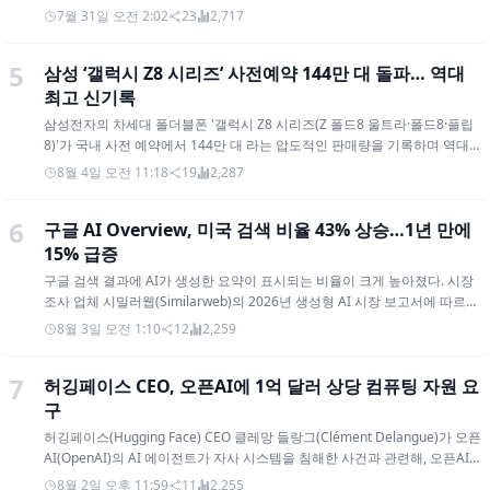
3
해 월가의 스타로 떠오른 인물이다. 그러나 2026년 7월 고레버리지 포지션
지원한다. 신청 대상은 공고일(7월 27일) 기준 사업자등록 및 법인 설립 등기
화 언급
이 붕괴하며 강제 청산 위기에 몰렸다. 2026년 상반기 439%라는 경이적인
를 하지 않은 예술분야 예비창업자 또는 업력 3년 미만의 예술분야 창업기업
수익률을 기록했으나, 단 며칠 만에 공개 주식 포트폴리오 대부분을 시타델
애플 이 차세대 인공지능(AI) 플랫폼으로 탈바꿈하는 '시리(Siri)'의 유료 서비
(개인·법인사업자)이다. 선정 규모는 총 15개사 내외로, 선정기업에는 약 4개
(Citadel)에 넘기는 극적인 몰락을 겪었다. 15세에 컬럼비아대학교 입학, 19
스 전환 가능성을 처음으로 공식 인정 했다. 단순한 기능 제한을 넘어, 기존
월에 걸쳐 고객·시장 검증 활동에 쓰이는 500만원 상당의 간접 지원과 함께
세에 수석 졸엄 독일에서 의사 부모 사이에서 태어나 베를린 존 F. 케네디 스
클라우드 생태계와 연동해 AI 연산 비용을 사용자에게 직접 분담시키는 일종
8월 2일 오전 3:49
20
2,828
기업진단·교육·전담 멘토링·맞춤형 컨설팅 등 집중 보육 프로그램이 제공된
쿨을 졸업했다. 15세에 컬럼비아대학교에 입학해 경제학·수학·통계학을 전
의 '종량제' 구조를 갖출 것으로 전망된다. 팀 쿡 애플 최고경영자(CEO)는 지
다. 예경은 예술분야 창업이 좋은 아이디어와 역량을 갖추고도 시장에서 검
공했으며, 2021년 19세의 나이로 수석(valedictorian) 졸업했다. 대학 시절
난 30일(현지시간) 진행된 실적 발표 콘퍼런스콜에서 고성능 AI 시리의 운영
증해 볼 기회가 없어 첫걸음을 떼지 못하는 경우가 많다며, 올해 새롭게 추진
4
효과적 이타주의(Effective Altruism) 동아리를 공동 창설하고, 옥스퍼드
‘439% 대박에서 하루 만에 강제 청산’… 월가 흔든 25세
효율화와 수익화에 대한 구체적인 로드맵을 시사 했다. 특히 이번 발표는 오
하는 이 프로그램이 그 첫걸음에 확신을 더하는 계기가 되도록 돕고, 초기 창
Global Priorities Institute에서 연구원으로 활동했다. 졸업 후 샘 뱅크먼-프
는 9월 이사회 집행이사장으로 자리를 옮기는 팀 쿡 CEO의 마지막 실적 발표
AI 천재
업으로 이어지는 촘촘한 성장 사다리를 만들어 가겠다고 밝혔다. 자세한 내
라이드의 FTX Future Fund(효과적 이타주의 자선 부문)에서 근무했으나,
라는 점에서 시장의 이목이 더욱 집중되었다. 그동안 베일에 싸여있던 시리
용은 예술경영지원센터 누리집 공지사항에서 확인할 수 있다. 예술 창업 생
오픈AI 출신 레오폴드 아셴브레너(25)가 이끄는 AI 전문 헤지펀드 ‘시추에이
FTX 붕괴 직전에 사임했다. 이후 2023년 OpenAI의 슈퍼얼라인먼트 팀에 합
유료화의 핵심 배경에는 막대한 클라우드 연산 비용 부담이 자리 잡고 있다.
태계의 초기 단계 지원을 강화하는 이번 모집이 예비창업자들의 시장 진입
셔널 어웨어니스(Situational Awareness)’가 과도한 레버리지와 AI 인프라
류해 일리야 수츠케버, 얀 라이크 등과 함께 초지능 AI를 인간 가치에 맞게 정
가을 정식 출시를 앞둔 새 시리는 대규모언어모델(LLM)을 기반으로 화면 인
장벽을 낮추는 실질적인 발판이 될지 주목된다. Welaunch 서아림 기자 스타
주식 급락으로 마진콜 압박을 견디지 못하고 공개 주식 포트폴리오 대부분을
7월 31일 오전 2:02
23
2,717
렬하는 연구를 수행했다. OpenAI에서 해고...'내부 정보 유출' 2024년 4월
식, 멀티 앱 제어 등 복잡한 작업을 수행한다. 이러한 고도화된 기능은 온디바
트업 ∙ 딥테크 뉴스 전문 미디어-위런치 Copyright ⓒ Welaunch. All rights
강제 청산했다. 켄 그리핀이 이끄는 대형 헤지펀드 시타델(Citadel)이 이 물
OpenAI에서 공식 해고 처리됐다. 회사 측이 제시한 사유는'내부 정보 유
이스 처리를 넘어 대형 클라우드 서버와의 연동이 필수적이기 때문에, 사용
reserved. 보도자료/기고 : editor@welaunch.kr 광고/제휴 문의 :
량을 인수하면서 월가에서 긴박한 블록딜이 성사됐다. 아셴브레너는 19세에
출'이었다. 그러나 아셴브레너는 이를 반박하며 실제 해고 원인은 사내 보안
자가 늘어날수록 애플이 부담해야 할 인프라 유지비가 기하급수적으로 증가
5
we@welaunch.kr
삼성 ‘갤럭시 Z8 시리즈’ 사전예약 144만 대 돌파… 역대
컬럼비아대를 수석 졸업하고 오픈AI 슈퍼얼라인먼트 팀을 거친 AI 전문가다
우려를 이사회에 제기했기 때문이라고 주장했다. 그는 OpenAI의 보안 수준
하게 된다. 최근 메모리 반도체 단가 상승과 부품 공급 제약으로 기기 마진 압
. 퇴사 후 AI 인프라 확장을 예견한 장문 에세이를 발표하며 주목받았고, 전문
최고 신기록
이 외국(특히 중국)의 모델 가중치 및 알고리즘 탈취 시도에 대응하기에 대단
박을 받고 있는 애플로서는 서비스 부문의 새로운 캐시카우가 절실한 상황이
트레이더 경험이 없었음에도 펀드 규모를 최대 450억 달러 수준까지 키워냈
히 불충분하다는 내용의 내부 메모를 작성해 동료와 경영진에게 공유했다.
다. 이에 따라 애플은 독립된 AI 구독 요금제를 신설하는 대신, 기존의 유료
삼성전자의 차세대 폴더블폰 '갤럭시 Z8 시리즈(Z 폴드8 울트라·폴드8·플립
다. 올해 상반기에만 439%의 수익률을 기록하며 월가의 신화로 떠올랐다. 그
이후 보안 사고가 발생하자 해당 내용을 이사회 일부에도 전달했다. 이 과정
클라우드 상품인 ' 아이클라우드 플러스(iCloud+)'를 개편하는 방안을 유력
8)'가 국내 사전 예약에서 144만 대 라는 압도적인 판매량을 기록하며 역대
러나 7월 들어 AI 거품론과 함께 그가 집중 투자했던 종목들이 동시다발적으
에서 인사팀(HR)으로부터 "중국 공산당의 스파이 활동을 걱정하는 것은 인
하게 검토 중 이다. 일반적인 사용자에게는 일일 무료 사용 한도를 제공하되,
갤럭시 스마트폰 최고 흥행 신기록을 세웠다. 이는 지난 2019년 갤럭시 노트
8월 4일 오전 11:18
19
2,287
로 하락했다. 코어위브, 네비우스 그룹, 블룸에너지, SK하이닉스, 마이크론
종차별적이며 비건설적"이라는 경고를 받았다고 밝혔다. 해고 직전 외부 연
시리 호출 빈도가 높은 다량 사용자(Heavy User)에게는 이용 한도를 적용하
10이 세운 기존 최고 기록(138만 대)을 7년 만에 갈아치운 기념비적인 성과
등 AI 인프라·반도체·메모리 관련 종목이 큰 폭으로 조정받았고, 여기에 반도
구자 3명에게 AGI 대비 안전·보안 브레인스토밍 문서를 공유한 점이 유출로
는 방식 이다. 한도를 초과해 시리를 중단 없이 쓰려면 상위 요금제 티어를 구
다. '4:3 화면비' 통했다… 갤럭시 Z 폴드8, 흥행 압도적 견인 이번 흥행의 일등
체 ETF와 엔비디아 등을 대상으로 한 풋옵션 포지션까지 불리하게 움직이면
6
지목됐으나, 그는 해당 문서에 포함된 AGI 타임라인(2027~2028년) 등이 이
매하도록 유도하여 수익을 다각화하겠다는 전략이다. 현재 AI 시리는 공개
구글 AI Overview, 미국 검색 비율 43% 상승…1년 만에
공신은 디자인과 사용성을 완전히 혁신한 '갤럭시 Z 폴드8'이다. 커버 스크린
서 골드만삭스, JP모건 등 프라임 브로커들로부터 마진콜 압박을 받았다. 극
미 공개된 정보였다고 해명했다. OpenAI는 보안 메모가 해고 원인이 아니라
베타 서비스를 진행 중이며, 올가을 차세대 아이폰 시리즈 출시와 함께 본격
과 메인 디스플레이에 완전히 새로운 4:3 화면 비율을 적용하여, 기존 폴더블