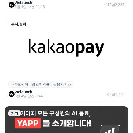
Welaunch
돌파… 역대 최고 신기록
19
2,287
8월 4일 오전 11:18
투자,성과
카카오페이
영업이익률
금융서비스
카카오페이, 금융 서비스 비중 첫 50% 돌파
Welaunch
9
1,320
8월 4일 오전 9:44
기타