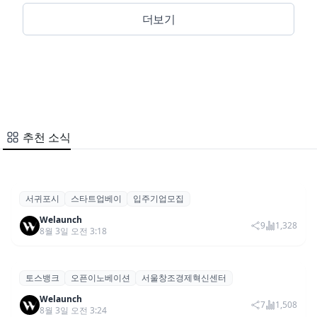
서귀포시
스타트업베이
입주기업모집
서귀포시, 스타트업베이·타운 입주기업 모
Welaunch
집…총 4개사 선발
9
1,328
8월 3일 오전 3:18
더보기
추천 소식