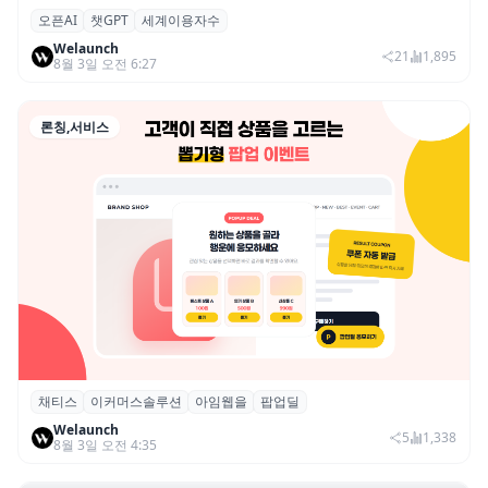
오픈AI
챗GPT
세계이용자수
오픈AI 챗GPT, 출시 3년 8개월 만에 활성 이
Welaunch
용자 10억 명 돌파
21
1,895
8월 3일 오전 6:27
론칭,서비스
채티스
이커머스솔루션
아임웹을
팝업딜
채티스, 아임웹 쇼핑몰 운영자 위한 구매 전
Welaunch
환형 이벤트 앱 ‘팝업딜’ 출시
5
1,338
8월 3일 오전 4:35