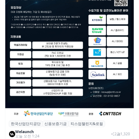
한국산업단지공단
신용보증기금
킥스업챌린지&로컬
산단공·신보, 2026 ‘킥스업 챌린지&로컬’ 참
Welaunch
여 스타트업 모집
2
1,320
오늘 오전 1:24