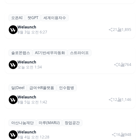
구글클라우드
여기어때
YAPP
구글 클라우드, 여기어때 ‘YAPP’ 구축 사례 공개…에이
기타
전틱 AI 동료
Welaunch
12
1,136
8월 4일 오전 9:39
보메드
소셜프렌드
소셜미디어의마케팅
보메드 ‘소셜프렌드’, 유튜브·인스타 등 6개 SNS 마케팅
론칭,서비스
통합 지원
Welaunch
4
1,129
오늘 오전 1:03
오픈AI
챗GPT
세계이용자수
오픈AI 챗GPT, 출시 3년 8개월 만에 활성 이용자 10억
글로벌
명 돌파
Welaunch
21
1,895
8월 3일 오전 6:27
솔로몬랩스
AI기반세무자동화
스트라이프
솔로몬랩스, 스트라이프 출신 이창헌 영입…절세 전략
기타
AI 에이전트 개발 본격화
Welaunch
0
764
오늘 오전 1:34