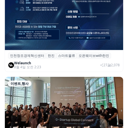
인천창조경제혁신센터
한진
스마트물류
오픈웨이브with한진
인천혁신센터·한진, 물류 혁신 위한 ‘2026 오
Welaunch
픈웨이브 with 한진’ 참여기업 모집
27
2,078
8월 4일 오전 2:23
이벤트,행사