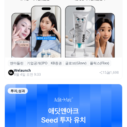
앤마들린
기업공개(IPO
KB증권
글로브(Glovv)
플릭스(Flixx)
글로브∙플릭스 운영 뷰티테크 앤마들린, 코
Welaunch
스닥 IPO 본격 추진
15
1,698
8월 4일 오전 9:33
투자,성과