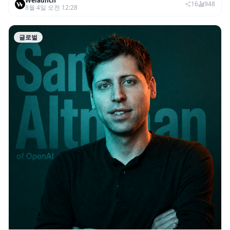
Welaunch
그램 참가 기업 모집(~8/28)
16
948
8월 4일 오전 12:28
글로벌