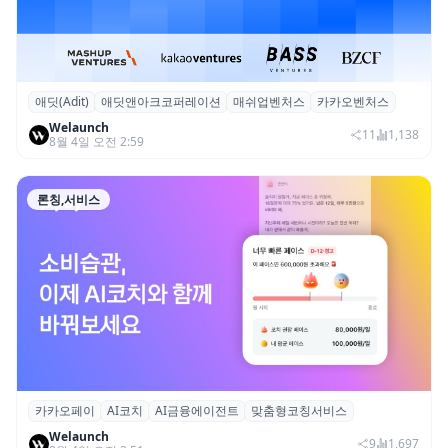
애딧(Adit)
애딧앤아크코퍼레이션
매쉬업벤처스
카카오벤처스
애딧앤아크, AI 인스타그램 광고 플랫폼 ‘애
Welaunch
딧’ 시드 투자 유치
11
1,138
8월 4일 오전 2:59
론칭,서비스
카카오페이
AI코치
AI금융에이전트
맞춤형코칭서비스
카카오페이, 마이데이터 기반 AI 금융 에이
Welaunch
전트 ‘AI코치’ 베타 출시
9
1,697