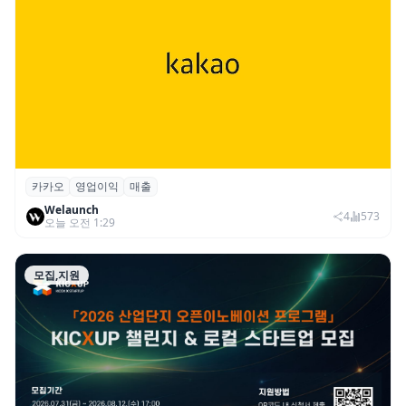
카카오
영업이익
매출
카카오, 2026년 2분기 매출 2조985억·영업
Welaunch
이익 2770억…역대 분기 최대
4
573
오늘 오전 1:29
모집,지원