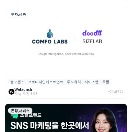
투자,성과
컴포랩스
프로디지인베스트먼트
투자유치
사이즈랩
두들
컴포랩스, 프로디지인베스트먼트로부터 시
Welaunch
드 투자 유치
4
759
오늘 오전 1:08
론칭,서비스