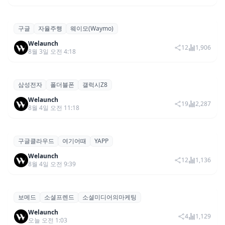
서귀포시
스타트업베이
입주기업모집
서귀포시, 스타트업베이·타운 입주기업 모집…총 4개
모집,지원
사 선발
Welaunch
9
1,328
8월 3일 오전 3:18
토스뱅크
오픈이노베이션
서울창조경제혁신센터
토스뱅크, 오픈이노베이션 협업 범위 확대…포용금융·
모집,지원
자산관리 등
Welaunch
7
1,508
8월 3일 오전 3:24
구글
자율주행
웨이모(Waymo)
구글 웨이모(Waymo), 한국 법인 설립하고 국내 자율
기타
주행 진출 공식화
Welaunch
12
1,906
8월 3일 오전 4:18
삼성전자
폴더블폰
갤럭시Z8
삼성 ‘갤럭시 Z8 시리즈’ 사전예약 144만 대 돌파… 역
론칭,서비스
대 최고 신기록
Welaunch
19
2,287
8월 4일 오전 11:18