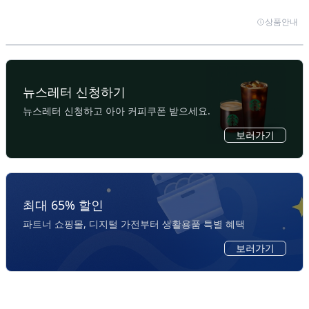
상품안내
SK텔레콤
정부지원 바우처 사업
AI 스타트업 육성 ‘SKTCH with AI’ 론칭…15개사
수출바우처 · 관광기업혁신바우처 · 데이터바우처 · 제조혁신
모집(_8/18)
바우처 ㅣ 기획, 디자인, 개발, 마케팅까지! 검증된 올인원(All-
뉴스레터 신청하기
in-One) 파트너
뉴스레터 신청하고 아아 커피쿠폰 받으세요.
보러가기
최대 65% 할인
파트너 쇼핑몰, 디지털 가전부터 생활용품 특별 혜택
보러가기