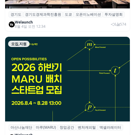
경기도
경기도경제과학진흥원
도쿄
오픈이노베이션
투자설명회
경기도, 도쿄서 스타트업 투자설명회·오픈이
Welaunch
노베이션 상담회 개최
6
574
8월 4일 오전 12:34
모집,지원
아산나눔재단
마루(MARU)
창업공간
벤처캐피털
액셀러레이터
아산나눔재단 마루, 2026 하반기 배치 프로