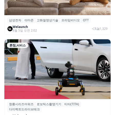
삼성전자
아마존
고화질영상기술
프라임비디오
OTT
삼성전자·아마존, 프라임 비디오에 ‘HDR10+
Welaunch
어드밴스드’ 적용
8
1,329
8월 5일 오전 2:02
론칭,서비스
청룡시리즈어워즈
로보틱스촬영기기
티타(TITA)
청룡시리즈어워즈 레드카펫에 등장한 바퀴
다이렉트드라이브테크
형 이족 보행 로봇 ‘티타(TITA)’