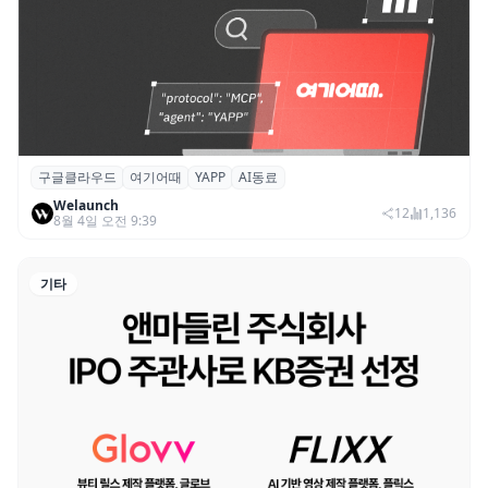
구글클라우드
여기어때
YAPP
AI동료
구글 클라우드, 여기어때 ‘YAPP’ 구축 사례
Welaunch
공개…에이전틱 AI 동료
12
1,136
8월 4일 오전 9:39
기타