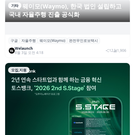
기타
구글
자율주행
웨이모(Waymo)
완전무인로보택시
구글 웨이모(Waymo), 한국 법인 설립하고
Welaunch
국내 자율주행 진출 공식화
12
1,906
8월 3일 오전 4:18