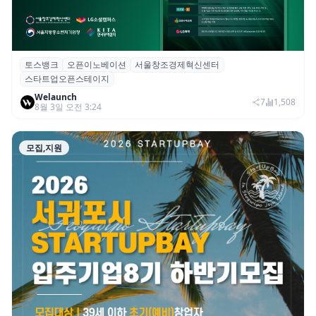
모집,지원
토스뱅크
오픈이노베이션
서울창조경제혁신센터
토스뱅크, 오픈이노베이션 협업 범위 확대…
스타트업오픈스테이지
포용금융·자산관리 등
Welaunch
7
1,508
8월 3일 오전 3:24
모집,지원