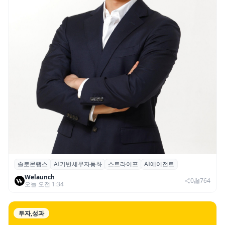
솔로몬랩스
AI기반세무자동화
스트라이프
AI에이전트
솔로몬랩스, 스트라이프 출신 이창헌 영입…
Welaunch
절세 전략 AI 에이전트 개발 본격화
0
764
오늘 오전 1:34
투자,성과