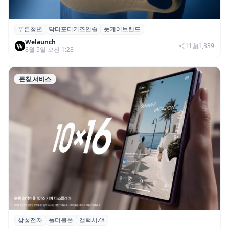
푸른청년
닥터포디키즈인솔
풋케어브랜드
푸른청년, 성장기 아동 발 건강 위한 ‘닥터포
Welaunch
디 키즈 인솔’ 출시
11
1,339
8월 5일 오전 1:28
론칭,서비스
삼성전자
폴더블폰
갤럭시Z8
삼성 ‘갤럭시 Z8 시리즈’ 사전예약 144만 대