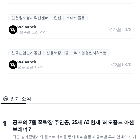
딜(Deel
급여·HR플랫폼
인수합병
글로벌 HR 플랫폼 딜(Deel), ARR 15억 달러 돌파…AI
기타
보안 역량 강화
Welaunch
12
1,146
8월 5일 오전 1:42
아산나눔재단
마루(MARU)
창업공간
아산나눔재단 마루, 2026 하반기 배치 프로그램 참가
모집,지원
기업 모집(~8/28)
Welaunch
16
948
8월 4일 오전 12:28
인천창조경제혁신센터
한진
스마트물류
인천혁신센터·한진, 물류 혁신 위한 ‘2026 오픈웨이브
모집,지원
with 한진’ 참여기업 모집
Welaunch
27
2,078
8월 4일 오전 2:23
한국산업단지공단
신용보증기금
킥스업챌린지&로컬
산단공·신보, 2026 ‘킥스업 챌린지&로컬’ 참여 스타트
모집,지원
업 모집
Welaunch
2
1,320
오늘 오전 1:24