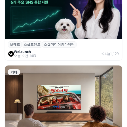
보메드
소셜프렌드
소셜미디어의마케팅
보메드 ‘소셜프렌드’, 유튜브·인스타 등 6개
Welaunch
SNS 마케팅 통합 지원
4
1,129
오늘 오전 1:03
기타