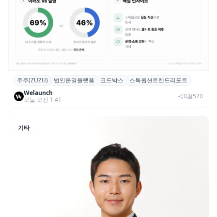
주주(ZUZU)
법인운영플랫폼
코드박스
스톡옵션트렌드리포트
스톡옵션 취소율 2년 만에 18.2%→31.3%…
Welaunch
권리 발생 즉시 행사 비중도 급증
0
570
오늘 오전 1:41
기타