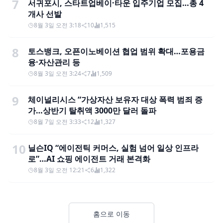
7
서귀포시, 스타트업베이·타운 입주기업 모집…총 4
개사 선발
8월 3일 오전 3:18
10
1,515
8
토스뱅크, 오픈이노베이션 협업 범위 확대…포용금
융·자산관리 등
8월 3일 오전 3:24
7
1,509
9
체이널리시스 “가상자산 보유자 대상 폭력 범죄 증
가…상반기 탈취액 3000만 달러 돌파
8월 7일 오전 3:33
12
1,327
10
닐슨IQ “에이전틱 커머스, 실험 넘어 일상 인프라
로”…AI 쇼핑 에이전트 거래 본격화
8월 3일 오전 12:21
6
1,322
홈으로 이동