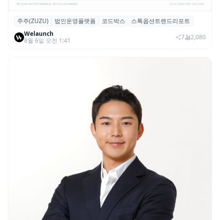
주주(ZUZU)
법인운영플랫폼
코드박스
스톡옵션트렌드리포트
스톡옵션 취소율 2년 만에 18.2%→31.3%…
Welaunch
권리 발생 즉시 행사 비중도 급증
7
2,080
8월 6일 오전 1:41