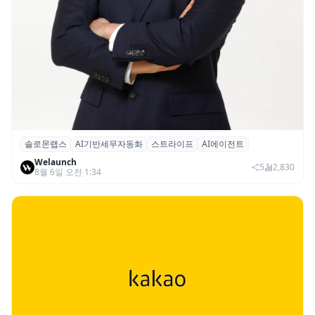
솔로몬랩스
AI기반세무자동화
스트라이프
AI에이전트
솔로몬랩스, 스트라이프 출신 이창헌 영입…
Welaunch
절세 전략 AI 에이전트 개발 본격화
5
2,830
8월 6일 오전 1:34