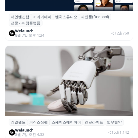
더인벤션랩
커리어데이
벤처스튜디오
파인풀(Finepool)
더인벤션랩·커리어데이, 스타트업 전문가 매
전문가매칭플랫폼
칭 플랫폼 ‘파인풀’ 출시
Welaunch
12
760
8월 7일 오후 1:34
리얼월드
피직스심랩
스페이스에이아이
엔닷라이트
업무협약
리얼월드, 로봇테크 스타트업 3곳과 손잡고
Welaunch
휴머노이드 표준 만든다
15
1,142
8월 7일 오전 4:32