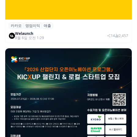
카카오
영업이익
매출
카카오, 2026년 2분기 매출 2조985억·영업
Welaunch
이익 2770억…역대 분기 최대
14
2,457
8월 6일 오전 1:29