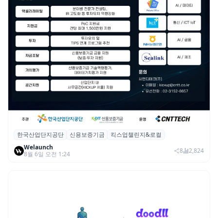
한국산업단지공단
신용보증기금
킥스업챌린지&로컬
산단공·신보, 2026 ‘킥스업 챌린지&로컬’ 참
Welaunch
여 스타트업 모집
8
2,824
8월 6일 오전 1:24