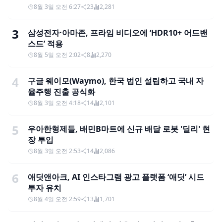
8월 3일 오전 6:27
23
2,281
3
삼성전자·아마존, 프라임 비디오에 ‘HDR10+ 어드밴
스드’ 적용
8월 5일 오전 2:02
8
2,270
4
구글 웨이모(Waymo), 한국 법인 설립하고 국내 자
율주행 진출 공식화
8월 3일 오전 4:18
14
2,101
5
우아한형제들, 배민B마트에 신규 배달 로봇 '딜리' 현
장 투입
8월 3일 오전 2:53
14
2,086
6
애딧앤아크, AI 인스타그램 광고 플랫폼 ‘애딧’ 시드
투자 유치
8월 4일 오전 2:59
13
1,701