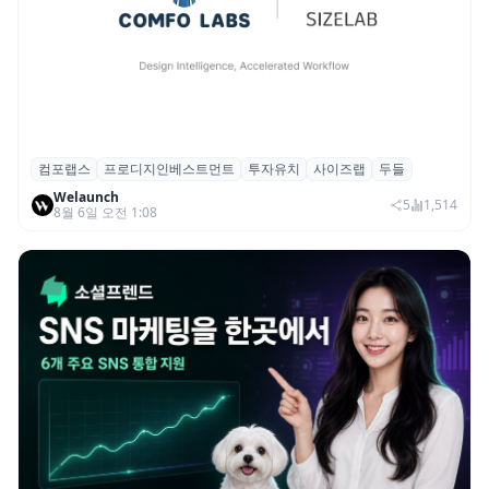
컴포랩스
프로디지인베스트먼트
투자유치
사이즈랩
두들
컴포랩스, 프로디지인베스트먼트로부터 시
Welaunch
드 투자 유치
5
1,514
8월 6일 오전 1:08