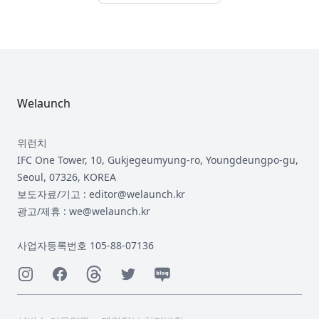
Footer
Welaunch
위런치
IFC One Tower, 10, Gukjegeumyung-ro, Youngdeungpo-gu,
Seoul, 07326, KOREA
보도자료/기고 : editor@welaunch.kr
광고/제휴 : we@welaunch.kr
사업자등록번호 105-88-07136
Instagram
Facebook
Threads
Twitter
Naver