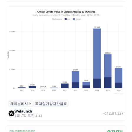
체이널리시스
폭력형가상자산범죄
체이널리시스 “가상자산 보유자 대상 폭력
Welaunch
범죄 증가…상반기 탈취액 3000만 달러 돌파
12
1,327
8월 7일 오전 3:33