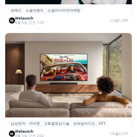
보메드
소셜프렌드
소셜미디어의마케팅
보메드 ‘소셜프렌드’, 유튜브·인스타 등 6개
Welaunch
SNS 마케팅 통합 지원
4
1,696
8월 6일 오전 1:03
삼성전자
아마존
고화질영상기술
프라임비디오
OTT
삼성전자·아마존, 프라임 비디오에 ‘HDR10+
Welaunch
어드밴스드’ 적용
8
2,270
8월 5일 오전 2:02