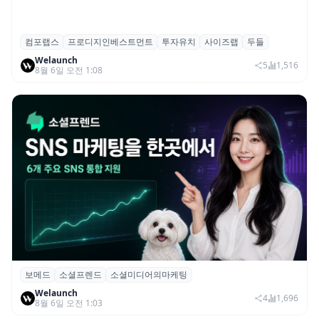
컴포랩스
프로디지인베스트먼트
투자유치
사이즈랩
두들
컴포랩스, 프로디지인베스트먼트로부터 시
Welaunch
드 투자 유치
5
1,516
8월 6일 오전 1:08
보메드
소셜프렌드
소셜미디어의마케팅
보메드 ‘소셜프렌드’, 유튜브·인스타 등 6개
Welaunch
SNS 마케팅 통합 지원
4
1,696
8월 6일 오전 1:03