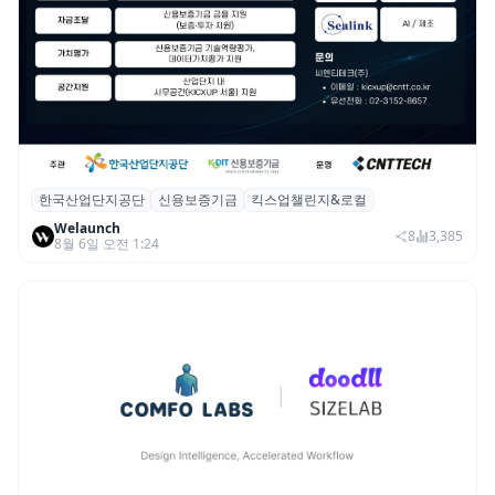
한국산업단지공단
신용보증기금
킥스업챌린지&로컬
산단공·신보, 2026 ‘킥스업 챌린지&로컬’ 참
Welaunch
여 스타트업 모집
8
3,385
8월 6일 오전 1:24