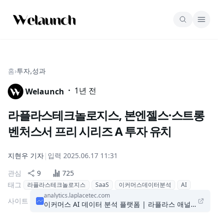
홈
›
투자,성과
·
1년 전
Welaunch
라플라스테크놀로지스, 본엔젤스·스트롱
벤처스서 프리 시리즈 A 투자 유치
지현우
기자
|
입력
2025.06.17 11:31
관심
9
725
태그
라플라스테크놀로지스
SaaS
이커머스데이터분석
AI
analytics.laplacetec.com
사이트
이커머스 AI 데이터 분석 플랫폼 | 라플라스 애널리틱스