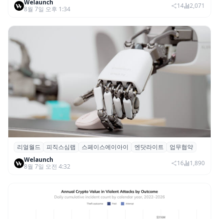
Welaunch
14
2,071
8월 7일 오후 1:34
리얼월드
피직스심랩
스페이스에이아이
엔닷라이트
업무협약
리얼월드, 로봇테크 스타트업 3곳과 손잡고
Welaunch
휴머노이드 표준 만든다
16
1,890
8월 7일 오전 4:32