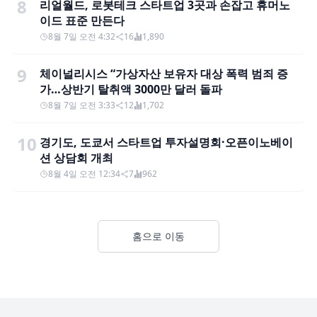
8
리얼월드, 로봇테크 스타트업 3곳과 손잡고 휴머노
이드 표준 만든다
8월 7일 오전 4:32
16
1,890
9
체이널리시스 “가상자산 보유자 대상 폭력 범죄 증
가…상반기 탈취액 3000만 달러 돌파
8월 7일 오전 3:33
12
1,702
10
경기도, 도쿄서 스타트업 투자설명회·오픈이노베이
션 상담회 개최
8월 4일 오전 12:34
7
962
홈으로 이동
Footer