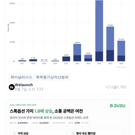
체이널리시스
폭력형가상자산범죄
체이널리시스 “가상자산 보유자 대상 폭력
Welaunch
범죄 증가…상반기 탈취액 3000만 달러 돌파
12
1,702
8월 7일 오전 3:33