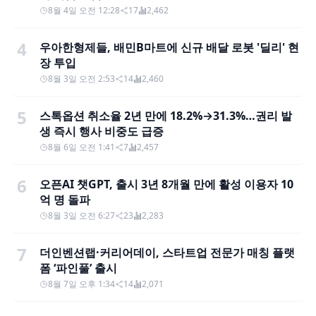
8월 4일 오전 12:28
17
2,462
4
우아한형제들, 배민B마트에 신규 배달 로봇 '딜리' 현
장 투입
8월 3일 오전 2:53
14
2,460
5
스톡옵션 취소율 2년 만에 18.2%→31.3%…권리 발
생 즉시 행사 비중도 급증
8월 6일 오전 1:41
7
2,457
6
오픈AI 챗GPT, 출시 3년 8개월 만에 활성 이용자 10
억 명 돌파
8월 3일 오전 6:27
23
2,283
7
더인벤션랩·커리어데이, 스타트업 전문가 매칭 플랫
폼 ‘파인풀’ 출시
8월 7일 오후 1:34
14
2,071