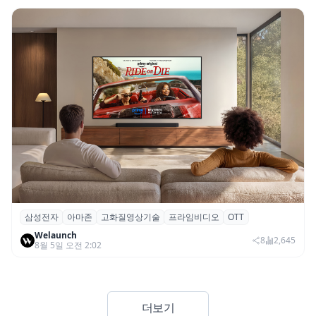
삼성전자
아마존
고화질영상기술
프라임비디오
OTT
삼성전자·아마존, 프라임 비디오에 ‘HDR10+
Welaunch
어드밴스드’ 적용
8
2,645
8월 5일 오전 2:02
더보기