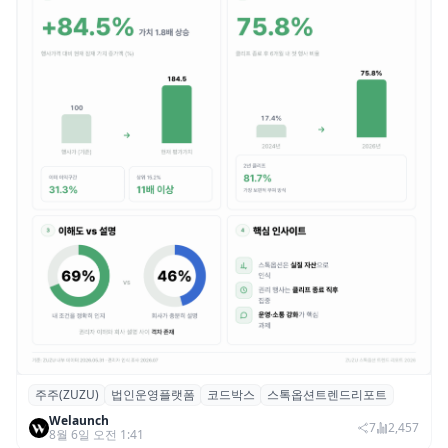
주주(ZUZU)
법인운영플랫폼
코드박스
스톡옵션트렌드리포트
스톡옵션 취소율 2년 만에 18.2%→31.3%…
Welaunch
권리 발생 즉시 행사 비중도 급증
7
2,457
8월 6일 오전 1:41