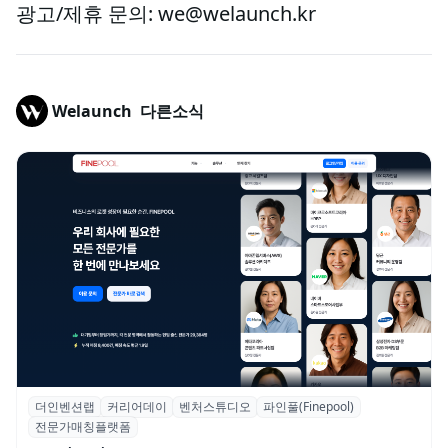
광고/제휴 문의: we@welaunch.kr
Welaunch
다른소식
더인벤션랩
커리어데이
벤처스튜디오
파인풀(Finepool)
더인벤션랩·커리어데이, 스타트업 전문가 매
전문가매칭플랫폼
칭 플랫폼 ‘파인풀’ 출시