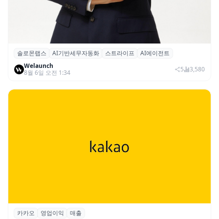
솔로몬랩스
AI기반세무자동화
스트라이프
AI에이전트
솔로몬랩스, 스트라이프 출신 이창헌 영입…
Welaunch
절세 전략 AI 에이전트 개발 본격화
5
3,580
8월 6일 오전 1:34
카카오
영업이익
매출
카카오, 2026년 2분기 매출 2조985억·영업