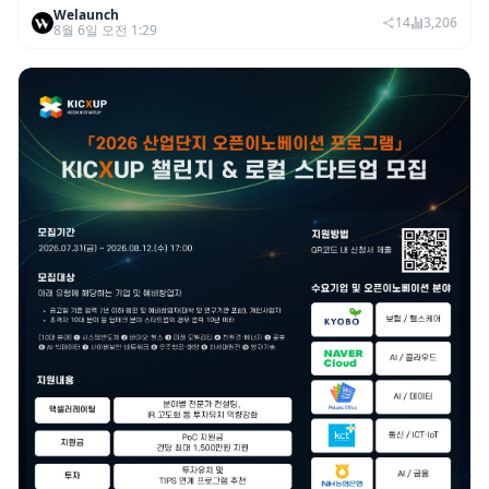
Welaunch
이익 2770억…역대 분기 최대
14
3,206
8월 6일 오전 1:29