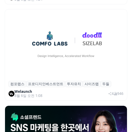
컴포랩스
프로디지인베스트먼트
투자유치
사이즈랩
두들
컴포랩스, 프로디지인베스트먼트로부터 시
Welaunch
드 투자 유치
4
946
8월 6일 오전 1:08