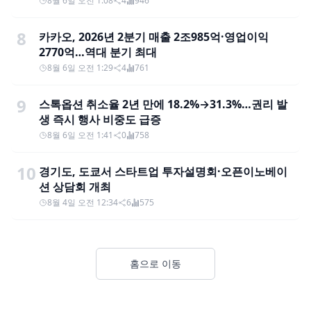
8월 6일 오전 1:08
4
946
8
카카오, 2026년 2분기 매출 2조985억·영업이익
2770억…역대 분기 최대
8월 6일 오전 1:29
4
761
9
스톡옵션 취소율 2년 만에 18.2%→31.3%…권리 발
생 즉시 행사 비중도 급증
8월 6일 오전 1:41
0
758
10
경기도, 도쿄서 스타트업 투자설명회·오픈이노베이
션 상담회 개최
8월 4일 오전 12:34
6
575
홈으로 이동