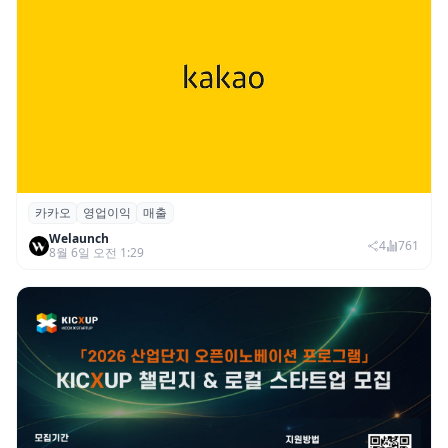
카카오
영업이익
매출
카카오, 2026년 2분기 매출 2조985억·영업
Welaunch
이익 2770억…역대 분기 최대
4
761
8월 6일 오전 1:29