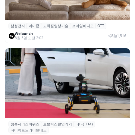
삼성전자
아마존
고화질영상기술
프라임비디오
OTT
삼성전자·아마존, 프라임 비디오에 ‘HDR10+
Welaunch
어드밴스드’ 적용
8
1,516
8월 5일 오전 2:02
청룡시리즈어워즈
로보틱스촬영기기
티타(TITA)
청룡시리즈어워즈 레드카펫에 등장한 바퀴
다이렉트드라이브테크
형 이족 보행 로봇 ‘티타(TITA)’