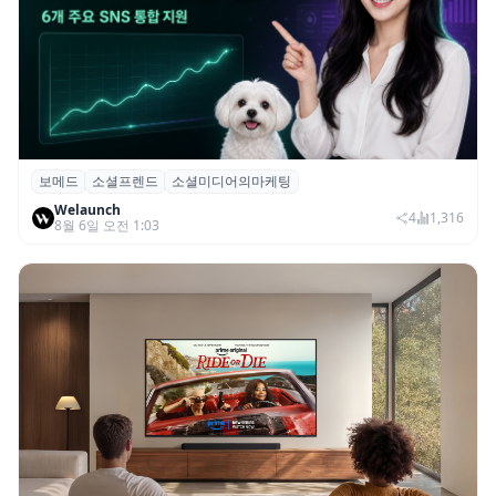
보메드
소셜프렌드
소셜미디어의마케팅
보메드 ‘소셜프렌드’, 유튜브·인스타 등 6개
Welaunch
SNS 마케팅 통합 지원
4
1,316
8월 6일 오전 1:03