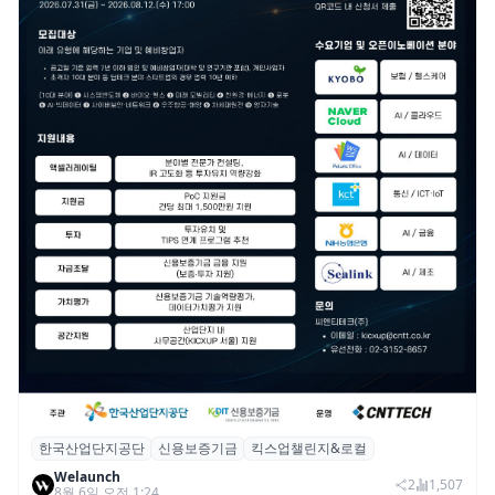
한국산업단지공단
신용보증기금
킥스업챌린지&로컬
산단공·신보, 2026 ‘킥스업 챌린지&로컬’ 참
Welaunch
여 스타트업 모집
2
1,507
8월 6일 오전 1:24