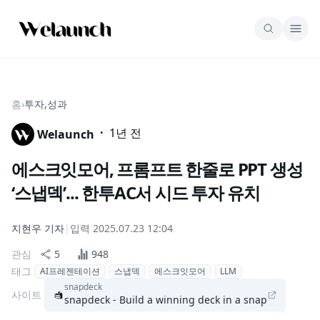
홈
›
투자,성과
·
1년 전
Welaunch
에스크잇모어, 프롬프트 한줄로 PPT 생성
‘스냅덱’... 한투AC서 시드 투자 유치
지현우
기자
|
입력
2025.07.23 12:04
관심
5
948
태그
AI프레젠테이션
스냅덱
에스크잇모어
LLM
snapdeck
사이트
snapdeck - Build a winning deck in a snap