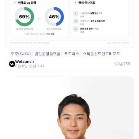
주주(ZUZU)
법인운영플랫폼
코드박스
스톡옵션트렌드리포트
스톡옵션 취소율 2년 만에 18.2%→31.3%…
Welaunch
권리 발생 즉시 행사 비중도 급증
0
758
8월 6일 오전 1:41