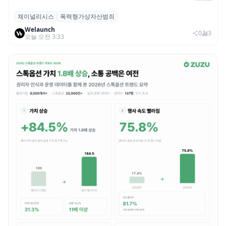
체이널리시스
폭력형가상자산범죄
체이널리시스 “가상자산 보유자 대상 폭력
Welaunch
범죄 증가…상반기 탈취액 3000만 달러 돌파
0
3
오늘 오전 3:33