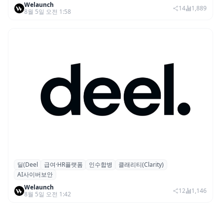
Welaunch
14
1,889
8월 5일 오전 1:58
딜(Deel
급여·HR플랫폼
인수합병
클래리티(Clarity)
글로벌 HR 플랫폼 딜(Deel), ARR 15억 달러
AI사이버보안
돌파…AI 보안 역량 강화
Welaunch
12
1,146
8월 5일 오전 1:42