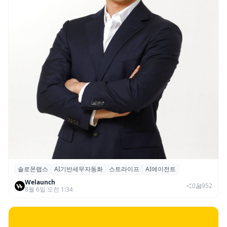
솔로몬랩스
AI기반세무자동화
스트라이프
AI에이전트
솔로몬랩스, 스트라이프 출신 이창헌 영입…
Welaunch
절세 전략 AI 에이전트 개발 본격화
0
952
8월 6일 오전 1:34