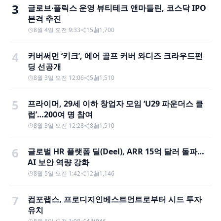
3
글로브∙플릭스 운영 뷰티테크 앤마들린, 코스닥 IPO
본격 추진
8월 4일 오전 9:33
15
1,700
4
커버써먼 ‘키크’, 에어 골프 커버 와디즈 크라우드펀
딩 선공개
8월 3일 오전 12:06
5
1,510
5
프라이머, 29세 이하 창업자 모임 ‘U29 파운더스 클
럽’…200여 명 참여
8월 3일 오전 12:28
8
1,510
6
글로벌 HR 플랫폼 딜(Deel), ARR 15억 달러 돌파…
AI 보안 역량 강화
8월 5일 오전 1:42
12
1,146
7
컴포랩스, 프로디지인베스트먼트로부터 시드 투자
유치