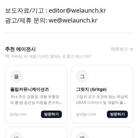
보도자료/기고 : editor@welaunch.kr
광고/제휴 문의: we@welaunch.kr
추천 에이전시
전체보기 →
PR, 마케팅, AI 개발, 디자인 잘하는 곳 찾고 계신가요?
플
그
플립커뮤니케이션즈
그릿지 (Gritge)
국내 주요 금융권, 대형 유통망
기업의 요구 조건에 맞는 최상위
의 웹·앱 접근성 지침을 준수하
UX/UI 디자이너 및 개발자 풀을
는 표준 UI/UX 및 웹 시스템 구
실시간 매칭하여 민첩하게 빌드
축 대행사
pulip.com
방문하기
해 주는 외주 대행사
gridge.co.kr
방문하기