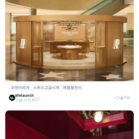
오데마피게
스위스고급시계
체험형전시
오데마 피게, 부산 신세계 센텀시티서 체험
Welaunch
형 전시 ‘시간을 빚다’ 개최
2
750
오늘 오전 8:07