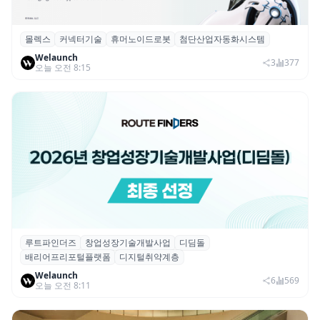
몰렉스
커넥터기술
휴머노이드로봇
첨단산업자동화시스템
몰렉스, 휴머노이드 로봇용 ‘MiniMix’ 하이
Welaunch
브리드 전원·신호 커넥터 공개
3
377
오늘 오전 8:15
루트파인더즈
창업성장기술개발사업
디딤돌
루트파인더즈, ‘2026 창업성장기술개발사업
배리어프리포털플랫폼
디지털취약계층
(디딤돌)’ 선정
Welaunch
6
569
오늘 오전 8:11