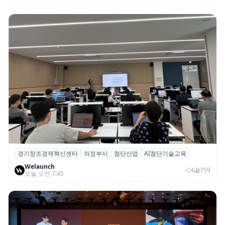
경기창조경제혁신센터
의정부시
첨단산업
AI첨단기술교육
경기혁신센터, 의정부시 ‘AI 첨단기술교육’
Welaunch
기초·심화과정 성료
4
759
오늘 오전 7:45