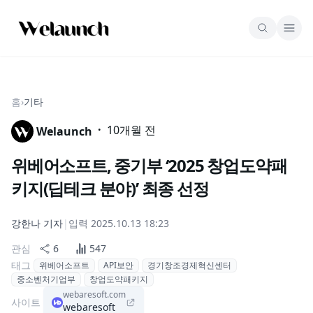
홈
›
기타
·
10개월 전
Welaunch
위베어소프트, 중기부 ‘2025 창업도약패
키지(딥테크 분야)’ 최종 선정
강한나
기자
|
입력
2025.10.13 18:23
관심
6
547
태그
위베어소프트
API보안
경기창조경제혁신센터
중소벤처기업부
창업도약패키지
webaresoft.com
사이트
webaresoft