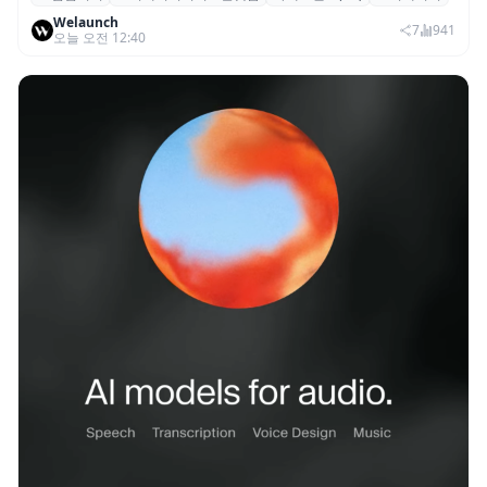
그립, 크리에이터·브랜드 협업 브랜드(PB)
Welaunch
진행...첫 콜라보 2시간 만에 완판
7
941
오늘 오전 12:40