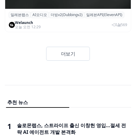
일레븐랩스
AI오디오
더빙v2(Dubbingv2)
일레븐API(ElevenAPI)
일레븐랩스, 감정·퍼포먼스 재현하는 ‘더빙
Welaunch
v2’ API 공개
0
569
오늘 오전 12:29
더보기
추천 뉴스
1
솔로몬랩스, 스트라이프 출신 이창헌 영입…절세 전
략 AI 에이전트 개발 본격화