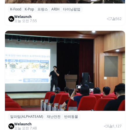
K-Food
K-Pop
프랑스
ARIH
다이닝팝업
파리의 K-Food 열기…ARIH 팝업 이어 ‘마담
Welaunch
두’도 현지 미식계 진출
7
562
오늘 오전 7:55
알파팀(ALPHATEAM)
재난안전
반려동물
알파팀, ‘반려동물과 보호자를 위한 재난안전
Welaunch
세미나’ 개최
0
1,127
오늘 오전 7:48