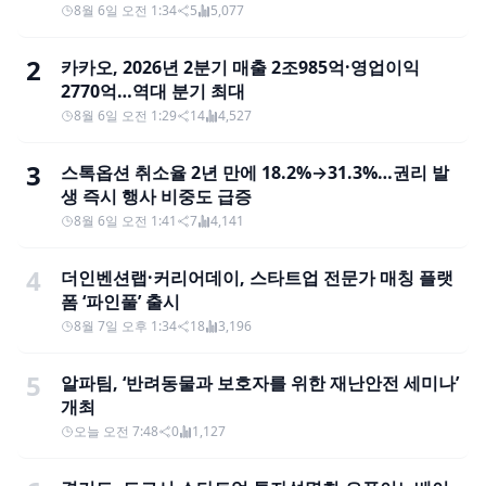
8월 6일 오전 1:34
5
5,077
2
카카오, 2026년 2분기 매출 2조985억·영업이익
2770억…역대 분기 최대
8월 6일 오전 1:29
14
4,527
3
스톡옵션 취소율 2년 만에 18.2%→31.3%…권리 발
생 즉시 행사 비중도 급증
8월 6일 오전 1:41
7
4,141
4
더인벤션랩·커리어데이, 스타트업 전문가 매칭 플랫
폼 ‘파인풀’ 출시
8월 7일 오후 1:34
18
3,196
5
알파팀, ‘반려동물과 보호자를 위한 재난안전 세미나’
개최
오늘 오전 7:48
0
1,127