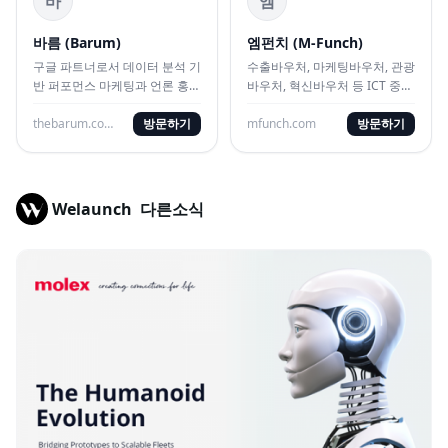
바
엠
바름 (Barum)
엠펀치 (M-Funch)
구글 파트너로서 데이터 분석 기
수출바우처, 마케팅바우처, 관광
반 퍼포먼스 마케팅과 언론 홍보
바우처, 혁신바우처 등 ICT 중심
유입 시너지를 내는 대행사
전문 수행 기관입니다.
thebarum.co.kr
방문하기
mfunch.com
방문하기
Welaunch
다른소식