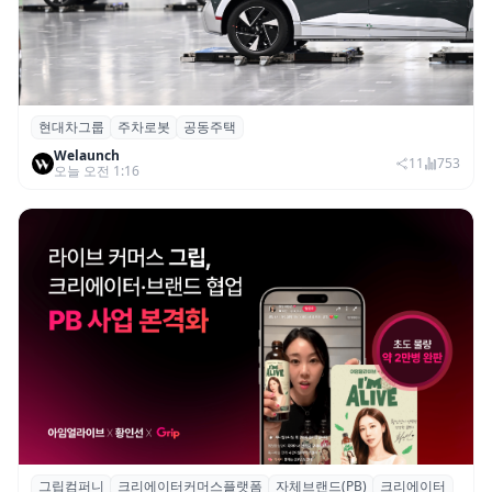
현대차그룹
주차로봇
공동주택
현대차그룹, 아파트 단지 내 공동주택 주차
Welaunch
로봇 실증 추진
11
753
오늘 오전 1:16
그립컴퍼니
크리에이터커머스플랫폼
자체브랜드(PB)
크리에이터