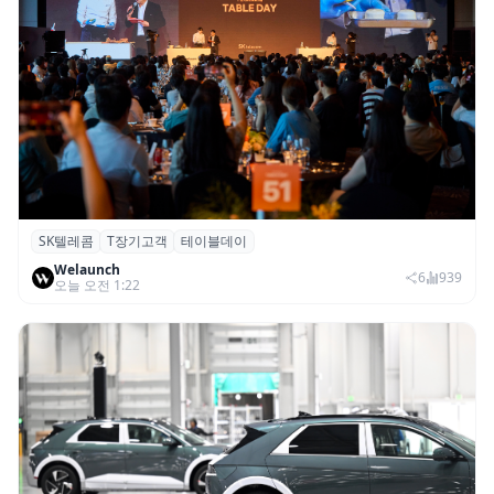
SK텔레콤
T장기고객
테이블데이
SK텔레콤, ‘T 장기고객 프로그램 테이블 데
Welaunch
이’ 서울 행사 성료
6
939
오늘 오전 1:22