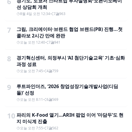
6
경기도, 도쿄서 스타트업 투자설명회·오픈이노베이
션 상담회 개최
8월 4일 오전 12:34
7
963
7
그립, 크리에이터·브랜드 협업 브랜드(PB) 진행...첫
콜라보 2시간 만에 완판
오늘 오전 12:40
7
941
8
경기혁신센터, 의정부시 ‘AI 첨단기술교육’ 기초·심화
과정 성료
오늘 오전 7:45
4
759
9
루트파인더즈, ‘2026 창업성장기술개발사업(디딤
돌)’ 선정
오늘 오전 8:11
6
569
10
파리의 K-Food 열기…ARIH 팝업 이어 ‘마담두’도 현
지 미식계 진출
오늘 오전 7:55
7
562