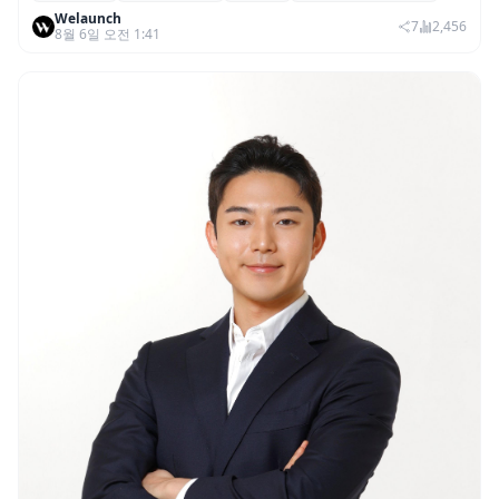
Welaunch
권리 발생 즉시 행사 비중도 급증
7
2,456
8월 6일 오전 1:41