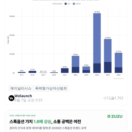
체이널리시스
폭력형가상자산범죄
체이널리시스 “가상자산 보유자 대상 폭력
Welaunch
범죄 증가…상반기 탈취액 3000만 달러 돌파
12
1,702
8월 7일 오전 3:33