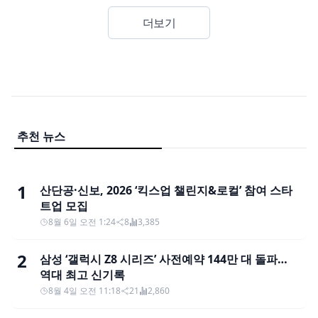
더보기
추천 뉴스
1
산단공·신보, 2026 ‘킥스업 챌린지&로컬’ 참여 스타
트업 모집
8월 6일 오전 1:24
8
3,385
2
삼성 ‘갤럭시 Z8 시리즈’ 사전예약 144만 대 돌파…
역대 최고 신기록
8월 4일 오전 11:18
21
2,860