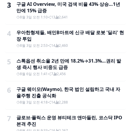
3
구글 AI Overview, 미국 검색 비율 43% 상승…1년
만에 15% 급증
8월 3일 오전 1:10
13
2,641
4
우아한형제들, 배민B마트에 신규 배달 로봇 '딜리' 현
장 투입
8월 3일 오전 2:53
14
2,460
5
스톡옵션 취소율 2년 만에 18.2%→31.3%…권리 발
생 즉시 행사 비중도 급증
8월 6일 오전 1:41
7
2,456
6
구글 웨이모(Waymo), 한국 법인 설립하고 국내 자
율주행 진출 공식화
8월 3일 오전 4:18
14
2,288
7
글로브∙플릭스 운영 뷰티테크 앤마들린, 코스닥 IPO
본격 추진
8월 4일 오전 9:33
16
2,267