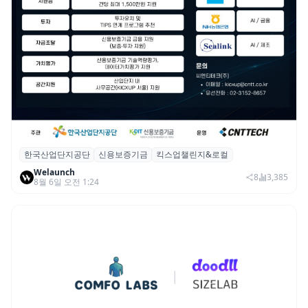
한국산업단지공단
신용보증기금
킥스업챌린지&로컬
산단공·신보, 2026 ‘킥스업 챌린지&로컬’ 참
Welaunch
여 스타트업 모집
8
3,385
8월 6일 오전 1:24