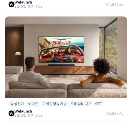
Welaunch
SNS 마케팅 통합 지원
4
1,696
8월 6일 오전 1:03
삼성전자
아마존
고화질영상기술
프라임비디오
OTT
삼성전자·아마존, 프라임 비디오에 ‘HDR10+
Welaunch
어드밴스드’ 적용
8
2,645
8월 5일 오전 2:02