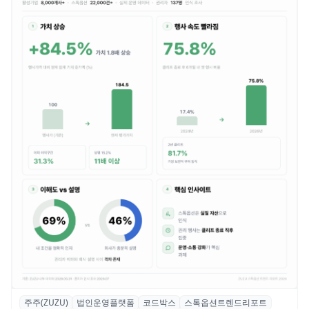
주주(ZUZU)
법인운영플랫폼
코드박스
스톡옵션트렌드리포트
스톡옵션 취소율 2년 만에 18.2%→31.3%…