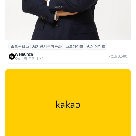
솔로몬랩스
AI기반세무자동화
스트라이프
AI에이전트
솔로몬랩스, 스트라이프 출신 이창헌 영입…
Welaunch
절세 전략 AI 에이전트 개발 본격화
5
3,580
8월 6일 오전 1:34