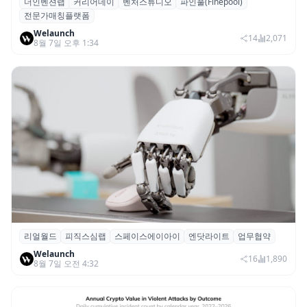
더인벤션랩
커리어데이
벤처스튜디오
파인풀(Finepool)
더인벤션랩·커리어데이, 스타트업 전문가 매
전문가매칭플랫폼
칭 플랫폼 ‘파인풀’ 출시
Welaunch
14
2,071
8월 7일 오후 1:34
리얼월드
피직스심랩
스페이스에이아이
엔닷라이트
업무협약
리얼월드, 로봇테크 스타트업 3곳과 손잡고
Welaunch
휴머노이드 표준 만든다
16
1,890
8월 7일 오전 4:32