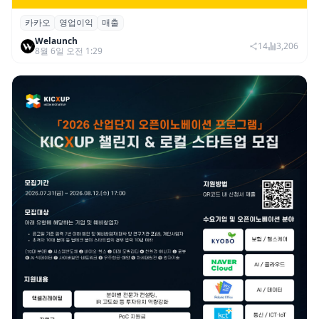
카카오
영업이익
매출
카카오, 2026년 2분기 매출 2조985억·영업
Welaunch
이익 2770억…역대 분기 최대
14
3,206
8월 6일 오전 1:29