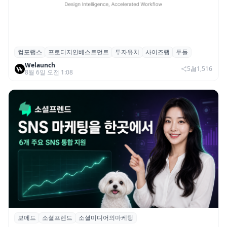
컴포랩스
프로디지인베스트먼트
투자유치
사이즈랩
두들
컴포랩스, 프로디지인베스트먼트로부터 시
Welaunch
드 투자 유치
5
1,516
8월 6일 오전 1:08
보메드
소셜프렌드
소셜미디어의마케팅
보메드 ‘소셜프렌드’, 유튜브·인스타 등 6개