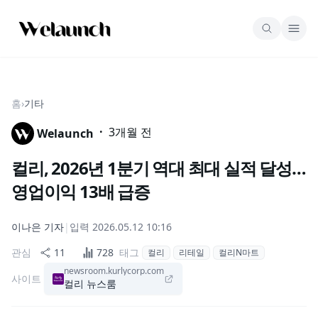
홈
›
기타
·
3개월 전
Welaunch
컬리, 2026년 1분기 역대 최대 실적 달성…
영업이익 13배 급증
이나은
기자
|
입력
2026.05.12 10:16
관심
11
728
태그
컬리
리테일
컬리N마트
newsroom.kurlycorp.com
사이트
컬리 뉴스룸