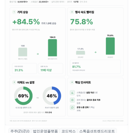
주주(ZUZU)
법인운영플랫폼
코드박스
스톡옵션트렌드리포트
스톡옵션 취소율 2년 만에 18.2%→31.3%…