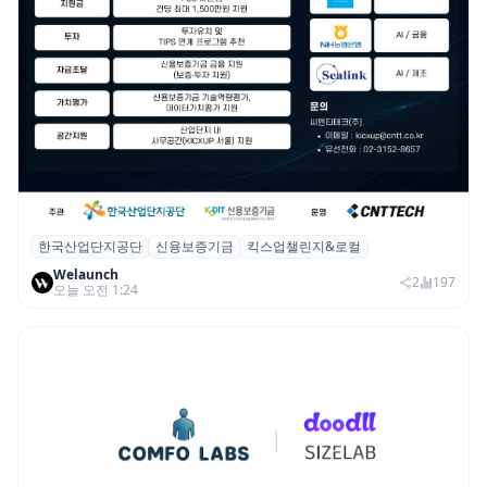
한국산업단지공단
신용보증기금
킥스업챌린지&로컬
산단공·신보, 2026 ‘킥스업 챌린지&로컬’ 참
Welaunch
여 스타트업 모집
2
197
오늘 오전 1:24