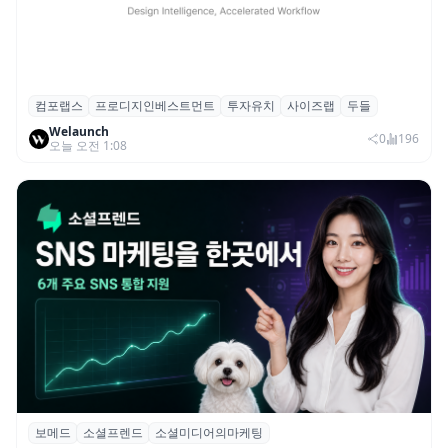
컴포랩스
프로디지인베스트먼트
투자유치
사이즈랩
두들
컴포랩스, 프로디지인베스트먼트로부터 시
Welaunch
드 투자 유치
0
196
오늘 오전 1:08
보메드
소셜프렌드
소셜미디어의마케팅
보메드 ‘소셜프렌드’, 유튜브·인스타 등 6개