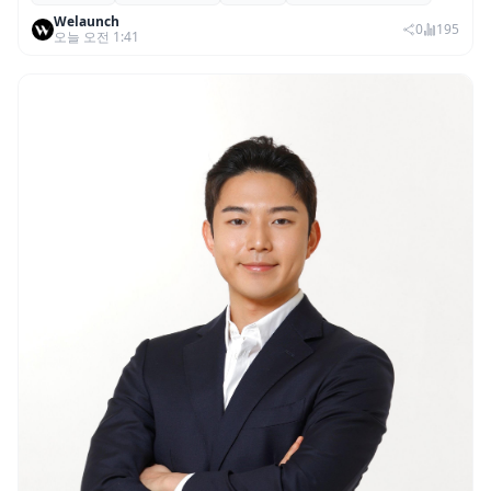
Welaunch
권리 발생 즉시 행사 비중도 급증
0
195
오늘 오전 1:41