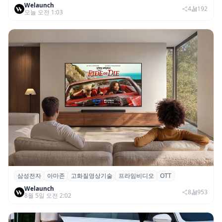
Welaunch
SNS 마케팅 통합 지원
4
192
오늘 오전 1:03
삼성전자
아마존
고화질영상기술
프라임비디오
OTT
삼성전자·아마존, 프라임 비디오에 ‘HDR10+
Welaunch
어드밴스드’ 적용
8
953
8월 5일 오전 2:02