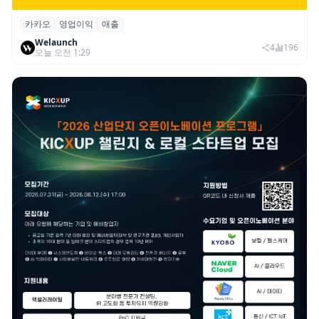
카카오
영업이익
매출
카카오, 2026년 2분기 매출 2조985억·영업
Welaunch
이익 2770억…역대 분기 최대
4
196
오늘 오전 1:29