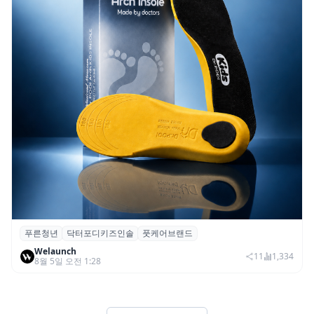
푸른청년
닥터포디키즈인솔
풋케어브랜드
푸른청년, 성장기 아동 발 건강 위한 ‘닥터포
Welaunch
디 키즈 인솔’ 출시
11
1,334
8월 5일 오전 1:28