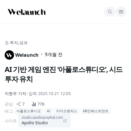
홈
›
투자,성과
·
9개월 전
Welaunch
AI 기반 게임 엔진 ‘아폴로스튜디오’, 시드
투자 유치
지현우
기자
|
입력
2025.10.21 12:05
관심
7
776
태그
아폴로스튜디오
AI
카카오벤처스
KB인베스트먼트
studio.apollographql.com
사이트
Apollo Studio