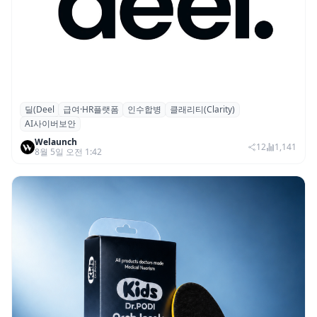
딜(Deel
급여·HR플랫폼
인수합병
클래리티(Clarity)
글로벌 HR 플랫폼 딜(Deel), ARR 15억 달러
AI사이버보안
돌파…AI 보안 역량 강화
Welaunch
12
1,141
8월 5일 오전 1:42