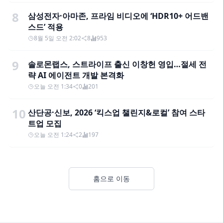
8
삼성전자·아마존, 프라임 비디오에 ‘HDR10+ 어드밴
스드’ 적용
8월 5일 오전 2:02
8
953
9
솔로몬랩스, 스트라이프 출신 이창헌 영입…절세 전
략 AI 에이전트 개발 본격화
오늘 오전 1:34
0
201
10
산단공·신보, 2026 ‘킥스업 챌린지&로컬’ 참여 스타
트업 모집
오늘 오전 1:24
2
197
홈으로 이동