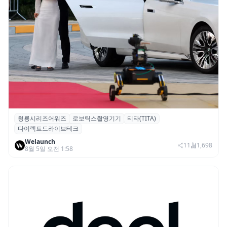
청룡시리즈어워즈
로보틱스촬영기기
티타(TITA)
청룡시리즈어워즈 레드카펫에 등장한 바퀴
다이렉트드라이브테크
형 이족 보행 로봇 ‘티타(TITA)’
Welaunch
11
1,698
8월 5일 오전 1:58