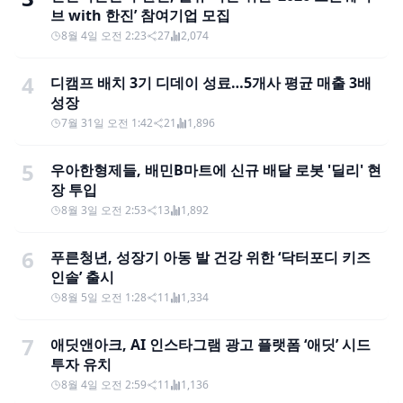
브 with 한진’ 참여기업 모집
8월 4일 오전 2:23
27
2,074
4
디캠프 배치 3기 디데이 성료…5개사 평균 매출 3배
성장
7월 31일 오전 1:42
21
1,896
5
우아한형제들, 배민B마트에 신규 배달 로봇 '딜리' 현
장 투입
8월 3일 오전 2:53
13
1,892
6
푸른청년, 성장기 아동 발 건강 위한 ‘닥터포디 키즈
인솔’ 출시
8월 5일 오전 1:28
11
1,334
7
애딧앤아크, AI 인스타그램 광고 플랫폼 ‘애딧’ 시드
투자 유치
8월 4일 오전 2:59
11
1,136