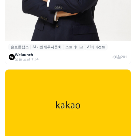
솔로몬랩스
AI기반세무자동화
스트라이프
AI에이전트
솔로몬랩스, 스트라이프 출신 이창헌 영입…
Welaunch
절세 전략 AI 에이전트 개발 본격화
0
201
오늘 오전 1:34