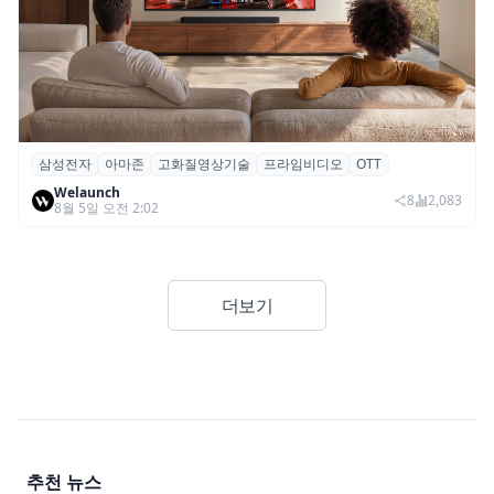
삼성전자
아마존
고화질영상기술
프라임비디오
OTT
삼성전자·아마존, 프라임 비디오에 ‘HDR10+
Welaunch
어드밴스드’ 적용
8
2,083
8월 5일 오전 2:02
더보기
추천 뉴스