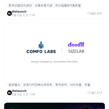
한국산업단지공단
신용보증기금
킥스업챌린지&로컬
산단공·신보, 2026 ‘킥스업 챌린지&로컬’ 참
Welaunch
여 스타트업 모집
8
2,824
8월 6일 오전 1:24
컴포랩스
프로디지인베스트먼트
투자유치
사이즈랩
두들
컴포랩스, 프로디지인베스트먼트로부터 시
Welaunch
드 투자 유치
5
1,514
8월 6일 오전 1:08