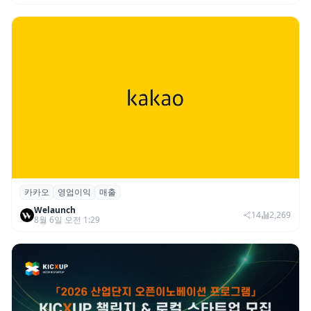
카카오
영업이익
매출
카카오, 2026년 2분기 매출 2조985억·영업
Welaunch
이익 2770억…역대 분기 최대
14
2,269
8월 6일 오전 1:29