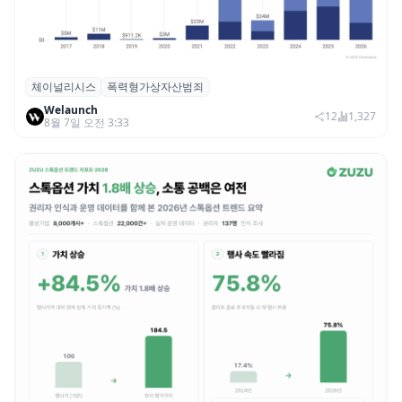
체이널리시스
폭력형가상자산범죄
체이널리시스 “가상자산 보유자 대상 폭력
Welaunch
범죄 증가…상반기 탈취액 3000만 달러 돌파
12
1,327
8월 7일 오전 3:33