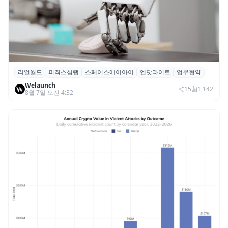
리얼월드
피직스심랩
스페이스에이아이
엔닷라이트
업무협약
리얼월드, 로봇테크 스타트업 3곳과 손잡고
Welaunch
휴머노이드 표준 만든다
15
1,142
8월 7일 오전 4:32