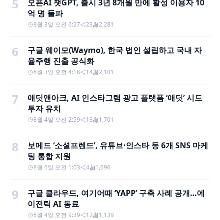
5
오픈AI 챗GPT, 출시 3년 8개월 만에 활성 이용자 10
억 명 돌파
8월 3일 오전 6:27
23
2,281
6
구글 웨이모(Waymo), 한국 법인 설립하고 국내 자
율주행 진출 공식화
8월 3일 오전 4:18
14
2,101
7
애딧앤아크, AI 인스타그램 광고 플랫폼 ‘애딧’ 시드
투자 유치
8월 4일 오전 2:59
13
1,701
8
보메드 ‘소셜프렌드’, 유튜브·인스타 등 6개 SNS 마케
팅 통합 지원
8월 6일 오전 1:03
4
1,696
9
구글 클라우드, 여기어때 ‘YAPP’ 구축 사례 공개…에
이전틱 AI 동료
8월 4일 오전 9:39
12
1,139