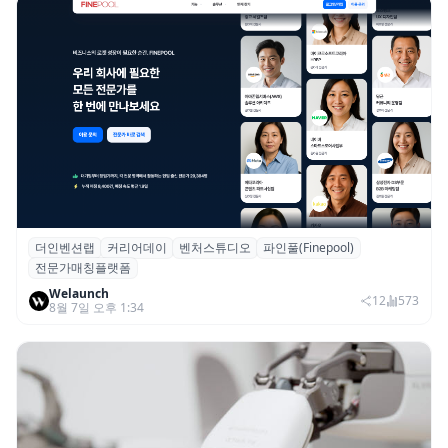
더인벤션랩
커리어데이
벤처스튜디오
파인풀(Finepool)
더인벤션랩·커리어데이, 스타트업 전문가 매
전문가매칭플랫폼
칭 플랫폼 ‘파인풀’ 출시
Welaunch
12
573
8월 7일 오후 1:34