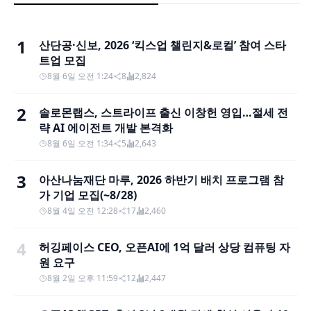
1
산단공·신보, 2026 ‘킥스업 챌린지&로컬’ 참여 스타
트업 모집
8월 6일 오전 1:24
8
2,824
2
솔로몬랩스, 스트라이프 출신 이창헌 영입…절세 전
략 AI 에이전트 개발 본격화
8월 6일 오전 1:34
5
2,643
3
아산나눔재단 마루, 2026 하반기 배치 프로그램 참
가 기업 모집(~8/28)
8월 4일 오전 12:28
17
2,460
4
허깅페이스 CEO, 오픈AI에 1억 달러 상당 컴퓨팅 자
원 요구
8월 2일 오후 11:59
12
2,447