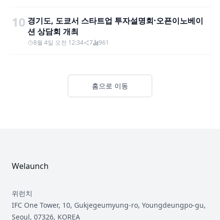
10
경기도, 도쿄서 스타트업 투자설명회·오픈이노베이
션 상담회 개최
8월 4일 오전 12:34
7
961
홈으로 이동
Footer
Welaunch
위런치
IFC One Tower, 10, Gukjegeumyung-ro, Youngdeungpo-gu,
Seoul, 07326, KOREA