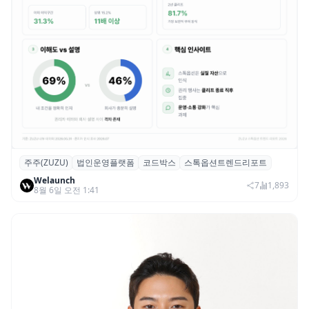
주주(ZUZU)
법인운영플랫폼
코드박스
스톡옵션트렌드리포트
스톡옵션 취소율 2년 만에 18.2%→31.3%…
Welaunch
권리 발생 즉시 행사 비중도 급증
7
1,893
8월 6일 오전 1:41