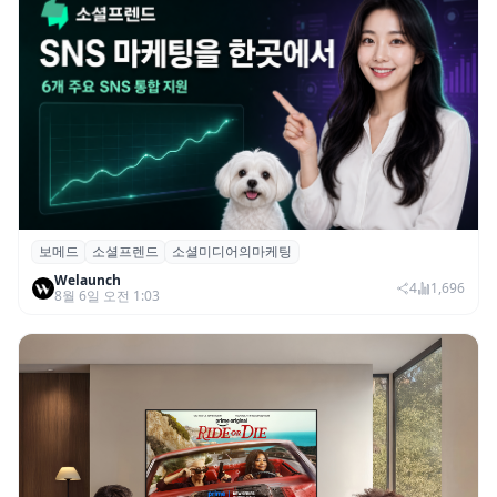
보메드
소셜프렌드
소셜미디어의마케팅
보메드 ‘소셜프렌드’, 유튜브·인스타 등 6개
Welaunch
SNS 마케팅 통합 지원
4
1,696
8월 6일 오전 1:03