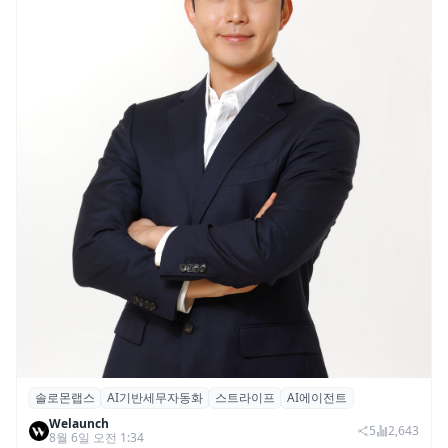
솔로몬랩스
AI기반세무자동화
스트라이프
AI에이전트
솔로몬랩스, 스트라이프 출신 이창헌 영입…
Welaunch
절세 전략 AI 에이전트 개발 본격화
5
2,643
8월 6일 오전 1:34