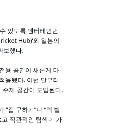
 수 있도록 엔터테인먼
ket Hub)’와 일본의
 확보했다.
 전용 공간이 새롭게 마
 적용됐다. 이번 달부터
형 주제 공간이 도입된다.
가 “집 구하기”나 “덱 빌
르고 직관적인 탐색이 가