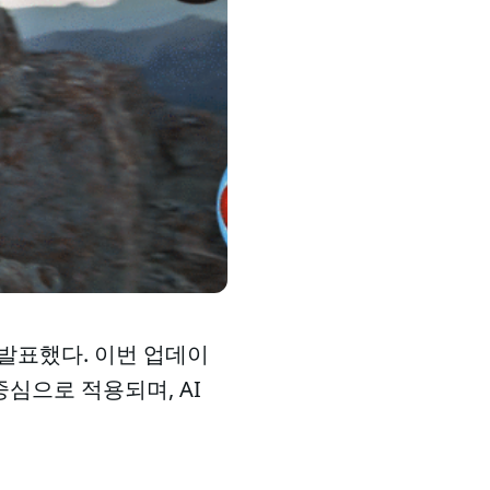
발표했다. 이번 업데이
를 중심으로 적용되며, AI