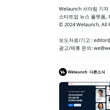
Welaunch 서아림 기자
스타트업 뉴스 플랫폼,
© 2024 Welaunch. All 
보도자료/기고 : editor@
광고/제휴 문의: we@wel
Welaunch
다른소식