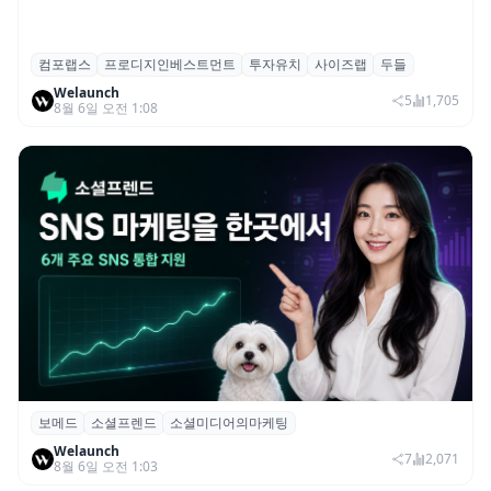
컴포랩스
프로디지인베스트먼트
투자유치
사이즈랩
두들
컴포랩스, 프로디지인베스트먼트로부터 시
Welaunch
드 투자 유치
5
1,705
8월 6일 오전 1:08
보메드
소셜프렌드
소셜미디어의마케팅
보메드 ‘소셜프렌드’, 유튜브·인스타 등 6개
Welaunch
SNS 마케팅 통합 지원
7
2,071
8월 6일 오전 1:03