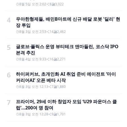
8월 5일 오전 2:02
8
3,022
4
우아한형제들, 배민B마트에 신규 배달 로봇 '딜리' 현
장 투입
8월 3일 오전 2:53
14
2,462
5
글로브∙플릭스 운영 뷰티테크 앤마들린, 코스닥 IPO
본격 추진
8월 4일 오전 9:33
16
2,271
6
하이퍼커브, 초개인화 AI 취업 준비 에이전트 ‘마이
커리어AI’ 오픈 베타 시작
8월 3일 오전 12:13
7
1,880
7
프라이머, 29세 이하 창업자 모임 ‘U29 파운더스 클
럽’…200여 명 참여
8월 3일 오전 12:28
9
1,701