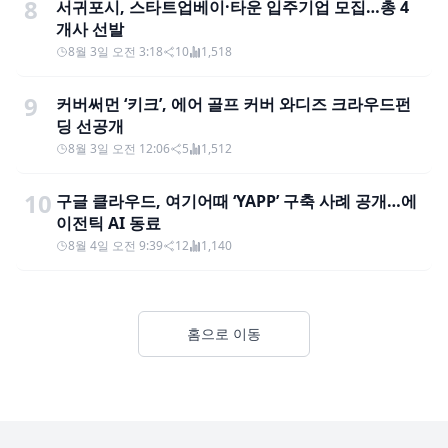
8
서귀포시, 스타트업베이·타운 입주기업 모집…총 4
개사 선발
8월 3일 오전 3:18
10
1,518
9
커버써먼 ‘키크’, 에어 골프 커버 와디즈 크라우드펀
딩 선공개
8월 3일 오전 12:06
5
1,512
10
구글 클라우드, 여기어때 ‘YAPP’ 구축 사례 공개…에
이전틱 AI 동료
8월 4일 오전 9:39
12
1,140
홈으로 이동
Footer