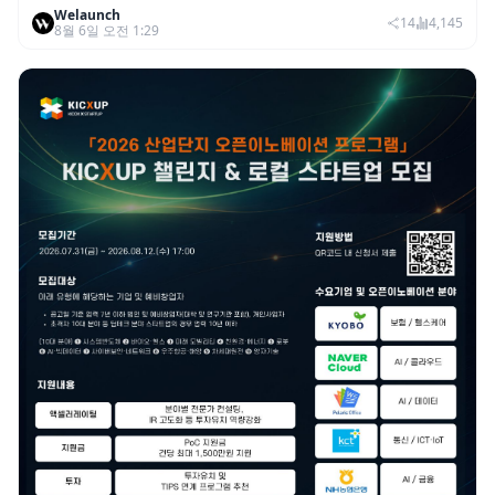
Welaunch
이익 2770억…역대 분기 최대
14
4,145
8월 6일 오전 1:29