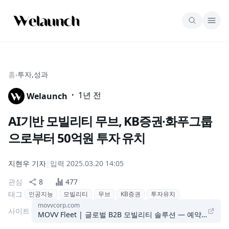
홈
›
투자,성과
·
1년 전
Welaunch
AI기반 모빌리티 무브, KB증권∙화푸그룹
으로부터 50억원 투자 유치
지현우
기자
|
입력
2025.03.20 14:05
관심
8
477
태그
인공지능
모빌리티
무브
KB증권
투자유치
movvcorp.com
사이트
MOVV Fleet | 글로벌 B2B 모빌리티 솔루션 — 예약·배차·