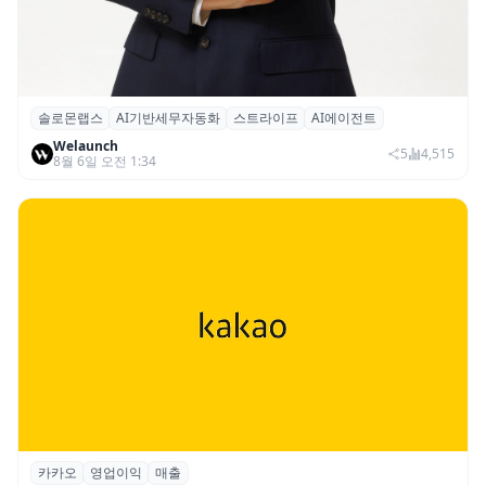
솔로몬랩스
AI기반세무자동화
스트라이프
AI에이전트
솔로몬랩스, 스트라이프 출신 이창헌 영입…
Welaunch
절세 전략 AI 에이전트 개발 본격화
5
4,515
8월 6일 오전 1:34
카카오
영업이익
매출
카카오, 2026년 2분기 매출 2조985억·영업