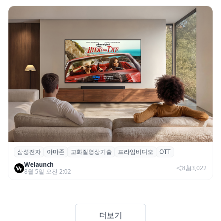
삼성전자
아마존
고화질영상기술
프라임비디오
OTT
삼성전자·아마존, 프라임 비디오에 ‘HDR10+
Welaunch
어드밴스드’ 적용
8
3,022
8월 5일 오전 2:02
더보기