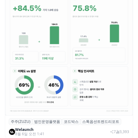
주주(ZUZU)
법인운영플랫폼
코드박스
스톡옵션트렌드리포트
스톡옵션 취소율 2년 만에 18.2%→31.3%…
Welaunch
권리 발생 즉시 행사 비중도 급증
7
3,393
8월 6일 오전 1:41