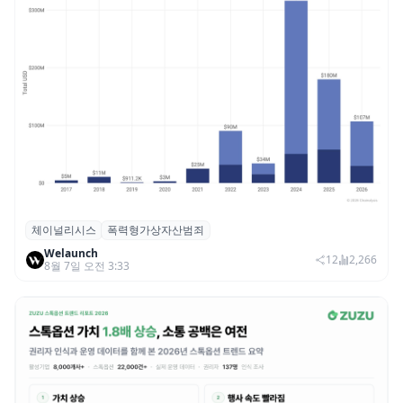
체이널리시스
폭력형가상자산범죄
체이널리시스 “가상자산 보유자 대상 폭력
Welaunch
범죄 증가…상반기 탈취액 3000만 달러 돌파
12
2,266
8월 7일 오전 3:33