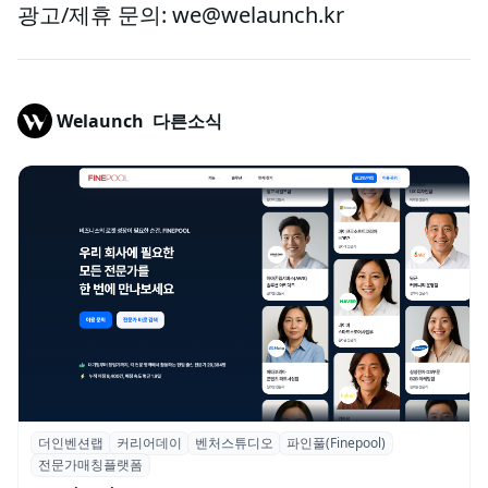
광고/제휴 문의: we@welaunch.kr
Welaunch
다른소식
더인벤션랩
커리어데이
벤처스튜디오
파인풀(Finepool)
더인벤션랩·커리어데이, 스타트업 전문가 매
전문가매칭플랫폼
칭 플랫폼 ‘파인풀’ 출시