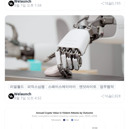
Welaunch
18
3,195
8월 7일 오후 1:34
리얼월드
피직스심랩
스페이스에이아이
엔닷라이트
업무협약
리얼월드, 로봇테크 스타트업 3곳과 손잡고
Welaunch
휴머노이드 표준 만든다
16
2,828
8월 7일 오전 4:32