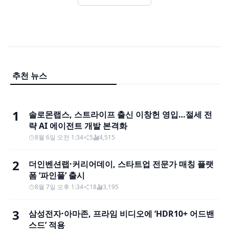
추천 뉴스
1
솔로몬랩스, 스트라이프 출신 이창헌 영입…절세 전
략 AI 에이전트 개발 본격화
8월 6일 오전 1:34
5
4,515
2
더인벤션랩·커리어데이, 스타트업 전문가 매칭 플랫
폼 ‘파인풀’ 출시
8월 7일 오후 1:34
18
3,195
3
삼성전자·아마존, 프라임 비디오에 ‘HDR10+ 어드밴
스드’ 적용