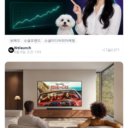
보메드
소셜프렌드
소셜미디어의마케팅
보메드 ‘소셜프렌드’, 유튜브·인스타 등 6개
Welaunch
SNS 마케팅 통합 지원
7
2,071
8월 6일 오전 1:03