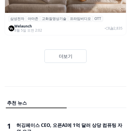
삼성전자
아마존
고화질영상기술
프라임비디오
OTT
삼성전자·아마존, 프라임 비디오에 ‘HDR10+
Welaunch
어드밴스드’ 적용
8
2,835
8월 5일 오전 2:02
더보기
추천 뉴스
1
허깅페이스 CEO, 오픈AI에 1억 달러 상당 컴퓨팅 자