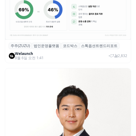
주주(ZUZU)
법인운영플랫폼
코드박스
스톡옵션트렌드리포트
스톡옵션 취소율 2년 만에 18.2%→31.3%…
Welaunch
권리 발생 즉시 행사 비중도 급증
7
2,832
8월 6일 오전 1:41