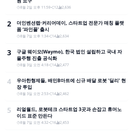
원 요구
8월 2일 오후 11:59
12
2,636
2
더인벤션랩·커리어데이, 스타트업 전문가 매칭 플랫
폼 ‘파인풀’ 출시
8월 7일 오후 1:34
14
2,634
3
구글 웨이모(Waymo), 한국 법인 설립하고 국내 자
율주행 진출 공식화
8월 3일 오전 4:18
14
2,477
4
우아한형제들, 배민B마트에 신규 배달 로봇 '딜리' 현
장 투입
8월 3일 오전 2:53
14
2,462
5
리얼월드, 로봇테크 스타트업 3곳과 손잡고 휴머노
이드 표준 만든다
8월 7일 오전 4:32
16
2,453