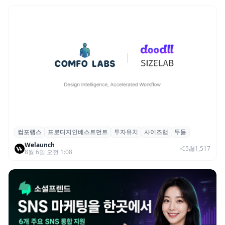
컴포랩스
프로디지인베스트먼트
투자유치
사이즈랩
두들
컴포랩스, 프로디지인베스트먼트로부터 시
Welaunch
드 투자 유치
5
1,517
8월 6일 오전 1:08