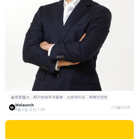
솔로몬랩스
AI기반세무자동화
스트라이프
AI에이전트
솔로몬랩스, 스트라이프 출신 이창헌 영입…
Welaunch
절세 전략 AI 에이전트 개발 본격화
5
4,328
8월 6일 오전 1:34