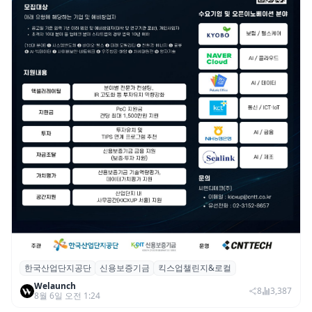
한국산업단지공단
신용보증기금
킥스업챌린지&로컬
산단공·신보, 2026 ‘킥스업 챌린지&로컬’ 참
Welaunch
여 스타트업 모집
8
3,387
8월 6일 오전 1:24