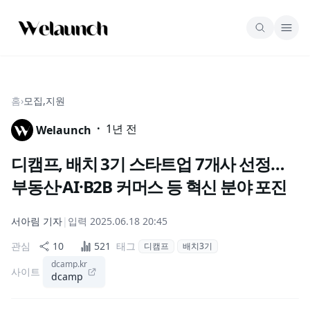
홈
›
모집,지원
·
1년 전
Welaunch
디캠프, 배치 3기 스타트업 7개사 선정…
부동산·AI·B2B 커머스 등 혁신 분야 포진
서아림
기자
|
입력
2025.06.18 20:45
관심
10
521
태그
디캠프
배치3기
dcamp.kr
사이트
dcamp