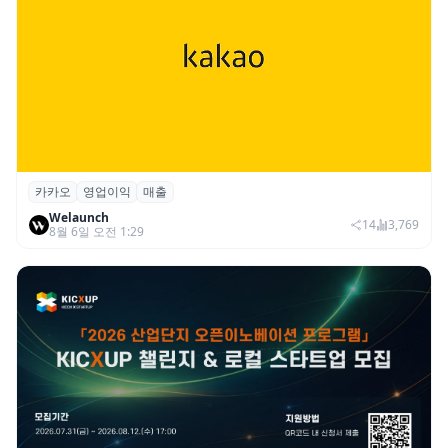
카카오
영업이익
매출
카카오, 2026년 2분기 매출 2조985억·영업
Welaunch
이익 2770억…역대 분기 최대
14
3,769
8월 6일 오전 1:29