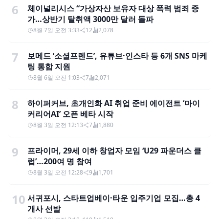
6
체이널리시스 “가상자산 보유자 대상 폭력 범죄 증
가…상반기 탈취액 3000만 달러 돌파
8월 7일 오전 3:33
12
2,078
7
보메드 ‘소셜프렌드’, 유튜브·인스타 등 6개 SNS 마케
팅 통합 지원
8월 6일 오전 1:03
7
2,071
8
하이퍼커브, 초개인화 AI 취업 준비 에이전트 ‘마이
커리어AI’ 오픈 베타 시작
8월 3일 오전 12:13
7
1,880
9
프라이머, 29세 이하 창업자 모임 ‘U29 파운더스 클
럽’…200여 명 참여
8월 3일 오전 12:28
9
1,701
10
서귀포시, 스타트업베이·타운 입주기업 모집…총 4
개사 선발