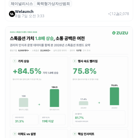
체이널리시스
폭력형가상자산범죄
체이널리시스 “가상자산 보유자 대상 폭력
Welaunch
범죄 증가…상반기 탈취액 3000만 달러 돌파
12
2,078
8월 7일 오전 3:33