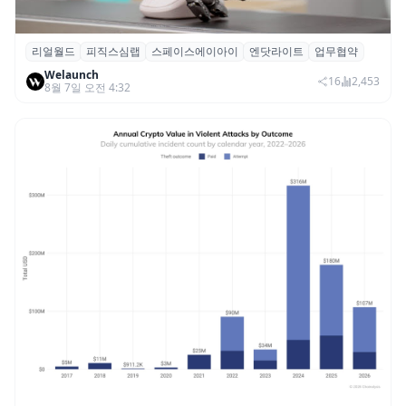
리얼월드
피직스심랩
스페이스에이아이
엔닷라이트
업무협약
리얼월드, 로봇테크 스타트업 3곳과 손잡고
Welaunch
휴머노이드 표준 만든다
16
2,453
8월 7일 오전 4:32