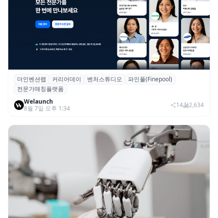
더인벤션랩
커리어데이
벤처스튜디오
파인풀(Finepool)
더인벤션랩·커리어데이, 스타트업 전문가 매
전문가매칭플랫폼
칭 플랫폼 ‘파인풀’ 출시
Welaunch
14
2,634
8월 7일 오후 1:34