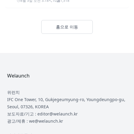
8월 3일 오전 3:18
10
1,518
홈으로 이동
Footer
Welaunch
위런치
IFC One Tower, 10, Gukjegeumyung-ro, Youngdeungpo-gu,
Seoul, 07326, KOREA
보도자료/기고 : editor@welaunch.kr
광고/제휴 : we@welaunch.kr