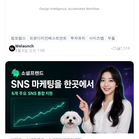
컴포랩스
프로디지인베스트먼트
투자유치
사이즈랩
두들
컴포랩스, 프로디지인베스트먼트로부터 시
Welaunch
드 투자 유치
5
1,516
8월 6일 오전 1:08