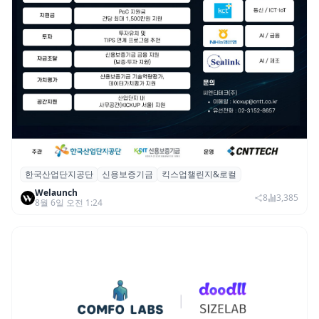
한국산업단지공단
신용보증기금
킥스업챌린지&로컬
산단공·신보, 2026 ‘킥스업 챌린지&로컬’ 참
Welaunch
여 스타트업 모집
8
3,385
8월 6일 오전 1:24