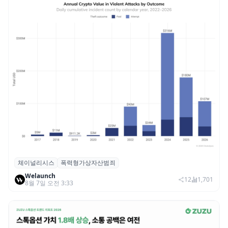
체이널리시스
폭력형가상자산범죄
체이널리시스 “가상자산 보유자 대상 폭력
Welaunch
범죄 증가…상반기 탈취액 3000만 달러 돌파
12
1,701
8월 7일 오전 3:33