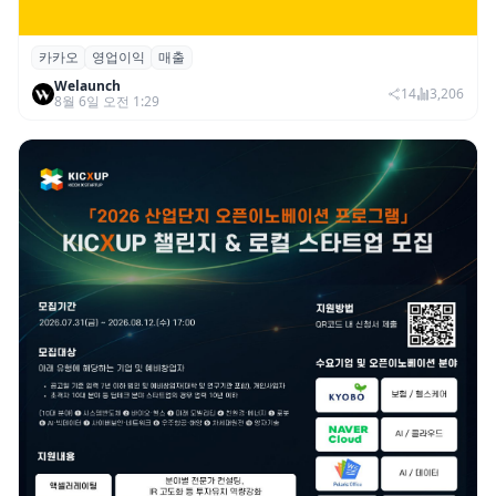
카카오
영업이익
매출
카카오, 2026년 2분기 매출 2조985억·영업
Welaunch
이익 2770억…역대 분기 최대
14
3,206
8월 6일 오전 1:29