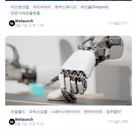
더인벤션랩
커리어데이
벤처스튜디오
파인풀(Finepool)
더인벤션랩·커리어데이, 스타트업 전문가 매
전문가매칭플랫폼
칭 플랫폼 ‘파인풀’ 출시
Welaunch
14
2,071
8월 7일 오후 1:34
리얼월드
피직스심랩
스페이스에이아이
엔닷라이트
업무협약
리얼월드, 로봇테크 스타트업 3곳과 손잡고
Welaunch
휴머노이드 표준 만든다
16
1,890
8월 7일 오전 4:32