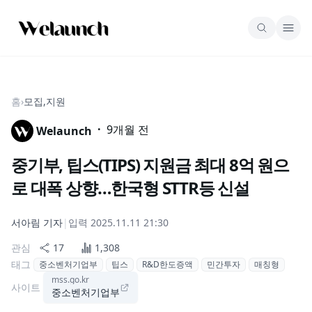
홈
›
모집,지원
·
9개월 전
Welaunch
중기부, 팁스(TIPS) 지원금 최대 8억 원으
로 대폭 상향…한국형 STTR등 신설
서아림
기자
|
입력
2025.11.11 21:30
관심
17
1,308
태그
중소벤처기업부
팁스
R&D한도증액
민간투자
매칭형
mss.go.kr
사이트
중소벤처기업부