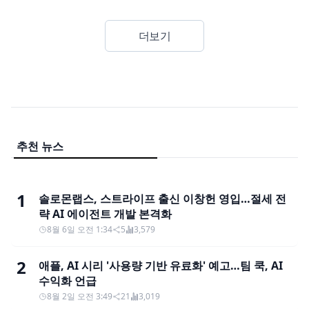
더보기
추천 뉴스
1
솔로몬랩스, 스트라이프 출신 이창헌 영입…절세 전
략 AI 에이전트 개발 본격화
8월 6일 오전 1:34
5
3,579
2
애플, AI 시리 '사용량 기반 유료화' 예고…팀 쿡, AI
수익화 언급
8월 2일 오전 3:49
21
3,019