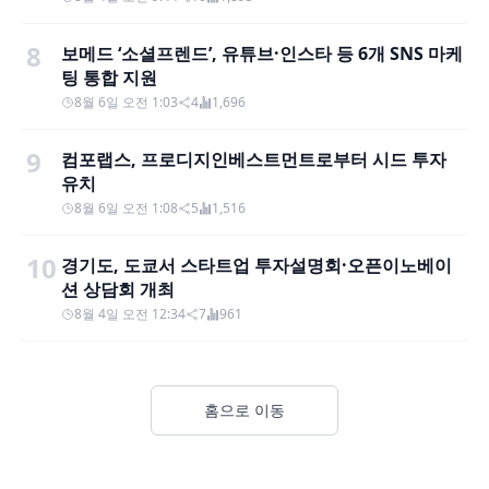
8
보메드 ‘소셜프렌드’, 유튜브·인스타 등 6개 SNS 마케
팅 통합 지원
8월 6일 오전 1:03
4
1,696
9
컴포랩스, 프로디지인베스트먼트로부터 시드 투자
유치
8월 6일 오전 1:08
5
1,516
10
경기도, 도쿄서 스타트업 투자설명회·오픈이노베이
션 상담회 개최
8월 4일 오전 12:34
7
961
홈으로 이동