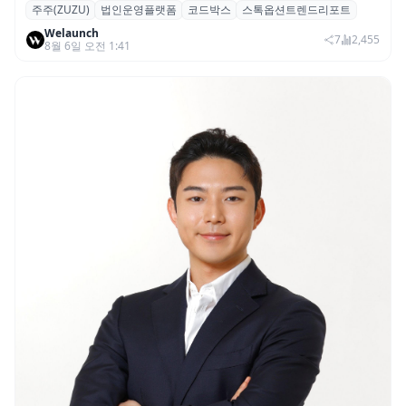
주주(ZUZU)
법인운영플랫폼
코드박스
스톡옵션트렌드리포트
스톡옵션 취소율 2년 만에 18.2%→31.3%…
Welaunch
권리 발생 즉시 행사 비중도 급증
7
2,455
8월 6일 오전 1:41