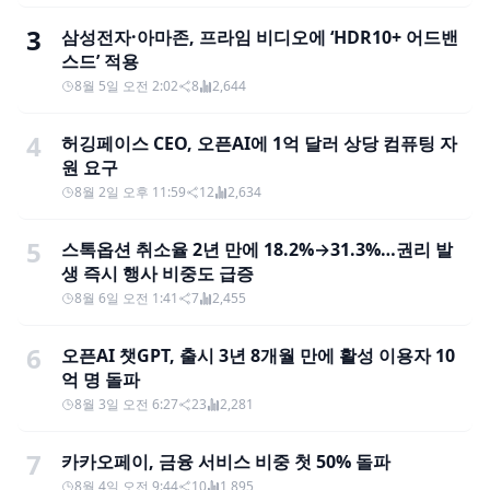
3
삼성전자·아마존, 프라임 비디오에 ‘HDR10+ 어드밴
스드’ 적용
8월 5일 오전 2:02
8
2,644
4
허깅페이스 CEO, 오픈AI에 1억 달러 상당 컴퓨팅 자
원 요구
8월 2일 오후 11:59
12
2,634
5
스톡옵션 취소율 2년 만에 18.2%→31.3%…권리 발
생 즉시 행사 비중도 급증
8월 6일 오전 1:41
7
2,455
6
오픈AI 챗GPT, 출시 3년 8개월 만에 활성 이용자 10
억 명 돌파
8월 3일 오전 6:27
23
2,281
7
카카오페이, 금융 서비스 비중 첫 50% 돌파
8월 4일 오전 9:44
10
1,895