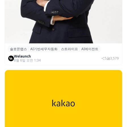
솔로몬랩스
AI기반세무자동화
스트라이프
AI에이전트
솔로몬랩스, 스트라이프 출신 이창헌 영입…
Welaunch
절세 전략 AI 에이전트 개발 본격화
5
3,579
8월 6일 오전 1:34