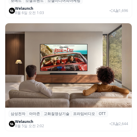
보메드
소셜프렌드
소셜미디어의마케팅
보메드 ‘소셜프렌드’, 유튜브·인스타 등 6개
Welaunch
SNS 마케팅 통합 지원
4
1,696
8월 6일 오전 1:03
삼성전자
아마존
고화질영상기술
프라임비디오
OTT
삼성전자·아마존, 프라임 비디오에 ‘HDR10+
Welaunch
어드밴스드’ 적용
8
2,644
8월 5일 오전 2:02