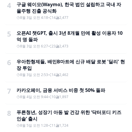
4
구글 웨이모(Waymo), 한국 법인 설립하고 국내 자
율주행 진출 공식화
8월 3일 오전 4:18
14
2,477
5
오픈AI 챗GPT, 출시 3년 8개월 만에 활성 이용자 10
억 명 돌파
8월 3일 오전 6:27
23
2,473
6
우아한형제들, 배민B마트에 신규 배달 로봇 '딜리' 현
장 투입
8월 3일 오전 2:53
14
2,462
7
카카오페이, 금융 서비스 비중 첫 50% 돌파
8월 4일 오전 9:44
10
1,897
8
푸른청년, 성장기 아동 발 건강 위한 ‘닥터포디 키즈
인솔’ 출시
8월 5일 오전 1:28
11
1,724