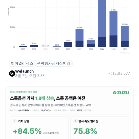
체이널리시스
폭력형가상자산범죄
체이널리시스 “가상자산 보유자 대상 폭력
Welaunch
범죄 증가…상반기 탈취액 3000만 달러 돌파
12
2,077
8월 7일 오전 3:33