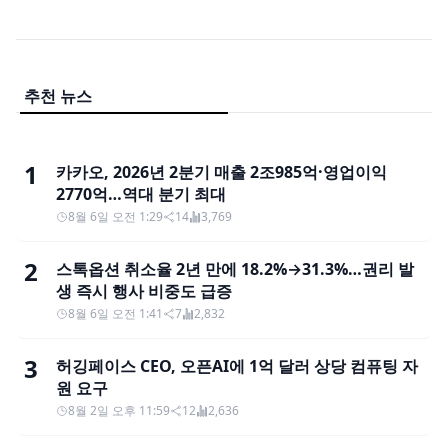
추천 뉴스
1
카카오, 2026년 2분기 매출 2조985억·영업이익
2770억…역대 분기 최대
8월 6일 오전 1:29
14
3,769
2
스톡옵션 취소율 2년 만에 18.2%→31.3%…권리 발
생 즉시 행사 비중도 급증
8월 6일 오전 1:41
7
2,832
3
허깅페이스 CEO, 오픈AI에 1억 달러 상당 컴퓨팅 자
원 요구
8월 2일 오후 11:59
12
2,636