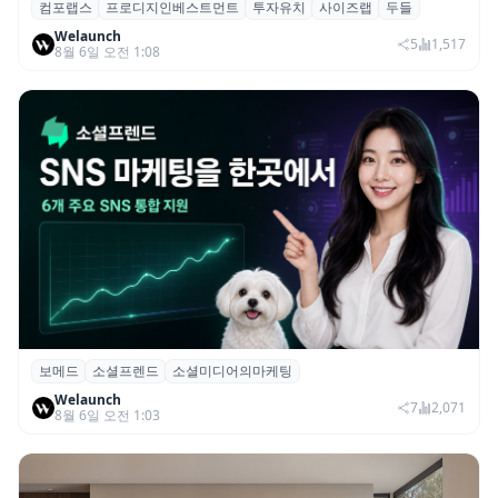
컴포랩스
프로디지인베스트먼트
투자유치
사이즈랩
두들
컴포랩스, 프로디지인베스트먼트로부터 시
Welaunch
드 투자 유치
5
1,517
8월 6일 오전 1:08
보메드
소셜프렌드
소셜미디어의마케팅
보메드 ‘소셜프렌드’, 유튜브·인스타 등 6개
Welaunch
SNS 마케팅 통합 지원
7
2,071
8월 6일 오전 1:03