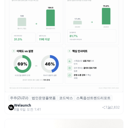
주주(ZUZU)
법인운영플랫폼
코드박스
스톡옵션트렌드리포트
스톡옵션 취소율 2년 만에 18.2%→31.3%…
Welaunch
권리 발생 즉시 행사 비중도 급증
7
2,832
8월 6일 오전 1:41