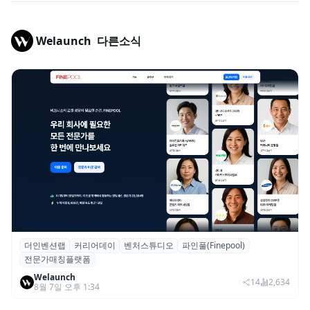
Welaunch
다른소식
더인벤션랩
커리어데이
벤처스튜디오
파인풀(Finepool)
더인벤션랩·커리어데이, 스타트업 전문가 매
전문가매칭플랫폼
칭 플랫폼 ‘파인풀’ 출시
Welaunch
14
2,634
8월 7일 오후 1:34