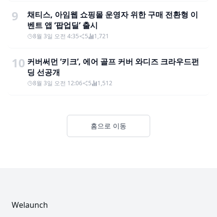
9
채티스, 아임웹 쇼핑몰 운영자 위한 구매 전환형 이
벤트 앱 ‘팝업딜’ 출시
8월 3일 오전 4:35
5
1,721
10
커버써먼 ‘키크’, 에어 골프 커버 와디즈 크라우드펀
딩 선공개
8월 3일 오전 12:06
5
1,512
홈으로 이동
Footer
Welaunch