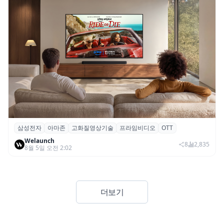
삼성전자
아마존
고화질영상기술
프라임비디오
OTT
삼성전자·아마존, 프라임 비디오에 ‘HDR10+
Welaunch
어드밴스드’ 적용
8
2,835
8월 5일 오전 2:02
더보기