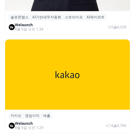
솔로몬랩스
AI기반세무자동화
스트라이프
AI에이전트
솔로몬랩스, 스트라이프 출신 이창헌 영입…
Welaunch
절세 전략 AI 에이전트 개발 본격화
5
4,328
8월 6일 오전 1:34
카카오
영업이익
매출
카카오, 2026년 2분기 매출 2조985억·영업
Welaunch
이익 2770억…역대 분기 최대
14
3,769
8월 6일 오전 1:29