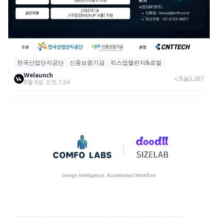
한국산업단지공단
신용보증기금
킥스업챌린지&로컬
산단공·신보, 2026 ‘킥스업 챌린지&로컬’ 참
Welaunch
여 스타트업 모집
8
3,387
8월 6일 오전 1:24