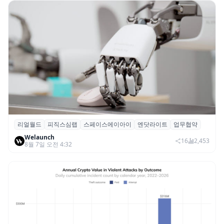
리얼월드
피직스심랩
스페이스에이아이
엔닷라이트
업무협약
리얼월드, 로봇테크 스타트업 3곳과 손잡고
Welaunch
휴머노이드 표준 만든다
16
2,453
8월 7일 오전 4:32