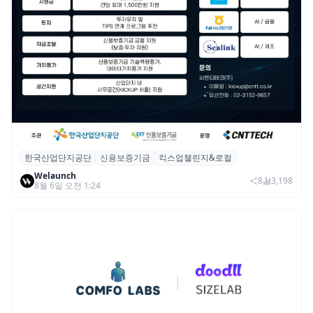
한국산업단지공단
신용보증기금
킥스업챌린지&로컬
산단공·신보, 2026 ‘킥스업 챌린지&로컬’ 참
Welaunch
여 스타트업 모집
8
3,198
8월 6일 오전 1:24