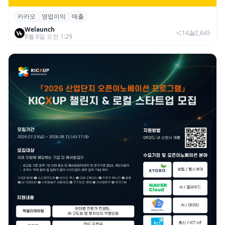
카카오
영업이익
매출
카카오, 2026년 2분기 매출 2조985억·영업
Welaunch
이익 2770억…역대 분기 최대
14
2,645
8월 6일 오전 1:29