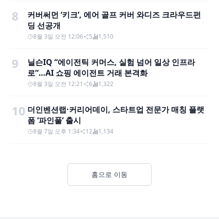
8
커버써먼 ‘키크’, 에어 골프 커버 와디즈 크라우드펀
딩 선공개
8월 3일 오전 12:06
5
1,510
9
닐슨IQ “에이전틱 커머스, 실험 넘어 일상 인프라
로”…AI 쇼핑 에이전트 거래 본격화
8월 3일 오전 12:21
6
1,322
10
더인벤션랩·커리어데이, 스타트업 전문가 매칭 플랫
폼 ‘파인풀’ 출시
8월 7일 오후 1:34
12
1,134
홈으로 이동