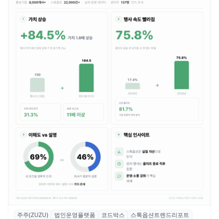
주주(ZUZU)
법인운영플랫폼
코드박스
스톡옵션트렌드리포트
스톡옵션 취소율 2년 만에 18.2%→31.3%…