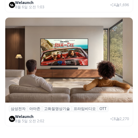
Welaunch
SNS 마케팅 통합 지원
4
1,696
8월 6일 오전 1:03
삼성전자
아마존
고화질영상기술
프라임비디오
OTT
삼성전자·아마존, 프라임 비디오에 ‘HDR10+
Welaunch
어드밴스드’ 적용
8
2,270
8월 5일 오전 2:02