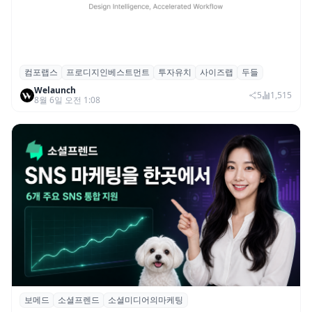
컴포랩스
프로디지인베스트먼트
투자유치
사이즈랩
두들
컴포랩스, 프로디지인베스트먼트로부터 시
Welaunch
드 투자 유치
5
1,515
8월 6일 오전 1:08
보메드
소셜프렌드
소셜미디어의마케팅
보메드 ‘소셜프렌드’, 유튜브·인스타 등 6개