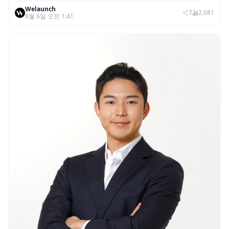
Welaunch
권리 발생 즉시 행사 비중도 급증
7
2,081
8월 6일 오전 1:41