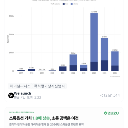
체이널리시스
폭력형가상자산범죄
체이널리시스 “가상자산 보유자 대상 폭력
Welaunch
범죄 증가…상반기 탈취액 3000만 달러 돌파
12
1,514
8월 7일 오전 3:33