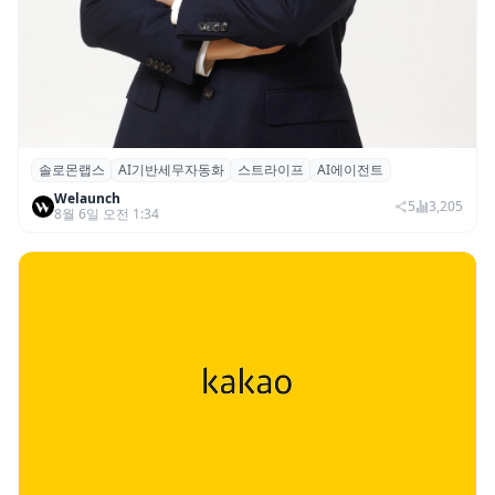
솔로몬랩스
AI기반세무자동화
스트라이프
AI에이전트
솔로몬랩스, 스트라이프 출신 이창헌 영입…
Welaunch
절세 전략 AI 에이전트 개발 본격화
5
3,205
8월 6일 오전 1:34