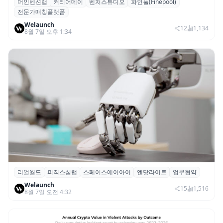
더인벤션랩
커리어데이
벤처스튜디오
파인풀(Finepool)
더인벤션랩·커리어데이, 스타트업 전문가 매
전문가매칭플랫폼
칭 플랫폼 ‘파인풀’ 출시
Welaunch
12
1,134
8월 7일 오후 1:34
리얼월드
피직스심랩
스페이스에이아이
엔닷라이트
업무협약
리얼월드, 로봇테크 스타트업 3곳과 손잡고
Welaunch
휴머노이드 표준 만든다
15
1,516
8월 7일 오전 4:32