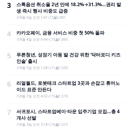
3
스톡옵션 취소율 2년 만에 18.2%→31.3%…권리 발
생 즉시 행사 비중도 급증
8월 6일 오전 1:41
7
2,081
4
카카오페이, 금융 서비스 비중 첫 50% 돌파
8월 4일 오전 9:44
10
1,895
5
푸른청년, 성장기 아동 발 건강 위한 ‘닥터포디 키즈
인솔’ 출시
8월 5일 오전 1:28
11
1,533
6
리얼월드, 로봇테크 스타트업 3곳과 손잡고 휴머노
이드 표준 만든다
8월 7일 오전 4:32
15
1,516
7
서귀포시, 스타트업베이·타운 입주기업 모집…총 4
개사 선발
8월 3일 오전 3:18
10
1,515