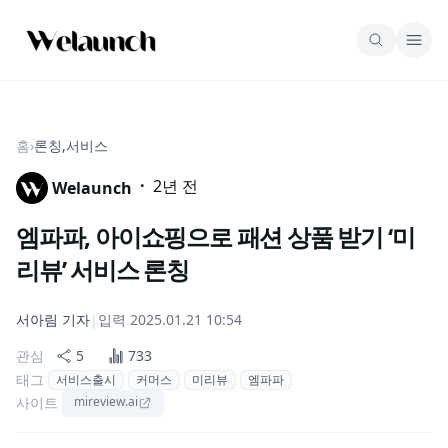
홈
›
론칭,서비스
·
2년 전
Welaunch
엠파파, 아이쇼핑으로 패션 상품 받기 ‘미
리뷰’ 서비스 론칭
서아림
기자
|
입력
2025.01.21 10:54
관심
5
733
태그
서비스출시
커머스
미리뷰
엠파파
사이트
mireview.ai