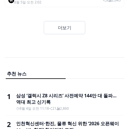
어드밴스드’ 적용
8
2,645
8월 5일 오전 2:02
더보기
추천 뉴스
1
삼성 ‘갤럭시 Z8 시리즈’ 사전예약 144만 대 돌파…
역대 최고 신기록
8월 4일 오전 11:18
21
2,860
2
인천혁신센터·한진, 물류 혁신 위한 ‘2026 오픈웨이