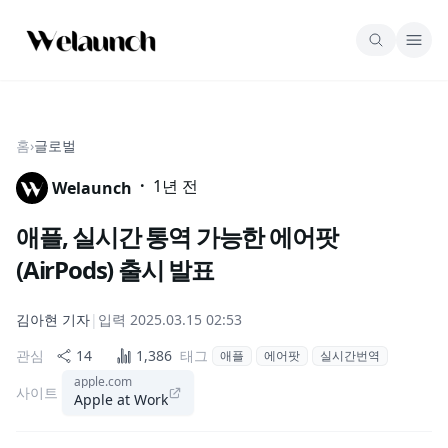
홈
›
글로벌
·
1년 전
Welaunch
애플, 실시간 통역 가능한 에어팟
(AirPods) 출시 발표
김아현
기자
|
입력
2025.03.15 02:53
관심
14
1,386
태그
애플
에어팟
실시간번역
apple.com
사이트
Apple at Work