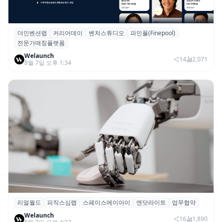
더인벤션랩
커리어데이
벤처스튜디오
파인풀(Finepool)
더인벤션랩·커리어데이, 스타트업 전문가 매
전문가매칭플랫폼
칭 플랫폼 ‘파인풀’ 출시
Welaunch
14
2,071
8월 7일 오후 1:34
리얼월드
피직스심랩
스페이스에이아이
엔닷라이트
업무협약
리얼월드, 로봇테크 스타트업 3곳과 손잡고
Welaunch
휴머노이드 표준 만든다
16
1,890