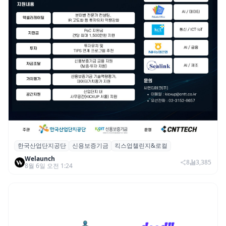
한국산업단지공단
신용보증기금
킥스업챌린지&로컬
산단공·신보, 2026 ‘킥스업 챌린지&로컬’ 참
Welaunch
여 스타트업 모집
8
3,385
8월 6일 오전 1:24