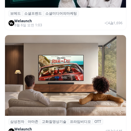
보메드
소셜프렌드
소셜미디어의마케팅
보메드 ‘소셜프렌드’, 유튜브·인스타 등 6개
Welaunch
SNS 마케팅 통합 지원
4
1,696
8월 6일 오전 1:03
삼성전자
아마존
고화질영상기술
프라임비디오
OTT
삼성전자·아마존, 프라임 비디오에 ‘HDR10+
Welaunch