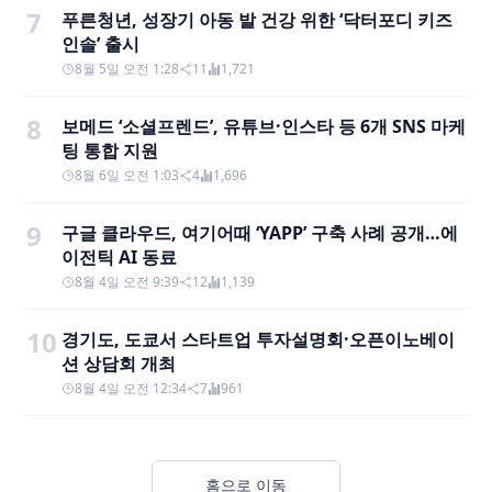
7
푸른청년, 성장기 아동 발 건강 위한 ‘닥터포디 키즈
인솔’ 출시
8월 5일 오전 1:28
11
1,721
8
보메드 ‘소셜프렌드’, 유튜브·인스타 등 6개 SNS 마케
팅 통합 지원
8월 6일 오전 1:03
4
1,696
9
구글 클라우드, 여기어때 ‘YAPP’ 구축 사례 공개…에
이전틱 AI 동료
8월 4일 오전 9:39
12
1,139
10
경기도, 도쿄서 스타트업 투자설명회·오픈이노베이
션 상담회 개최
8월 4일 오전 12:34
7
961
홈으로 이동