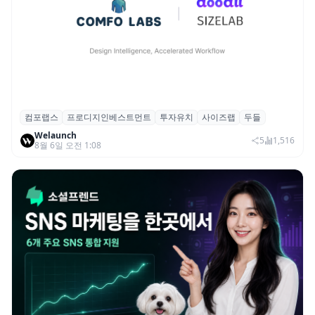
컴포랩스
프로디지인베스트먼트
투자유치
사이즈랩
두들
컴포랩스, 프로디지인베스트먼트로부터 시
Welaunch
드 투자 유치
5
1,516
8월 6일 오전 1:08