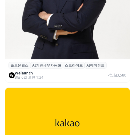
솔로몬랩스
AI기반세무자동화
스트라이프
AI에이전트
솔로몬랩스, 스트라이프 출신 이창헌 영입…
Welaunch
절세 전략 AI 에이전트 개발 본격화
5
3,580
8월 6일 오전 1:34