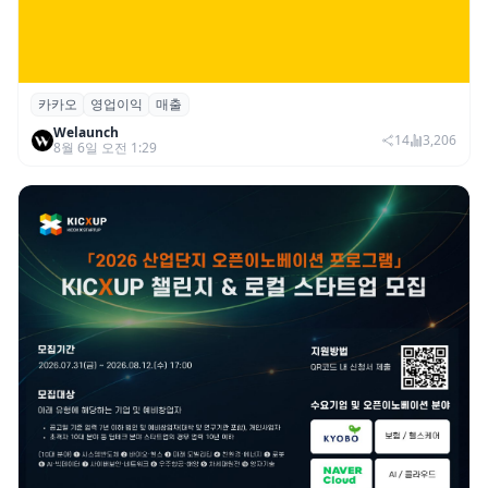
카카오
영업이익
매출
카카오, 2026년 2분기 매출 2조985억·영업
Welaunch
이익 2770억…역대 분기 최대
14
3,206
8월 6일 오전 1:29