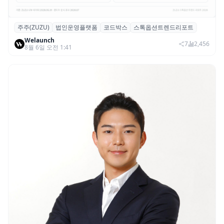
주주(ZUZU)
법인운영플랫폼
코드박스
스톡옵션트렌드리포트
스톡옵션 취소율 2년 만에 18.2%→31.3%…
Welaunch
권리 발생 즉시 행사 비중도 급증
7
2,456
8월 6일 오전 1:41