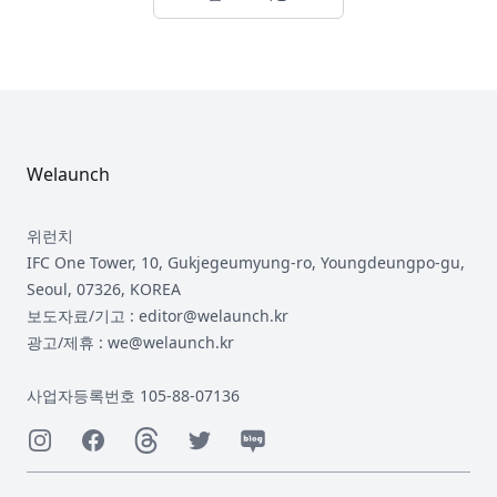
Footer
Welaunch
위런치
IFC One Tower, 10, Gukjegeumyung-ro, Youngdeungpo-gu,
Seoul, 07326, KOREA
보도자료/기고 : editor@welaunch.kr
광고/제휴 : we@welaunch.kr
사업자등록번호 105-88-07136
Instagram
Facebook
Threads
Twitter
Naver