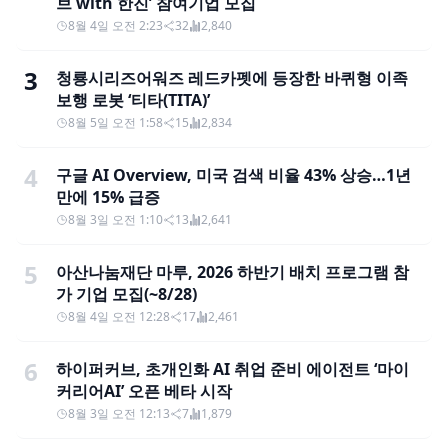
브 with 한진’ 참여기업 모집
8월 4일 오전 2:23
32
2,840
3
청룡시리즈어워즈 레드카펫에 등장한 바퀴형 이족
보행 로봇 ‘티타(TITA)’
8월 5일 오전 1:58
15
2,834
4
구글 AI Overview, 미국 검색 비율 43% 상승…1년
만에 15% 급증
8월 3일 오전 1:10
13
2,641
5
아산나눔재단 마루, 2026 하반기 배치 프로그램 참
가 기업 모집(~8/28)
8월 4일 오전 12:28
17
2,461
6
하이퍼커브, 초개인화 AI 취업 준비 에이전트 ‘마이
커리어AI’ 오픈 베타 시작
8월 3일 오전 12:13
7
1,879