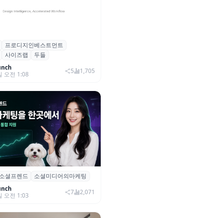
프로디지인베스트먼트
, 프로디지인베스트먼트로부터
사이즈랩
두들
자 유치
unch
5
1,705
일 오전 1:08
소셜프렌드
소셜미디어의마케팅
소셜프렌드’, 유튜브·인스타 등 6
 마케팅 통합 지원
unch
7
2,071
일 오전 1:03