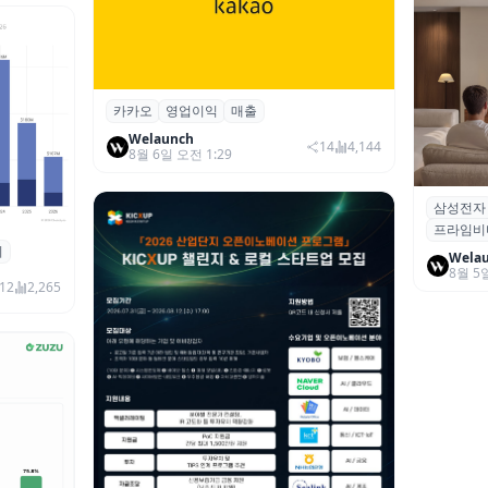
카카오
영업이익
매출
카카오, 2026년 2분기 매출 2조985억·영
업이익 2770억…역대 분기 최대
Welaunch
14
4,144
8월 6일 오전 1:29
삼성전자
삼성전자
프라임비
‘HDR1
죄
 대상 폭
Wela
8월 5
00만 달
12
2,265