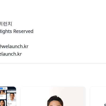
 위런치
Rights Reserved
welaunch.kr
aunch.kr