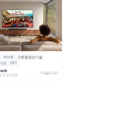
아마존
고화질영상기술
·아마존, 프라임 비디오에
디오
OTT
0+ 어드밴스드’ 적용
unch
8
3,022
일 오전 2:02