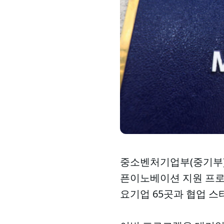
중소벤처기업부(중기부)가
픈이노베이션 지원 프로그
요기업 65곳과 협업 스