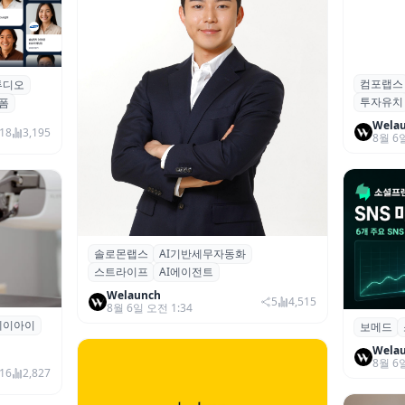
컴포랩스
컴포랩스
튜디오
업 전문
투자유치
시드 투
폼
Wela
18
3,195
8월 6
솔로몬랩스
AI기반세무자동화
솔로몬랩스, 스트라이프 출신 이창헌 영
스트라이프
AI에이전트
입…절세 전략 AI 에이전트 개발 본격화
Welaunch
5
4,515
8월 6일 오전 1:34
에이아이
곳과 손
보메드
보메드 ‘
개 SNS
Wela
8월 6
16
2,827