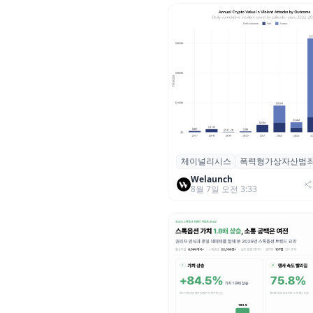
체이널리시스
폭력형가상자산범
체이널리시스 “가상자산 보유자
력 범죄 증가…상반기 탈취액 30
Welaunch
8월 7일 오전 3:33
러 돌파