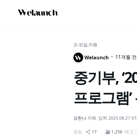
홈
›
모집,지원
·
11개월 전
Welaunch
중기부, ‘
프로그램’
강한나
기자
|
입력
2025.08.27 07
관심
17
1,256
태그