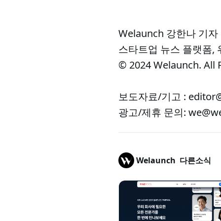
Welaunch 강한나 기자
스타트업 뉴스 플랫폼,
© 2024 Welaunch. All 
보도자료/기고 : editor@
광고/제휴 문의: we@wel
Welaunch
다른소식