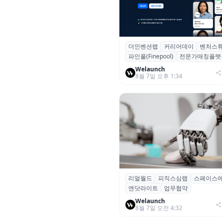
더인벤션랩
커리어데이
벤처스
더인벤션랩·커리어데이, 스타트
파인풀(Finepool)
전문가매칭플랫
가 매칭 플랫폼 ‘파인풀’ 출시
Welaunch
8월 7일 오후 1:34
리얼월드
피직스심랩
스페이스
리얼월드, 로봇테크 스타트업 3
엔닷라이트
업무협약
잡고 휴머노이드 표준 만든다
Welaunch
8월 7일 오전 4:32