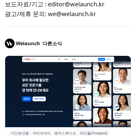
보도자료/기고 : editor@welaunch.kr
광고/제휴 문의: we@welaunch.kr
Welaunch
다른소식
더인벤션랩
커리어데이
벤처스튜디오
파인풀(Finepool)
더인벤션랩·커리어데이, 스타트업 전문가 매