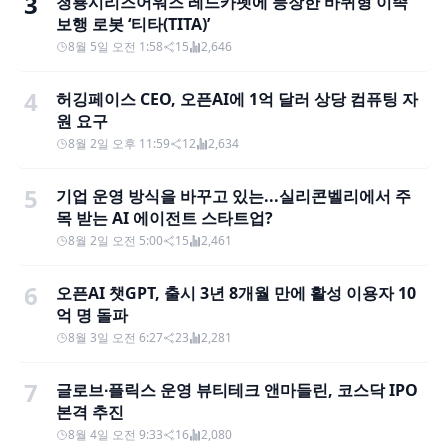
3
청룡시리즈어워즈 레드카펫에 등장한 바퀴형 이족
보행 로봇 ‘티타(TITA)’
8월 5일 오전 1:58
15
2,646
4
허깅페이스 CEO, 오픈AI에 1억 달러 상당 컴퓨팅 자
원 요구
8월 2일 오후 11:59
12
2,634
5
기업 운영 방식을 바꾸고 있는...실리콘벨리에서 주
목 받는 AI 에이전트 스타트업?
8월 2일 오전 5:00
15
2,461
6
오픈AI 챗GPT, 출시 3년 8개월 만에 활성 이용자 10
억 명 돌파
8월 3일 오전 6:27
23
2,281
7
글로브∙플릭스 운영 뷰티테크 앤마들린, 코스닥 IPO
본격 추진
8월 4일 오전 9:33
16
2,080