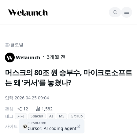
홈
›
글로벌
·
3개월 전
Welaunch
머스크의 80조 원 승부수, 마이크로소프트
는 왜 '커서'를 놓쳤나?
입력
2026.04.25 09:04
관심
12
1,582
태그
커서
SpaceX
AI
MS
GitHub
cursor.com
사이트
Cursor: AI coding agent