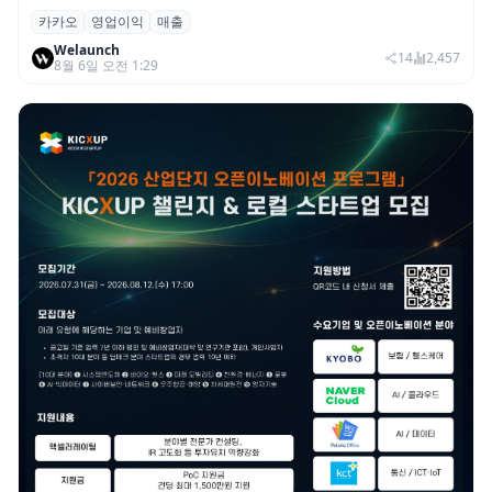
카카오
영업이익
매출
카카오, 2026년 2분기 매출 2조985억·영업
Welaunch
이익 2770억…역대 분기 최대
14
2,457
8월 6일 오전 1:29