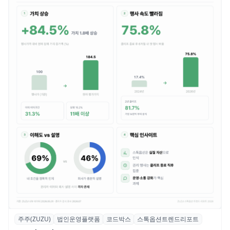
주주(ZUZU)
법인운영플랫폼
코드박스
스톡옵션트렌드리포트
스톡옵션 취소율 2년 만에 18.2%→31.3%…