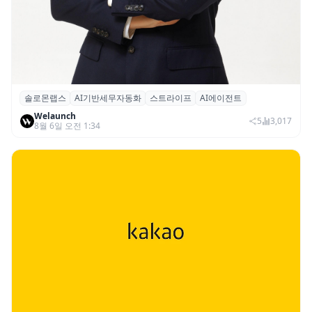
솔로몬랩스
AI기반세무자동화
스트라이프
AI에이전트
솔로몬랩스, 스트라이프 출신 이창헌 영입…
Welaunch
절세 전략 AI 에이전트 개발 본격화
5
3,017
8월 6일 오전 1:34