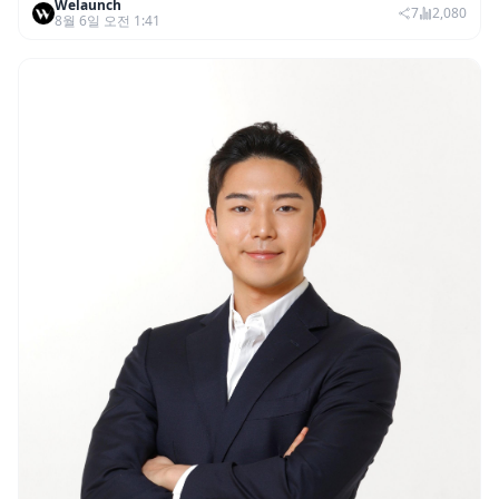
Welaunch
권리 발생 즉시 행사 비중도 급증
7
2,080
8월 6일 오전 1:41