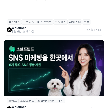
컴포랩스
프로디지인베스트먼트
투자유치
사이즈랩
두들
컴포랩스, 프로디지인베스트먼트로부터 시
Welaunch
드 투자 유치
5
1,514
8월 6일 오전 1:08
보메드
소셜프렌드
소셜미디어의마케팅
보메드 ‘소셜프렌드’, 유튜브·인스타 등 6개
Welaunch