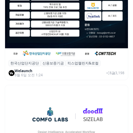
한국산업단지공단
신용보증기금
킥스업챌린지&로컬
산단공·신보, 2026 ‘킥스업 챌린지&로컬’ 참
Welaunch
여 스타트업 모집
8
3,198
8월 6일 오전 1:24