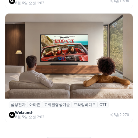
SNS 마케팅 통합 지원
4
1,696
8월 6일 오전 1:03
삼성전자
아마존
고화질영상기술
프라임비디오
OTT
삼성전자·아마존, 프라임 비디오에 ‘HDR10+
Welaunch
어드밴스드’ 적용
8
2,270
8월 5일 오전 2:02