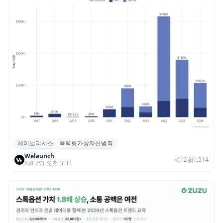
체이널리시스
폭력형가상자산범죄
체이널리시스 “가상자산 보유자 대상 폭력
Welaunch
범죄 증가…상반기 탈취액 3000만 달러 돌파
12
1,514
8월 7일 오전 3:33