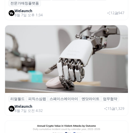
전문가매칭플랫폼
칭 플랫폼 ‘파인풀’ 출시
Welaunch
12
947
8월 7일 오후 1:34
리얼월드
피직스심랩
스페이스에이아이
엔닷라이트
업무협약
리얼월드, 로봇테크 스타트업 3곳과 손잡고
Welaunch
휴머노이드 표준 만든다
15
1,329
8월 7일 오전 4:32