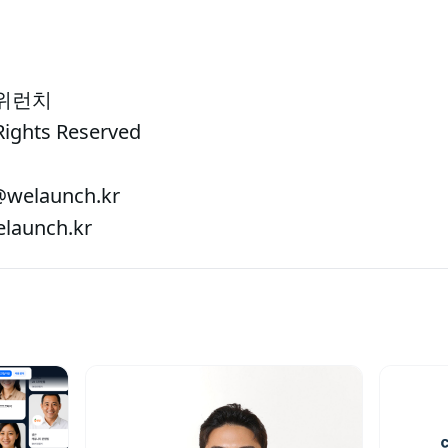
 위런치
Rights Reserved
welaunch.kr
aunch.kr