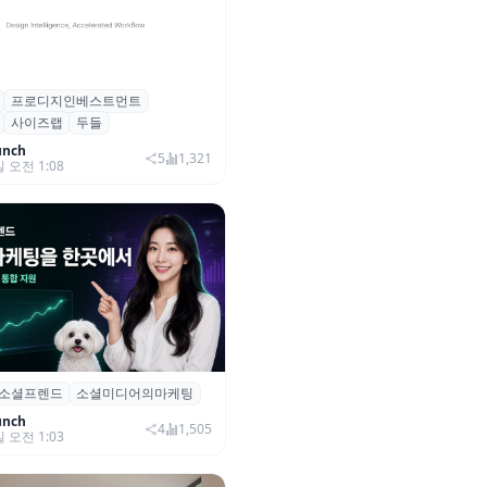
프로디지인베스트먼트
, 프로디지인베스트먼트로부터
사이즈랩
두들
자 유치
unch
5
1,321
일 오전 1:08
소셜프렌드
소셜미디어의마케팅
소셜프렌드’, 유튜브·인스타 등 6
 마케팅 통합 지원
unch
4
1,505
일 오전 1:03