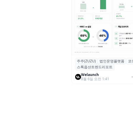
주주(ZUZU)
법인운영플랫폼
코
스톡옵션 취소율 2년 만에
스톡옵션트렌드리포트
18.2%→31.3%…권리 발생 즉
중도 급증
Welaunch
8월 6일 오전 1:41