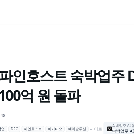
 파인호스트 숙박업주 D
100억 원 돌파
:48
숙박업주 AI 
사이트
박업
D2C
파인호스트
바카티오
예약솔루션
숙박업주 AI