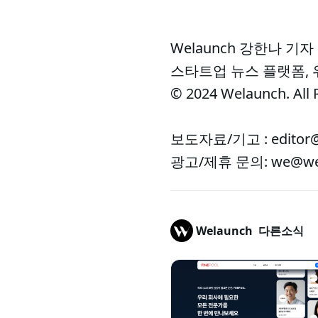
Welaunch 강한나 기자
스타트업 뉴스 플랫폼,
© 2024 Welaunch. All 
보도자료/기고 : editor@
광고/제휴 문의: we@wel
Welaunch
다른소식