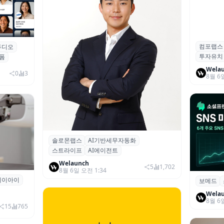
컴포랩스
컴포랩스
튜디오
업 전문
투자유치
시드 투
폼
Wela
0
3
8월 6
솔로몬랩스
AI기반세무자동화
솔로몬랩스, 스트라이프 출신 이창헌 영
스트라이프
AI에이전트
입…절세 전략 AI 에이전트 개발 본격화
Welaunch
5
1,702
8월 6일 오전 1:34
에이아이
곳과 손
보메드
보메드 ‘
개 SNS
Wela
8월 6
15
765