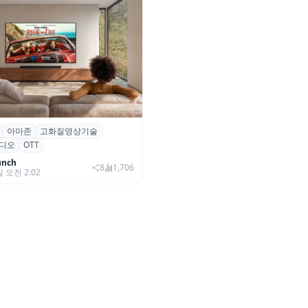
아마존
고화질영상기술
·아마존, 프라임 비디오에
디오
OTT
0+ 어드밴스드’ 적용
unch
8
1,706
일 오전 2:02