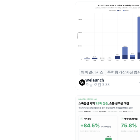
체이널리시스
폭력형가상자산범
체이널리시스 “가상자산 보유자
력 범죄 증가…상반기 탈취액 30
Welaunch
오늘 오전 3:33
러 돌파