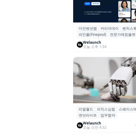
더인벤션랩
커리어데이
벤처스
더인벤션랩·커리어데이, 스타트
파인풀(Finepool)
전문가매칭플랫
가 매칭 플랫폼 ‘파인풀’ 출시
Welaunch
오늘 오후 1:34
리얼월드
피직스심랩
스페이스
리얼월드, 로봇테크 스타트업 3
엔닷라이트
업무협약
잡고 휴머노이드 표준 만든다
Welaunch
오늘 오전 4:32