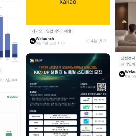
카카오
영업이익
매출
카카오, 2026년 2분기 매출 2조985억·영
업이익 2770억…역대 분기 최대
Welaunch
14
1,512
8월 6일 오전 1:29
삼성전자
삼성전자
프라임비
‘HDR1
죄
 대상 폭
Wela
8월 5
00만 달
12
949