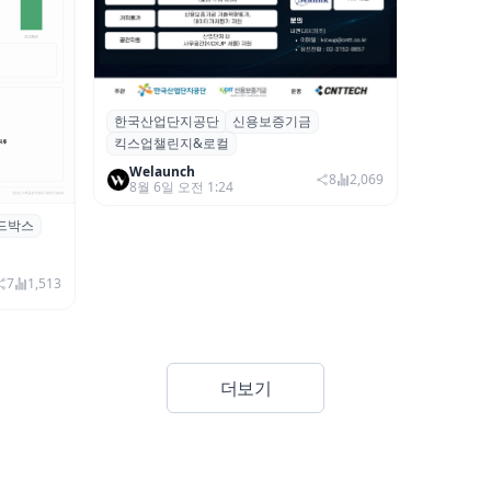
한국산업단지공단
신용보증기금
산단공·신보, 2026 ‘킥스업 챌린지&로컬’
킥스업챌린지&로컬
참여 스타트업 모집
Welaunch
8
2,069
8월 6일 오전 1:24
드박스
시 행사 비
7
1,513
더보기