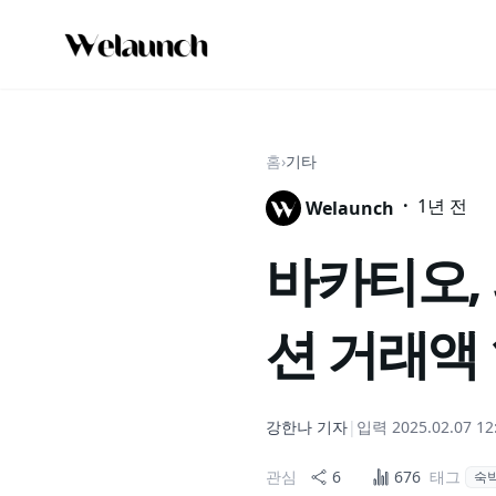
홈
›
기타
·
1년 전
Welaunch
바카티오,
션 거래액 
강한나
기자
|
입력
2025.02.07 12
관심
6
676
태그
숙