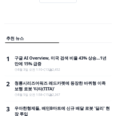
추천 뉴스
1
구글 AI Overview, 미국 검색 비율 43% 상승…1년
만에 15% 급증
8월 3일 오전 1:10
13
2,452
2
청룡시리즈어워즈 레드카펫에 등장한 바퀴형 이족
보행 로봇 ‘티타(TITA)’
8월 5일 오전 1:58
15
2,267
3
우아한형제들, 배민B마트에 신규 배달 로봇 '딜리' 현
장 투입