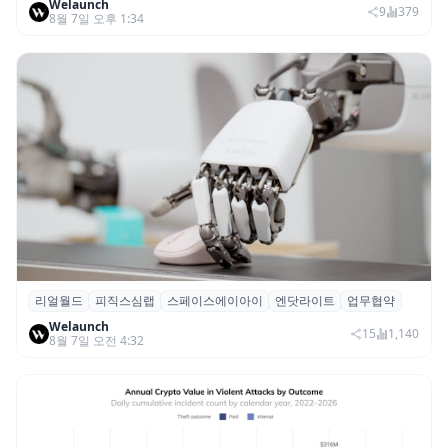
Welaunch
9
379
8월 7일 오후 1:34
리얼월드
피직스심랩
스페이스에이아이
엔닷라이트
업무협약
리얼월드, 로봇테크 스타트업 3곳과 손잡고
Welaunch
휴머노이드 표준 만든다
15
1,140
8월 7일 오전 4:32