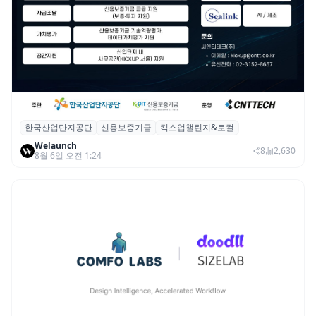
한국산업단지공단
신용보증기금
킥스업챌린지&로컬
산단공·신보, 2026 ‘킥스업 챌린지&로컬’ 참
Welaunch
여 스타트업 모집
8
2,630
8월 6일 오전 1:24