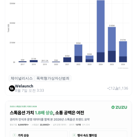
체이널리시스
폭력형가상자산범죄
체이널리시스 “가상자산 보유자 대상 폭력
Welaunch
범죄 증가…상반기 탈취액 3000만 달러 돌파
12
1,136
8월 7일 오전 3:33