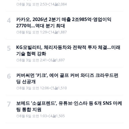
8월 3일 오전 2:53
14
2,084
4
카카오, 2026년 2분기 매출 2조985억·영업이익
2770억…역대 분기 최대
8월 6일 오전 1:29
14
1,887
5
KG모빌리티, 체리자동차와 전략적 투자 체결…미래
기술 협력 강화
8월 3일 오전 2:41
6
1,697
6
커버써먼 ‘키크’, 에어 골프 커버 와디즈 크라우드펀
딩 선공개
8월 3일 오전 12:06
5
1,510
7
보메드 ‘소셜프렌드’, 유튜브·인스타 등 6개 SNS 마케
팅 통합 지원
8월 6일 오전 1:03
4
1,505