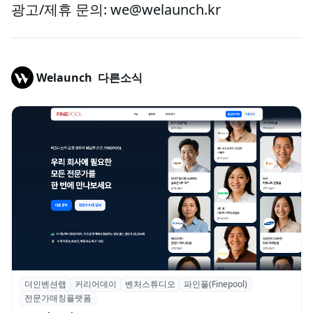
광고/제휴 문의: we@welaunch.kr
Welaunch
다른소식
더인벤션랩
커리어데이
벤처스튜디오
파인풀(Finepool)
더인벤션랩·커리어데이, 스타트업 전문가 매
전문가매칭플랫폼
칭 플랫폼 ‘파인풀’ 출시