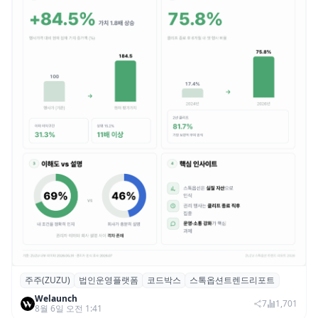
주주(ZUZU)
법인운영플랫폼
코드박스
스톡옵션트렌드리포트
스톡옵션 취소율 2년 만에 18.2%→31.3%…
Welaunch
권리 발생 즉시 행사 비중도 급증
7
1,701
8월 6일 오전 1:41