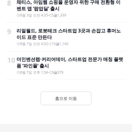
8
채티스, 아임웹 쇼핑몰 운영자 위한 구매 전환형 이
벤트 앱 ‘팝업딜’ 출시
8월 3일 오전 4:35
5
1,339
9
리얼월드, 로봇테크 스타트업 3곳과 손잡고 휴머노
이드 표준 만든다
8월 7일 오전 4:32
15
1,140
10
더인벤션랩·커리어데이, 스타트업 전문가 매칭 플랫
폼 ‘파인풀’ 출시
8월 7일 오후 1:34
9
379
홈으로 이동
Footer