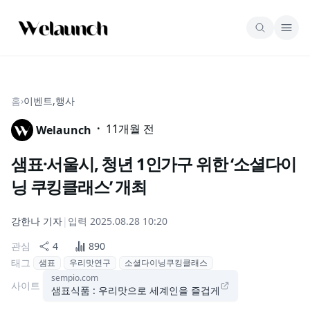
홈
›
이벤트,행사
·
11개월 전
Welaunch
샘표·서울시, 청년 1인가구 위한 ‘소셜다이
닝 쿠킹클래스’ 개최
강한나
기자
|
입력
2025.08.28 10:20
관심
4
890
태그
샘표
우리맛연구
소셜다이닝쿠킹클래스
sempio.com
사이트
샘표식품 : 우리맛으로 세계인을 즐겁게