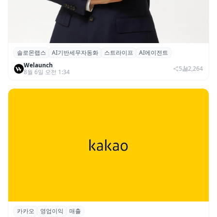
솔로몬랩스
AI기반세무자동화
스트라이프
AI에이전트
솔로몬랩스, 스트라이프 출신 이창헌 영입…
Welaunch
절세 전략 AI 에이전트 개발 본격화
5
2,264
8월 6일 오전 1:34
카카오
영업이익
매출
카카오, 2026년 2분기 매출 2조985억·영업