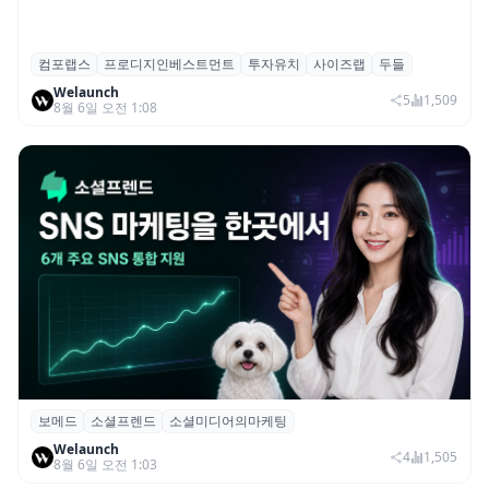
컴포랩스
프로디지인베스트먼트
투자유치
사이즈랩
두들
컴포랩스, 프로디지인베스트먼트로부터 시
Welaunch
드 투자 유치
5
1,509
8월 6일 오전 1:08
보메드
소셜프렌드
소셜미디어의마케팅
보메드 ‘소셜프렌드’, 유튜브·인스타 등 6개
Welaunch
SNS 마케팅 통합 지원
4
1,505
8월 6일 오전 1:03