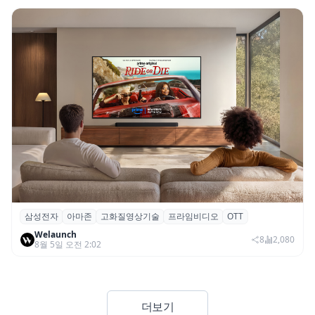
삼성전자
아마존
고화질영상기술
프라임비디오
OTT
삼성전자·아마존, 프라임 비디오에 ‘HDR10+
Welaunch
어드밴스드’ 적용
8
2,080
8월 5일 오전 2:02
더보기