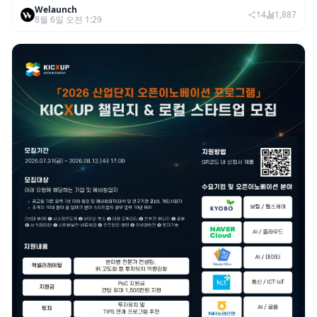
Welaunch
이익 2770억…역대 분기 최대
14
1,887
8월 6일 오전 1:29