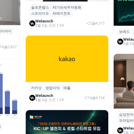
솔로몬랩스
AI기반세무자동화
솔로몬랩스, 스트라이프 출신 이창헌 영
스트라이프
AI에이전트
입…절세 전략 AI 에이전트 개발 본격화
Welaunch
5
4,515
8월 6일 오전 1:34
에이아이
곳과 손
보메드
보메드 ‘
개 SNS
Wela
8월 6
16
2,827
카카오
영업이익
매출
카카오, 2026년 2분기 매출 2조985억·영
업이익 2770억…역대 분기 최대
Welaunch
14
4,144
8월 6일 오전 1:29
삼성전자
삼성전자
프라임비
‘HDR1
죄
 대상 폭
Wela
8월 5
00만 달