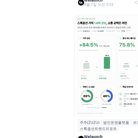
Welaunch
8월 7일 오전 3:33
러 돌파
주주(ZUZU)
법인운영플랫폼
코
스톡옵션 취소율 2년 만에
스톡옵션트렌드리포트
18.2%→31.3%…권리 발생 즉
중도 급증
Welaunch