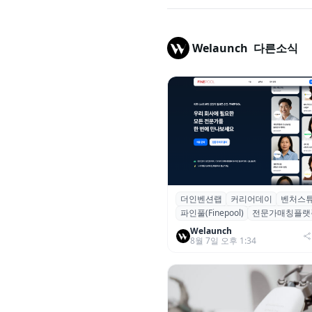
Welaunch
다른소식
더인벤션랩
커리어데이
벤처스
더인벤션랩·커리어데이, 스타트
파인풀(Finepool)
전문가매칭플랫
가 매칭 플랫폼 ‘파인풀’ 출시
Welaunch
8월 7일 오후 1:34