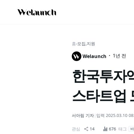
홈
›
모집,지원
·
1년 전
Welaunch
한국투자액
스타트업 
서아림
기자
|
입력
2025.03.10 08
관심
14
676
태그
바