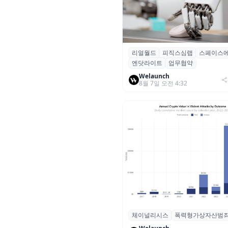
리얼월드
피직스심랩
스페이스
리얼월드, 로봇테크 스타트업 3
엔닷라이트
업무협약
잡고 휴머노이드 표준 만든다
Welaunch
8월 7일 오전 4:32
체이널리시스
폭력형가상자산범
체이널리시스 “가상자산 보유자
력 범죄 증가…상반기 탈취액 30