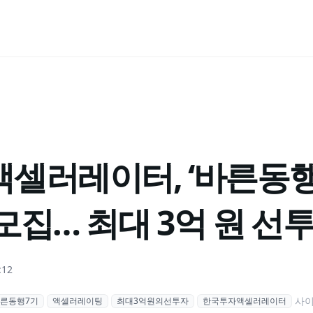
셀러레이터, ‘바른동행 
모집… 최대 3억 원 선
:12
사
른동행7기
액셀러레이팅
최대3억원의선투자
한국투자액셀러레이터