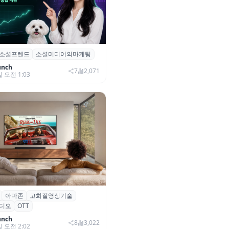
소셜프렌드
소셜미디어의마케팅
소셜프렌드’, 유튜브·인스타 등 6
 마케팅 통합 지원
unch
7
2,071
일 오전 1:03
아마존
고화질영상기술
·아마존, 프라임 비디오에
디오
OTT
0+ 어드밴스드’ 적용
unch
8
3,022
일 오전 2:02