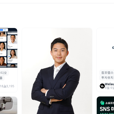
컴포랩스
컴포랩스
튜디오
업 전문
투자유치
시드 투
폼
Wela
18
3,195
8월 6