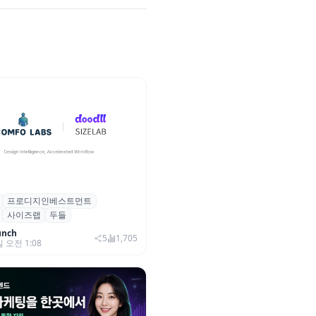
프로디지인베스트먼트
, 프로디지인베스트먼트로부터
사이즈랩
두들
자 유치
unch
5
1,705
일 오전 1:08