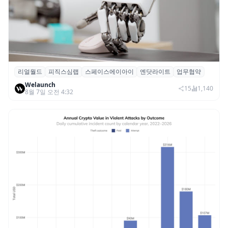
리얼월드
피직스심랩
스페이스에이아이
엔닷라이트
업무협약
리얼월드, 로봇테크 스타트업 3곳과 손잡고
Welaunch
휴머노이드 표준 만든다
15
1,140
8월 7일 오전 4:32