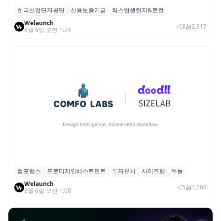
한국산업단지공단
신용보증기금
킥스업챌린지&로컬
산단공·신보, 2026 ‘킥스업 챌린지&로컬’ 참
Welaunch
여 스타트업 모집
8
2,817
8월 6일 오전 1:24
컴포랩스
프로디지인베스트먼트
투자유치
사이즈랩
두들
컴포랩스, 프로디지인베스트먼트로부터 시
Welaunch
드 투자 유치
5
1,509
8월 6일 오전 1:08