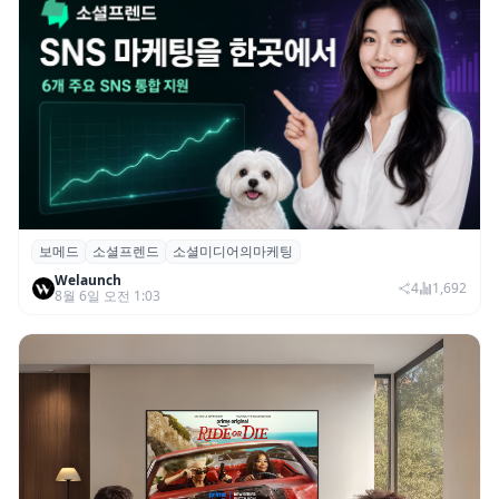
보메드
소셜프렌드
소셜미디어의마케팅
보메드 ‘소셜프렌드’, 유튜브·인스타 등 6개
Welaunch
SNS 마케팅 통합 지원
4
1,692
8월 6일 오전 1:03