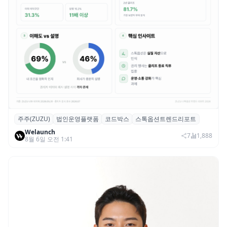
주주(ZUZU)
법인운영플랫폼
코드박스
스톡옵션트렌드리포트
스톡옵션 취소율 2년 만에 18.2%→31.3%…
Welaunch
권리 발생 즉시 행사 비중도 급증
7
1,888
8월 6일 오전 1:41