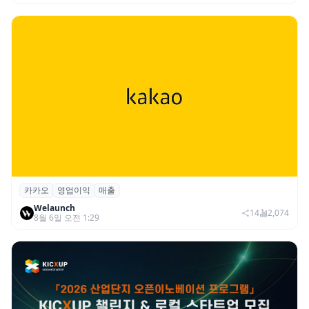
카카오
영업이익
매출
카카오, 2026년 2분기 매출 2조985억·영업
Welaunch
이익 2770억…역대 분기 최대
14
2,074
8월 6일 오전 1:29