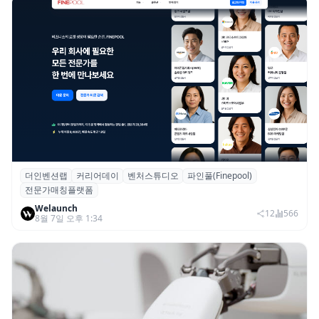
더인벤션랩
커리어데이
벤처스튜디오
파인풀(Finepool)
더인벤션랩·커리어데이, 스타트업 전문가 매
전문가매칭플랫폼
칭 플랫폼 ‘파인풀’ 출시
Welaunch
12
566
8월 7일 오후 1:34