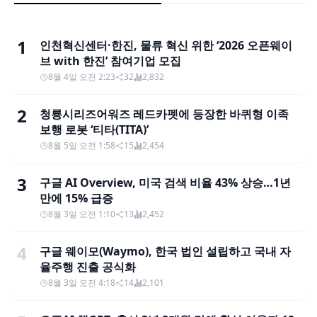
1
인천혁신센터·한진, 물류 혁신 위한 ‘2026 오픈웨이
브 with 한진’ 참여기업 모집
8월 4일 오전 2:23
32
2,832
2
청룡시리즈어워즈 레드카펫에 등장한 바퀴형 이족
보행 로봇 ‘티타(TITA)’
8월 5일 오전 1:58
15
2,454
3
구글 AI Overview, 미국 검색 비율 43% 상승…1년
만에 15% 급증
8월 3일 오전 1:10
13
2,452
4
구글 웨이모(Waymo), 한국 법인 설립하고 국내 자
율주행 진출 공식화
8월 3일 오전 4:18
14
2,101