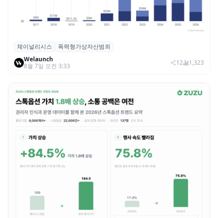
체이널리시스
폭력형가상자산범죄
체이널리시스 “가상자산 보유자 대상 폭력
Welaunch
범죄 증가…상반기 탈취액 3000만 달러 돌파
12
1,323
8월 7일 오전 3:33