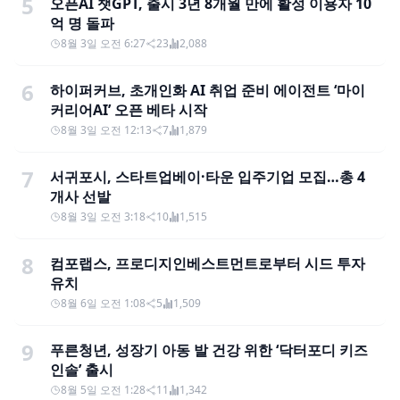
5
오픈AI 챗GPT, 출시 3년 8개월 만에 활성 이용자 10
억 명 돌파
8월 3일 오전 6:27
23
2,088
6
하이퍼커브, 초개인화 AI 취업 준비 에이전트 ‘마이
커리어AI’ 오픈 베타 시작
8월 3일 오전 12:13
7
1,879
7
서귀포시, 스타트업베이·타운 입주기업 모집…총 4
개사 선발
8월 3일 오전 3:18
10
1,515
8
컴포랩스, 프로디지인베스트먼트로부터 시드 투자
유치
8월 6일 오전 1:08
5
1,509
9
푸른청년, 성장기 아동 발 건강 위한 ‘닥터포디 키즈
인솔’ 출시
8월 5일 오전 1:28
11
1,342