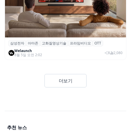
삼성전자
아마존
고화질영상기술
프라임비디오
OTT
삼성전자·아마존, 프라임 비디오에 ‘HDR10+
Welaunch
어드밴스드’ 적용
8
2,080
8월 5일 오전 2:02
더보기
추천 뉴스