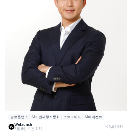
솔로몬랩스
AI기반세무자동화
스트라이프
AI에이전트
솔로몬랩스, 스트라이프 출신 이창헌 영입…
Welaunch
절세 전략 AI 에이전트 개발 본격화
5
2,639
8월 6일 오전 1:34