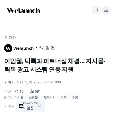
홈
›
기타
·
5개월 전
Welaunch
아임웹, 틱톡과 파트너십 체결… 자사몰-
틱톡 광고 시스템 연동 지원
서아림
기자
|
입력
2026.03.16 10:06
관심
16
691
태그
아임웹
쇼핑몰
홈페이지
틱톡
숏폼
imweb.me
사이트
아임웹