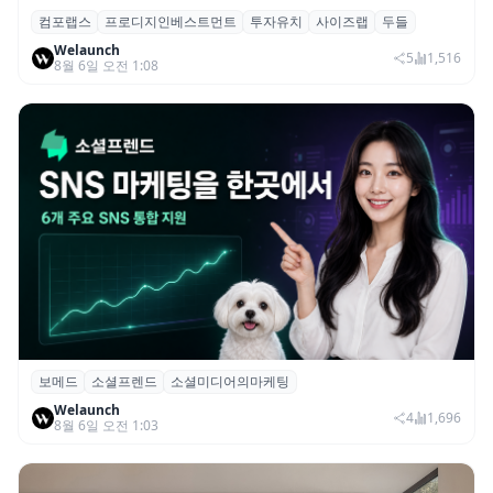
컴포랩스
프로디지인베스트먼트
투자유치
사이즈랩
두들
컴포랩스, 프로디지인베스트먼트로부터 시
Welaunch
드 투자 유치
5
1,516
8월 6일 오전 1:08
보메드
소셜프렌드
소셜미디어의마케팅
보메드 ‘소셜프렌드’, 유튜브·인스타 등 6개
Welaunch
SNS 마케팅 통합 지원
4
1,696
8월 6일 오전 1:03