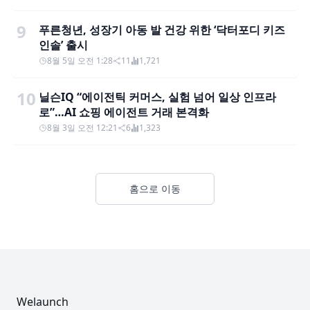
9
푸른청년, 성장기 아동 발 건강 위한 ‘닥터포디 키즈
인솔’ 출시
8월 5일 오전 1:28
11
1,721
10
닐슨IQ “에이전틱 커머스, 실험 넘어 일상 인프라
로”…AI 쇼핑 에이전트 거래 본격화
8월 3일 오전 12:21
6
1,323
홈으로 이동
Footer
Welaunch