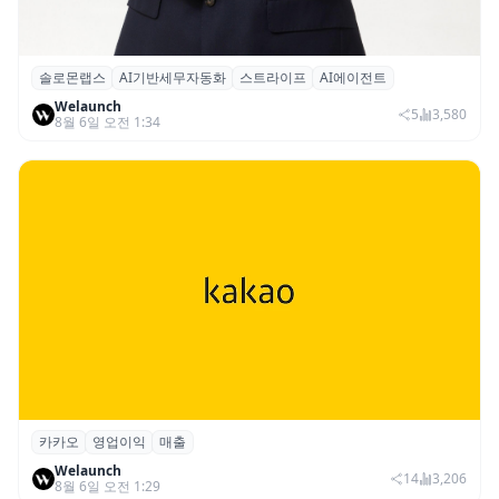
솔로몬랩스
AI기반세무자동화
스트라이프
AI에이전트
솔로몬랩스, 스트라이프 출신 이창헌 영입…
Welaunch
절세 전략 AI 에이전트 개발 본격화
5
3,580
8월 6일 오전 1:34
카카오
영업이익
매출
카카오, 2026년 2분기 매출 2조985억·영업
Welaunch
이익 2770억…역대 분기 최대
14
3,206
8월 6일 오전 1:29