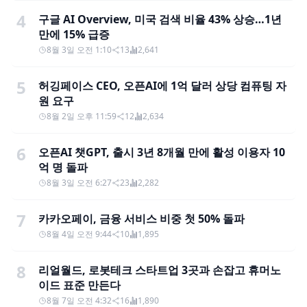
4
구글 AI Overview, 미국 검색 비율 43% 상승…1년
만에 15% 급증
8월 3일 오전 1:10
13
2,641
5
허깅페이스 CEO, 오픈AI에 1억 달러 상당 컴퓨팅 자
원 요구
8월 2일 오후 11:59
12
2,634
6
오픈AI 챗GPT, 출시 3년 8개월 만에 활성 이용자 10
억 명 돌파
8월 3일 오전 6:27
23
2,282
7
카카오페이, 금융 서비스 비중 첫 50% 돌파
8월 4일 오전 9:44
10
1,895
8
리얼월드, 로봇테크 스타트업 3곳과 손잡고 휴머노
이드 표준 만든다
8월 7일 오전 4:32
16
1,890