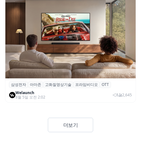
삼성전자
아마존
고화질영상기술
프라임비디오
OTT
삼성전자·아마존, 프라임 비디오에 ‘HDR10+
Welaunch
어드밴스드’ 적용
8
2,645
8월 5일 오전 2:02
더보기