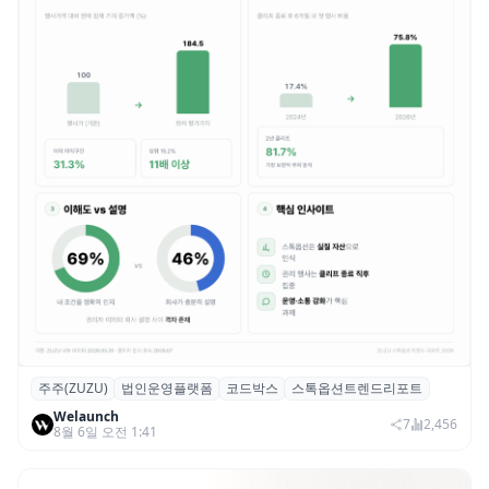
주주(ZUZU)
법인운영플랫폼
코드박스
스톡옵션트렌드리포트
스톡옵션 취소율 2년 만에 18.2%→31.3%…
Welaunch
권리 발생 즉시 행사 비중도 급증
7
2,456
8월 6일 오전 1:41