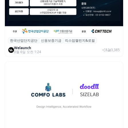
한국산업단지공단
신용보증기금
킥스업챌린지&로컬
산단공·신보, 2026 ‘킥스업 챌린지&로컬’ 참
Welaunch
여 스타트업 모집
8
3,385
8월 6일 오전 1:24