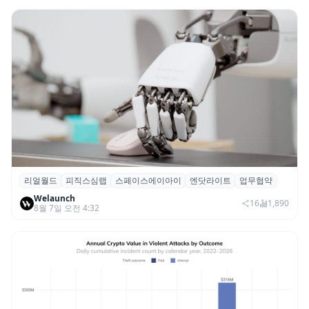
리얼월드
피직스심랩
스페이스에이아이
엔닷라이트
업무협약
리얼월드, 로봇테크 스타트업 3곳과 손잡고
Welaunch
휴머노이드 표준 만든다
16
1,890
8월 7일 오전 4:32