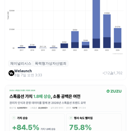
체이널리시스
폭력형가상자산범죄
체이널리시스 “가상자산 보유자 대상 폭력
Welaunch
범죄 증가…상반기 탈취액 3000만 달러 돌파
12
1,702
8월 7일 오전 3:33