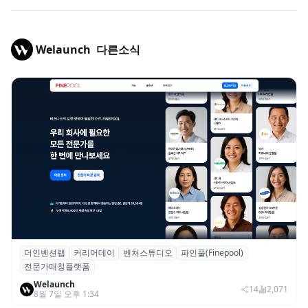
Welaunch
다른소식
더인벤션랩
커리어데이
벤처스튜디오
파인풀(Finepool)
더인벤션랩·커리어데이, 스타트업 전문가 매
전문가매칭플랫폼
칭 플랫폼 ‘파인풀’ 출시
Welaunch
14
2,071
8월 7일 오후 1:34