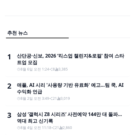
추천 뉴스
1
산단공·신보, 2026 ‘킥스업 챌린지&로컬’ 참여 스타
트업 모집
8월 6일 오전 1:24
8
3,385
2
애플, AI 시리 '사용량 기반 유료화' 예고…팀 쿡, AI
수익화 언급
8월 2일 오전 3:49
21
3,019
3
삼성 ‘갤럭시 Z8 시리즈’ 사전예약 144만 대 돌파…
역대 최고 신기록
8월 4일 오전 11:18
21
2,860