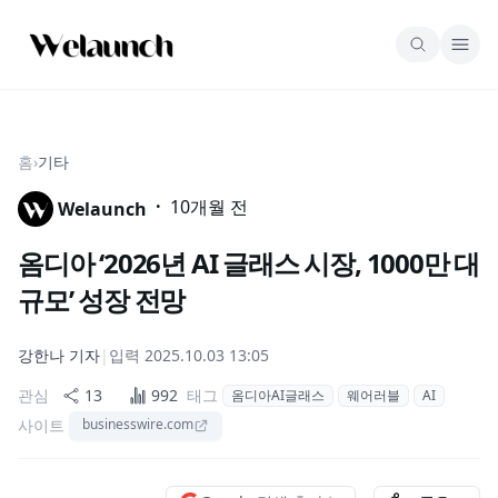
홈
›
기타
·
10개월 전
Welaunch
옴디아 ‘2026년 AI 글래스 시장, 1000만 대
규모’ 성장 전망
강한나
기자
|
입력
2025.10.03 13:05
관심
13
992
태그
옴디아AI글래스
웨어러블
AI
사이트
businesswire.com