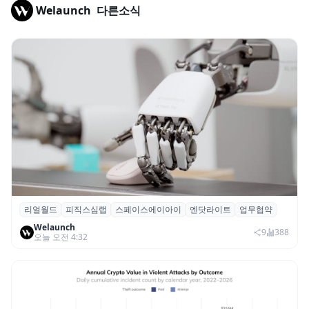
Welaunch
다른소식
리얼월드
피직스심랩
스페이스에이아이
엔닷라이트
업무협약
리얼월드, 로봇테크 스타트업 3곳과 손잡고
Welaunch
휴머노이드 표준 만든다
9
388
오늘 오전 4:32