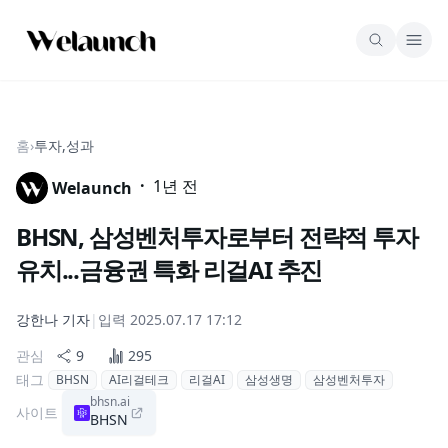
홈
›
투자,성과
·
1년 전
Welaunch
BHSN, 삼성벤처투자로부터 전략적 투자
유치...금융권 특화 리걸AI 추진
강한나
기자
|
입력
2025.07.17 17:12
관심
9
295
태그
BHSN
AI리걸테크
리걸AI
삼성생명
삼성벤처투자
bhsn.ai
사이트
BHSN