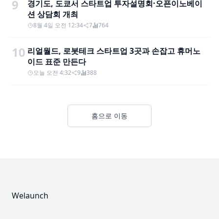
9
경기도, 도쿄서 스타트업 투자설명회·오픈이노베이
션 상담회 개최
8월 4일 오전 12:34
7
764
10
리얼월드, 로봇테크 스타트업 3곳과 손잡고 휴머노
이드 표준 만든다
오늘 오전 4:32
9
388
홈으로 이동
Footer
Welaunch