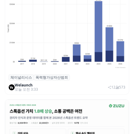
체이널리시스
폭력형가상자산범죄
체이널리시스 “가상자산 보유자 대상 폭력
Welaunch
범죄 증가…상반기 탈취액 3000만 달러 돌파
12
573
오늘 오전 3:33