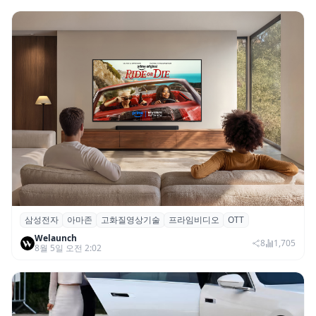
삼성전자
아마존
고화질영상기술
프라임비디오
OTT
삼성전자·아마존, 프라임 비디오에 ‘HDR10+
Welaunch
어드밴스드’ 적용
8
1,705
8월 5일 오전 2:02