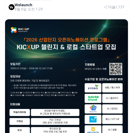
Welaunch
이익 2770억…역대 분기 최대
10
1,137
8월 6일 오전 1:29