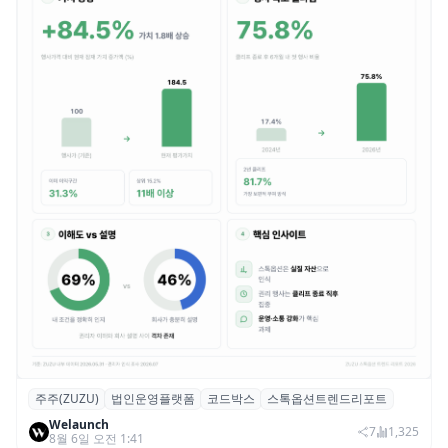
주주(ZUZU)
법인운영플랫폼
코드박스
스톡옵션트렌드리포트
스톡옵션 취소율 2년 만에 18.2%→31.3%…
Welaunch
권리 발생 즉시 행사 비중도 급증
7
1,325
8월 6일 오전 1:41