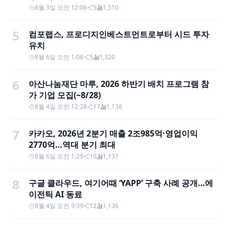
8월 3일 오전 12:06
5
1,510
5
컴포랩스, 프로디지인베스트먼트로부터 시드 투자
유치
8월 6일 오전 1:08
5
1,320
6
아산나눔재단 마루, 2026 하반기 배치 프로그램 참
가 기업 모집(~8/28)
8월 4일 오전 12:28
17
1,138
7
카카오, 2026년 2분기 매출 2조985억·영업이익
2770억…역대 분기 최대
8월 6일 오전 1:29
10
1,137
8
구글 클라우드, 여기어때 ‘YAPP’ 구축 사례 공개…에
이전틱 AI 동료
8월 4일 오전 9:39
12
1,136