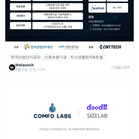
한국산업단지공단
신용보증기금
킥스업챌린지&로컬
산단공·신보, 2026 ‘킥스업 챌린지&로컬’ 참
Welaunch
여 스타트업 모집
8
2,068
8월 6일 오전 1:24