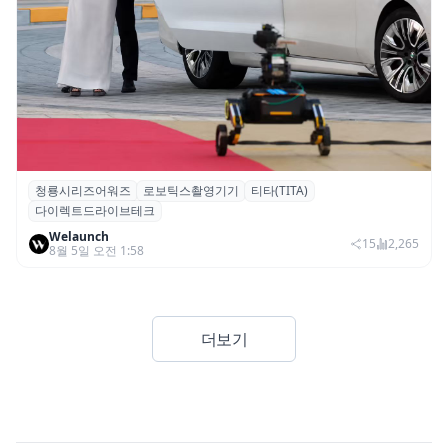
청룡시리즈어워즈
로보틱스촬영기기
티타(TITA)
청룡시리즈어워즈 레드카펫에 등장한 바퀴
다이렉트드라이브테크
형 이족 보행 로봇 ‘티타(TITA)’
Welaunch
15
2,265
8월 5일 오전 1:58
더보기