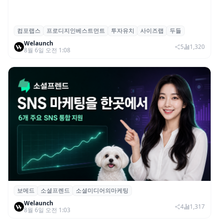
컴포랩스
프로디지인베스트먼트
투자유치
사이즈랩
두들
컴포랩스, 프로디지인베스트먼트로부터 시
Welaunch
드 투자 유치
5
1,320
8월 6일 오전 1:08
보메드
소셜프렌드
소셜미디어의마케팅
보메드 ‘소셜프렌드’, 유튜브·인스타 등 6개
Welaunch
SNS 마케팅 통합 지원
4
1,317
8월 6일 오전 1:03