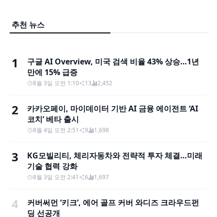
추천 뉴스
1
구글 AI Overview, 미국 검색 비율 43% 상승…1년
만에 15% 급증
8월 3일 오전 1:10
13
2,452
2
카카오페이, 마이데이터 기반 AI 금융 에이전트 ‘AI
코치’ 베타 출시
8월 4일 오전 2:51
9
1,698
3
KG모빌리티, 체리자동차와 전략적 투자 체결…미래
기술 협력 강화
8월 3일 오전 2:41
6
1,697
4
커버써먼 ‘키크’, 에어 골프 커버 와디즈 크라우드펀
딩 선공개