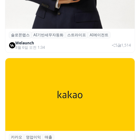
솔로몬랩스
AI기반세무자동화
스트라이프
AI에이전트
솔로몬랩스, 스트라이프 출신 이창헌 영입…
Welaunch
절세 전략 AI 에이전트 개발 본격화
5
1,514
8월 6일 오전 1:34
카카오
영업이익
매출
카카오, 2026년 2분기 매출 2조985억·영업