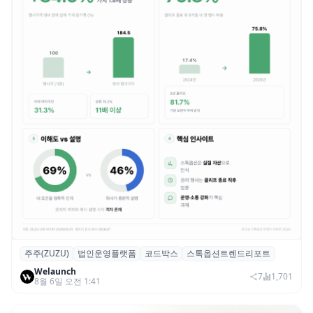
주주(ZUZU)
법인운영플랫폼
코드박스
스톡옵션트렌드리포트
스톡옵션 취소율 2년 만에 18.2%→31.3%…
Welaunch
권리 발생 즉시 행사 비중도 급증
7
1,701
8월 6일 오전 1:41