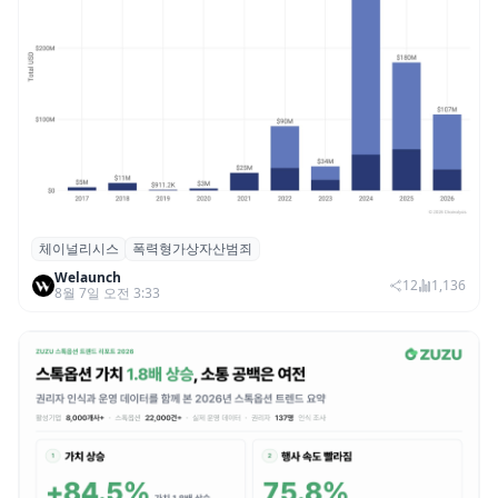
체이널리시스
폭력형가상자산범죄
체이널리시스 “가상자산 보유자 대상 폭력
Welaunch
범죄 증가…상반기 탈취액 3000만 달러 돌파
12
1,136
8월 7일 오전 3:33