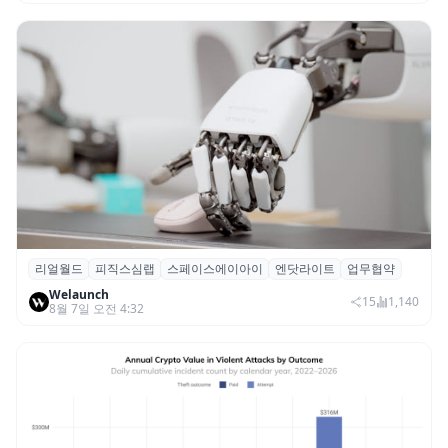
리얼월드
피직스심랩
스페이스에이아이
엔닷라이트
업무협약
리얼월드, 로봇테크 스타트업 3곳과 손잡고
Welaunch
휴머노이드 표준 만든다
15
1,140
8월 7일 오전 4:32