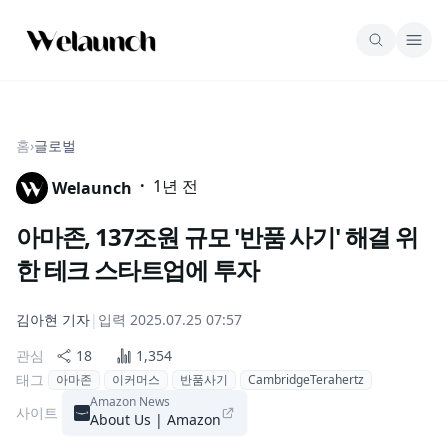
홈
›
글로벌
·
1년 전
Welaunch
아마존, 137조원 규모 '반품 사기' 해결 위
한 테크 스타트업에 투자
김아현
기자
|
입력
2025.07.25 07:57
관심
18
1,354
태그
아마존
이커머스
반품사기
CambridgeTerahertz
Amazon News
사이트
About Us | Amazon