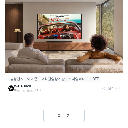
삼성전자
아마존
고화질영상기술
프라임비디오
OTT
삼성전자·아마존, 프라임 비디오에 ‘HDR10+
Welaunch
어드밴스드’ 적용
8
2,080
8월 5일 오전 2:02
더보기