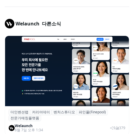
Welaunch
다른소식
더인벤션랩
커리어데이
벤처스튜디오
파인풀(Finepool)
더인벤션랩·커리어데이, 스타트업 전문가 매
전문가매칭플랫폼
칭 플랫폼 ‘파인풀’ 출시
Welaunch
9
379
8월 7일 오후 1:34