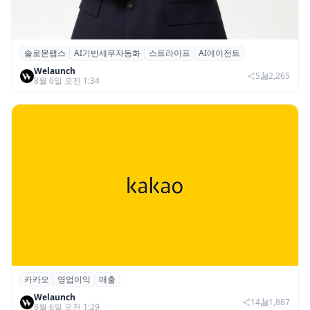
솔로몬랩스
AI기반세무자동화
스트라이프
AI에이전트
솔로몬랩스, 스트라이프 출신 이창헌 영입…
Welaunch
절세 전략 AI 에이전트 개발 본격화
5
2,265
8월 6일 오전 1:34
카카오
영업이익
매출
카카오, 2026년 2분기 매출 2조985억·영업
Welaunch
이익 2770억…역대 분기 최대
14
1,887
8월 6일 오전 1:29