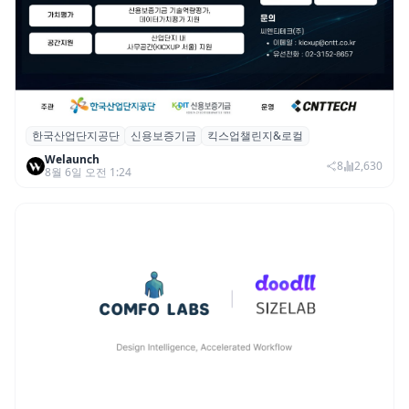
한국산업단지공단
신용보증기금
킥스업챌린지&로컬
산단공·신보, 2026 ‘킥스업 챌린지&로컬’ 참
Welaunch
여 스타트업 모집
8
2,630
8월 6일 오전 1:24