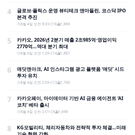
4
글로브∙플릭스 운영 뷰티테크 앤마들린, 코스닥 IPO
본격 추진
8월 4일 오전 9:33
16
1,889
5
카카오, 2026년 2분기 매출 2조985억·영업이익
2770억…역대 분기 최대
8월 6일 오전 1:29
14
1,887
6
애딧앤아크, AI 인스타그램 광고 플랫폼 ‘애딧’ 시드
투자 유치
8월 4일 오전 2:59
13
1,700
7
카카오페이, 마이데이터 기반 AI 금융 에이전트 ‘AI
코치’ 베타 출시
8월 4일 오전 2:51
9
1,698
8
KG모빌리티, 체리자동차와 전략적 투자 체결…미래
기술 협력 강화