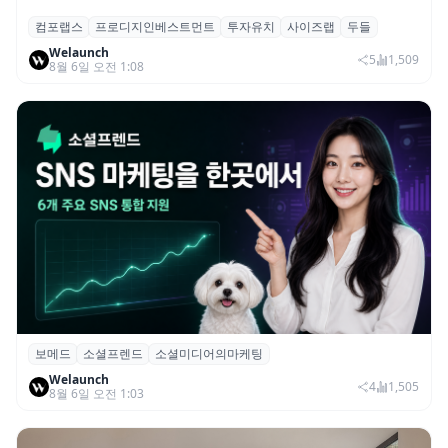
컴포랩스
프로디지인베스트먼트
투자유치
사이즈랩
두들
컴포랩스, 프로디지인베스트먼트로부터 시
Welaunch
드 투자 유치
5
1,509
8월 6일 오전 1:08
보메드
소셜프렌드
소셜미디어의마케팅
보메드 ‘소셜프렌드’, 유튜브·인스타 등 6개
Welaunch
SNS 마케팅 통합 지원
4
1,505
8월 6일 오전 1:03