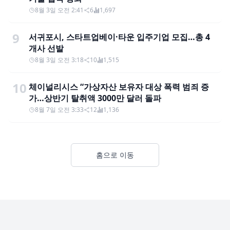
8월 3일 오전 2:41
6
1,697
9
서귀포시, 스타트업베이·타운 입주기업 모집…총 4
개사 선발
8월 3일 오전 3:18
10
1,515
10
체이널리시스 “가상자산 보유자 대상 폭력 범죄 증
가…상반기 탈취액 3000만 달러 돌파
8월 7일 오전 3:33
12
1,136
홈으로 이동
Footer