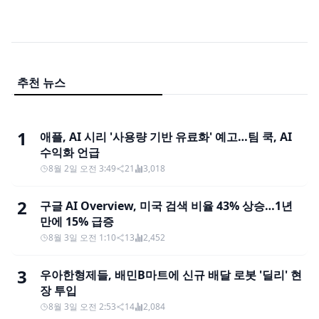
추천 뉴스
1
애플, AI 시리 '사용량 기반 유료화' 예고…팀 쿡, AI
수익화 언급
8월 2일 오전 3:49
21
3,018
2
구글 AI Overview, 미국 검색 비율 43% 상승…1년
만에 15% 급증
8월 3일 오전 1:10
13
2,452
3
우아한형제들, 배민B마트에 신규 배달 로봇 '딜리' 현
장 투입
8월 3일 오전 2:53
14
2,084