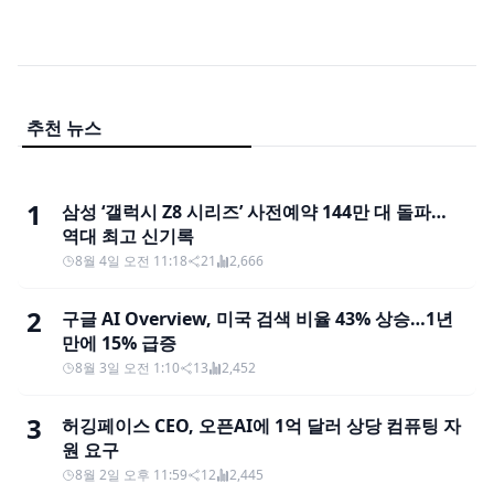
추천 뉴스
1
삼성 ‘갤럭시 Z8 시리즈’ 사전예약 144만 대 돌파…
역대 최고 신기록
8월 4일 오전 11:18
21
2,666
2
구글 AI Overview, 미국 검색 비율 43% 상승…1년
만에 15% 급증
8월 3일 오전 1:10
13
2,452
3
허깅페이스 CEO, 오픈AI에 1억 달러 상당 컴퓨팅 자
원 요구
8월 2일 오후 11:59
12
2,445