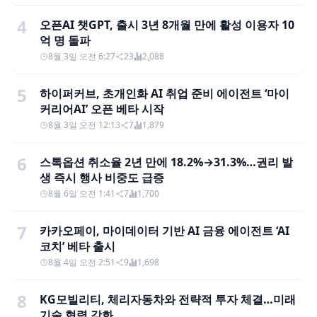
4
오픈AI 챗GPT, 출시 3년 8개월 만에 활성 이용자 10
억 명 돌파
8월 3일 오전 6:27
23
2,088
5
하이퍼커브, 초개인화 AI 취업 준비 에이전트 ‘마이
커리어AI’ 오픈 베타 시작
8월 3일 오전 12:13
7
1,879
6
스톡옵션 취소율 2년 만에 18.2%→31.3%…권리 발
생 즉시 행사 비중도 급증
8월 6일 오전 1:41
7
1,700
7
카카오페이, 마이데이터 기반 AI 금융 에이전트 ‘AI
코치’ 베타 출시
8월 4일 오전 2:51
9
1,698
8
KG모빌리티, 체리자동차와 전략적 투자 체결…미래
기술 협력 강화