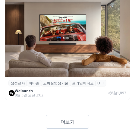
삼성전자
아마존
고화질영상기술
프라임비디오
OTT
삼성전자·아마존, 프라임 비디오에 ‘HDR10+
Welaunch
어드밴스드’ 적용
8
1,893
8월 5일 오전 2:02
더보기