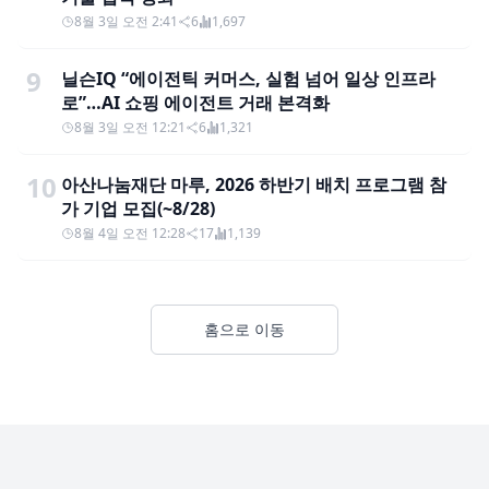
8월 3일 오전 2:41
6
1,697
9
닐슨IQ “에이전틱 커머스, 실험 넘어 일상 인프라
로”…AI 쇼핑 에이전트 거래 본격화
8월 3일 오전 12:21
6
1,321
10
아산나눔재단 마루, 2026 하반기 배치 프로그램 참
가 기업 모집(~8/28)
8월 4일 오전 12:28
17
1,139
홈으로 이동
Footer