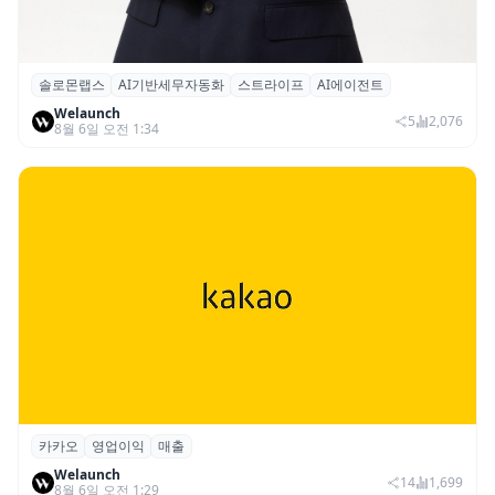
솔로몬랩스
AI기반세무자동화
스트라이프
AI에이전트
솔로몬랩스, 스트라이프 출신 이창헌 영입…
Welaunch
절세 전략 AI 에이전트 개발 본격화
5
2,076
8월 6일 오전 1:34
카카오
영업이익
매출
카카오, 2026년 2분기 매출 2조985억·영업
Welaunch
이익 2770억…역대 분기 최대
14
1,699
8월 6일 오전 1:29