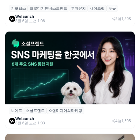
컴포랩스
프로디지인베스트먼트
투자유치
사이즈랩
두들
컴포랩스, 프로디지인베스트먼트로부터 시
Welaunch
드 투자 유치
5
1,508
8월 6일 오전 1:08
보메드
소셜프렌드
소셜미디어의마케팅
보메드 ‘소셜프렌드’, 유튜브·인스타 등 6개
Welaunch
SNS 마케팅 통합 지원
4
1,505
8월 6일 오전 1:03