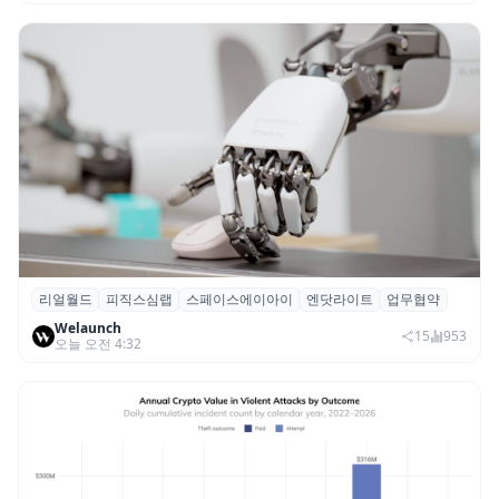
리얼월드
피직스심랩
스페이스에이아이
엔닷라이트
업무협약
리얼월드, 로봇테크 스타트업 3곳과 손잡고
Welaunch
휴머노이드 표준 만든다
15
953
오늘 오전 4:32