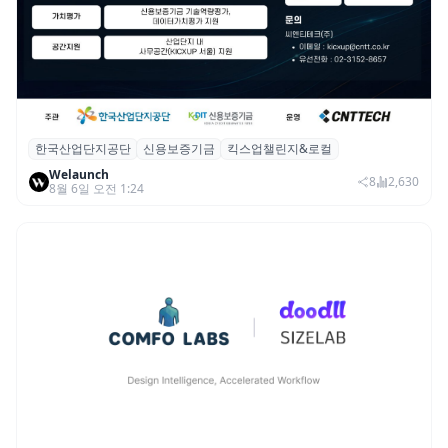
한국산업단지공단
신용보증기금
킥스업챌린지&로컬
산단공·신보, 2026 ‘킥스업 챌린지&로컬’ 참
Welaunch
여 스타트업 모집
8
2,630
8월 6일 오전 1:24