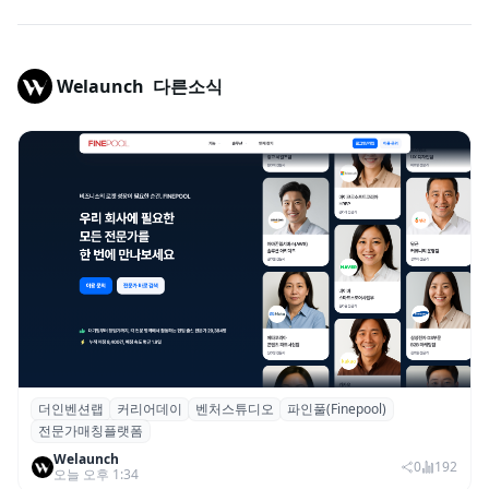
Welaunch
다른소식
더인벤션랩
커리어데이
벤처스튜디오
파인풀(Finepool)
더인벤션랩·커리어데이, 스타트업 전문가 매
전문가매칭플랫폼
칭 플랫폼 ‘파인풀’ 출시
Welaunch
0
192
오늘 오후 1:34