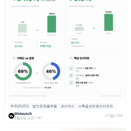
주주(ZUZU)
법인운영플랫폼
코드박스
스톡옵션트렌드리포트
스톡옵션 취소율 2년 만에 18.2%→31.3%…
Welaunch
권리 발생 즉시 행사 비중도 급증
7
1,700
8월 6일 오전 1:41