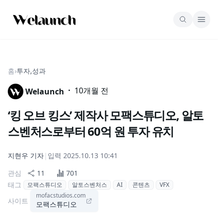
홈
›
투자,성과
·
10개월 전
Welaunch
‘킹 오브 킹스’ 제작사 모팩스튜디오, 알토
스벤처스로부터 60억 원 투자 유치
지현우
기자
|
입력
2025.10.13 10:41
관심
11
701
태그
모팩스튜디오
알토스벤처스
AI
콘텐츠
VFX
mofacstudios.com
사이트
모팩스튜디오