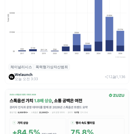
체이널리시스
폭력형가상자산범죄
체이널리시스 “가상자산 보유자 대상 폭력
Welaunch
범죄 증가…상반기 탈취액 3000만 달러 돌파
12
1,136
오늘 오전 3:33