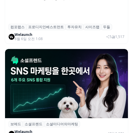
컴포랩스
프로디지인베스트먼트
투자유치
사이즈랩
두들
컴포랩스, 프로디지인베스트먼트로부터 시
Welaunch
드 투자 유치
5
1,517
8월 6일 오전 1:08
보메드
소셜프렌드
소셜미디어의마케팅
보메드 ‘소셜프렌드’, 유튜브·인스타 등 6개
Welaunch