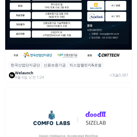
한국산업단지공단
신용보증기금
킥스업챌린지&로컬
산단공·신보, 2026 ‘킥스업 챌린지&로컬’ 참
Welaunch
여 스타트업 모집
8
3,387
8월 6일 오전 1:24