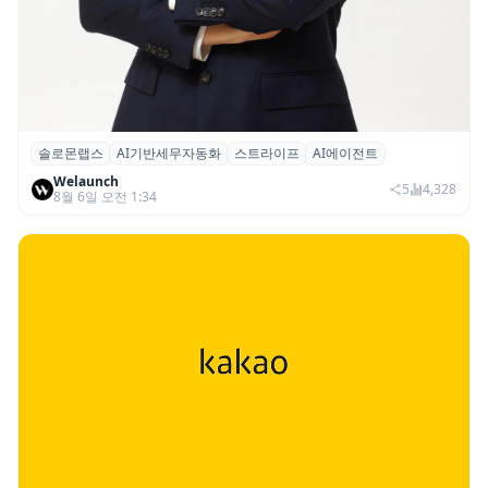
솔로몬랩스
AI기반세무자동화
스트라이프
AI에이전트
솔로몬랩스, 스트라이프 출신 이창헌 영입…
Welaunch
절세 전략 AI 에이전트 개발 본격화
5
4,328
8월 6일 오전 1:34