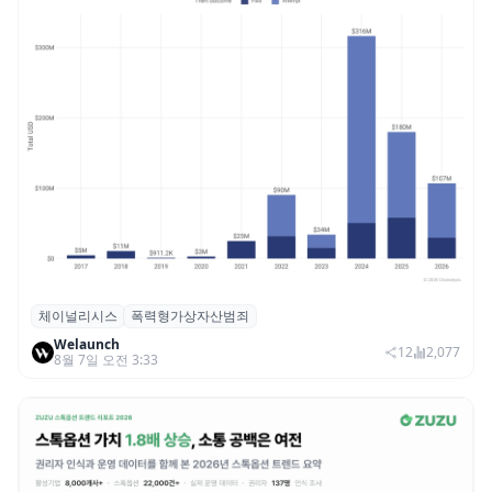
체이널리시스
폭력형가상자산범죄
체이널리시스 “가상자산 보유자 대상 폭력
Welaunch
범죄 증가…상반기 탈취액 3000만 달러 돌파
12
2,077
8월 7일 오전 3:33