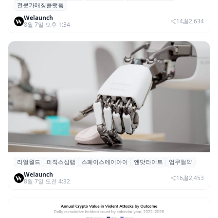
전문가매칭플랫폼
칭 플랫폼 ‘파인풀’ 출시
Welaunch
14
2,634
8월 7일 오후 1:34
리얼월드
피직스심랩
스페이스에이아이
엔닷라이트
업무협약
리얼월드, 로봇테크 스타트업 3곳과 손잡고
Welaunch
휴머노이드 표준 만든다
16
2,453
8월 7일 오전 4:32