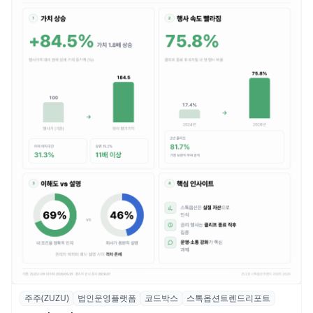
주주(ZUZU)
법인운영플랫폼
코드박스
스톡옵션트렌드리포트
스톡옵션 취소율 2년 만에 18.2%→31.3%…