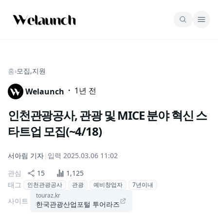
홈
›
모집,지원
·
1년 전
Welaunch
인천관광공사, 관광 및 MICE 분야 혁신 스
타트업 모집(~4/18)
서아림
기자
|
입력
2025.03.06 11:02
관심
15
1,125
태그
인천관광공사
관광
예비창업자
7년이내
touraz.kr
사이트
한국관광산업포털 투어라즈