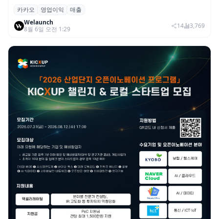
카카오
영업이익
매출
카카오, 2026년 2분기 매출 2조985억·영업
Welaunch
이익 2770억…역대 분기 최대
14
3,769
8월 6일 오전 1:29