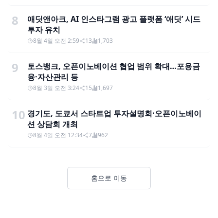
8
애딧앤아크, AI 인스타그램 광고 플랫폼 ‘애딧’ 시드
투자 유치
8월 4일 오전 2:59
13
1,703
9
토스뱅크, 오픈이노베이션 협업 범위 확대…포용금
융·자산관리 등
8월 3일 오전 3:24
15
1,697
10
경기도, 도쿄서 스타트업 투자설명회·오픈이노베이
션 상담회 개최
8월 4일 오전 12:34
7
962
홈으로 이동