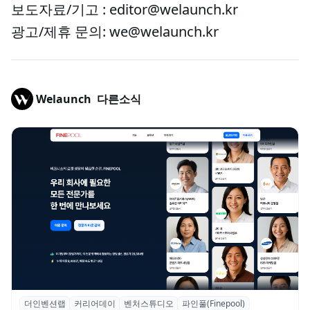
보도자료/기고 : editor@welaunch.kr
광고/제휴 문의: we@welaunch.kr
Welaunch
다른소식
더인벤션랩
커리어데이
벤처스튜디오
파인풀(Finepool)
더인벤션랩·커리어데이, 스타트업 전문가 매