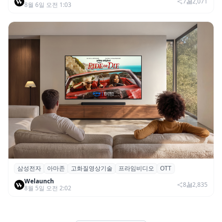
SNS 마케팅 통합 지원
7
2,071
8월 6일 오전 1:03
삼성전자
아마존
고화질영상기술
프라임비디오
OTT
삼성전자·아마존, 프라임 비디오에 ‘HDR10+
Welaunch
어드밴스드’ 적용
8
2,835
8월 5일 오전 2:02