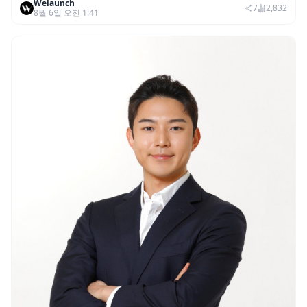
Welaunch
권리 발생 즉시 행사 비중도 급증
7
2,832
8월 6일 오전 1:41