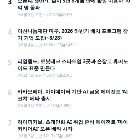
3
오픈AI 챗GPT, 출시 3년 8개월 만에 활성 이용자 10
억 명 돌파
8월 3일 오전 6:27
23
2,473
4
아산나눔재단 마루, 2026 하반기 배치 프로그램 참
가 기업 모집(~8/28)
8월 4일 오전 12:28
17
2,463
5
리얼월드, 로봇테크 스타트업 3곳과 손잡고 휴머노
이드 표준 만든다
8월 7일 오전 4:32
16
2,453
6
카카오페이, 마이데이터 기반 AI 금융 에이전트 ‘AI
코치’ 베타 출시
8월 4일 오전 2:51
9
1,891
7
하이퍼커브, 초개인화 AI 취업 준비 에이전트 ‘마이
커리어AI’ 오픈 베타 시작
8월 3일 오전 12:13
7
1,880