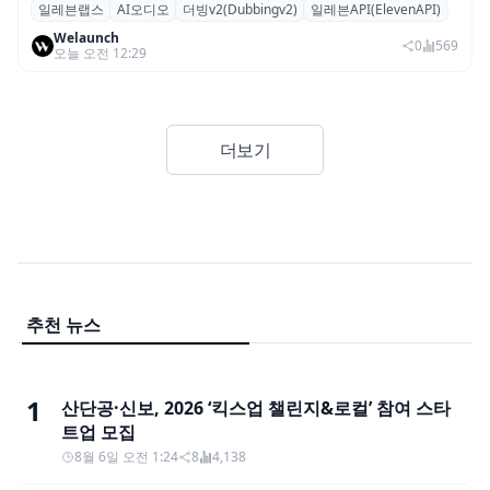
일레븐랩스
AI오디오
더빙v2(Dubbingv2)
일레븐API(ElevenAPI)
일레븐랩스, 감정·퍼포먼스 재현하는 ‘더빙
Welaunch
v2’ API 공개
0
569
오늘 오전 12:29
더보기
추천 뉴스
1
산단공·신보, 2026 ‘킥스업 챌린지&로컬’ 참여 스타
트업 모집
8월 6일 오전 1:24
8
4,138