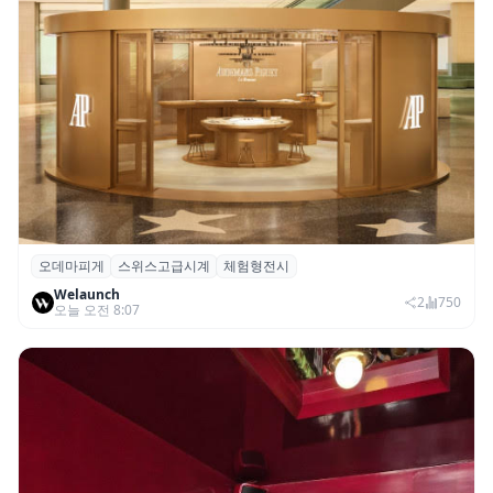
오데마피게
스위스고급시계
체험형전시
오데마 피게, 부산 신세계 센텀시티서 체험
Welaunch
형 전시 ‘시간을 빚다’ 개최
2
750
오늘 오전 8:07