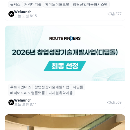
몰렉스
커넥터기술
휴머노이드로봇
첨단산업자동화시스템
몰렉스, 휴머노이드 로봇용 ‘MiniMix’ 하이
Welaunch
브리드 전원·신호 커넥터 공개
3
377
오늘 오전 8:15
루트파인더즈
창업성장기술개발사업
디딤돌
루트파인더즈, ‘2026 창업성장기술개발사업
배리어프리포털플랫폼
디지털취약계층
(디딤돌)’ 선정
Welaunch
6
569
오늘 오전 8:11