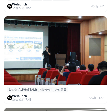
Welaunch
두’도 현지 미식계 진출
7
562
오늘 오전 7:55
알파팀(ALPHATEAM)
재난안전
반려동물
알파팀, ‘반려동물과 보호자를 위한 재난안전
Welaunch
세미나’ 개최
0
1,127
오늘 오전 7:48