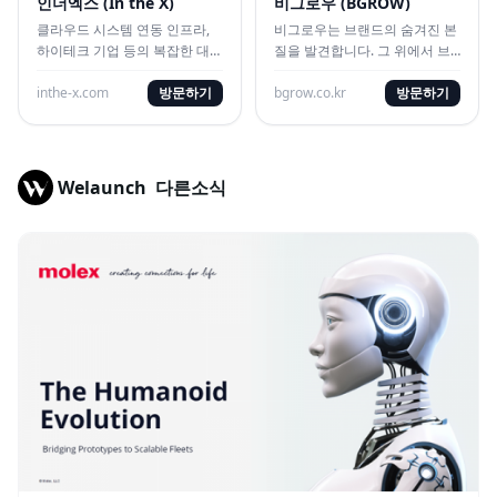
인더엑스 (In the X)
비그로우 (BGROW)
클라우드 시스템 연동 인프라,
비그로우는 브랜드의 숨겨진 본
하이테크 기업 등의 복잡한 대시
질을 발견합니다. 그 위에서 브
보드 및 전문 B2B 웹/앱 UX를
랜드는 하나의 흐름으로 성장합
직관적으로 풀어내는 대행사
inthe-x.com
방문하기
니다
bgrow.co.kr
방문하기
Welaunch
다른소식