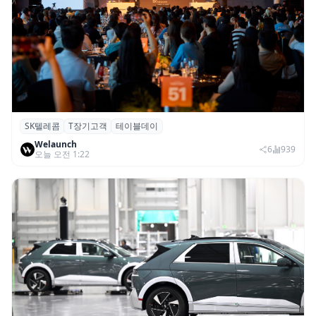
SK텔레콤
T장기고객
테이블데이
SK텔레콤, ‘T 장기고객 프로그램 테이블 데
Welaunch
이’ 서울 행사 성료
6
939
오늘 오전 1:22