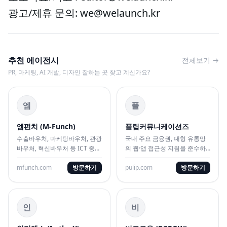
광고/제휴 문의: we@welaunch.kr
추천 에이전시
전체보기 →
PR, 마케팅, AI 개발, 디자인 잘하는 곳 찾고 계신가요?
엠
플
엠펀치 (M-Funch)
플립커뮤니케이션즈
수출바우처, 마케팅바우처, 관광
국내 주요 금융권, 대형 유통망
바우처, 혁신바우처 등 ICT 중심
의 웹·앱 접근성 지침을 준수하
전문 수행 기관입니다.
는 표준 UI/UX 및 웹 시스템 구
mfunch.com
방문하기
축 대행사
pulip.com
방문하기
인
비