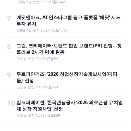
8월 6일 오전 1:03
7
2,445
7
애딧앤아크, AI 인스타그램 광고 플랫폼 ‘애딧’ 시드
투자 유치
8월 4일 오전 2:59
13
1,704
8
그립, 크리에이터·브랜드 협업 브랜드(PB) 진행...첫
콜라보 2시간 만에 완판
오늘 오전 12:40
7
941
9
루트파인더즈, ‘2026 창업성장기술개발사업(디딤
돌)’ 선정
오늘 오전 8:11
6
569
10
킵코퍼레이션, 한국관광공사 ‘2026 의료관광 유치업
체 성장 지원사업’ 선정
오늘 오전 12:18
3
389