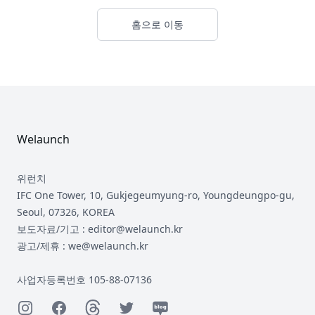
홈으로 이동
Footer
Welaunch
위런치
IFC One Tower, 10, Gukjegeumyung-ro, Youngdeungpo-gu,
Seoul, 07326, KOREA
보도자료/기고 : editor@welaunch.kr
광고/제휴 : we@welaunch.kr
사업자등록번호 105-88-07136
Instagram
Facebook
Threads
Twitter
Naver