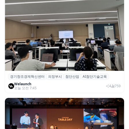
경기창조경제혁신센터
의정부시
첨단산업
AI첨단기술교육
경기혁신센터, 의정부시 ‘AI 첨단기술교육’
Welaunch
기초·심화과정 성료
4
759
오늘 오전 7:45