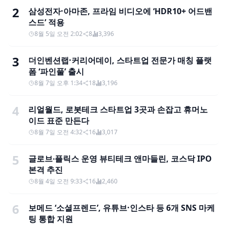
2
삼성전자·아마존, 프라임 비디오에 ‘HDR10+ 어드밴
스드’ 적용
8월 5일 오전 2:02
8
3,396
3
더인벤션랩·커리어데이, 스타트업 전문가 매칭 플랫
폼 ‘파인풀’ 출시
8월 7일 오후 1:34
18
3,196
4
리얼월드, 로봇테크 스타트업 3곳과 손잡고 휴머노
이드 표준 만든다
8월 7일 오전 4:32
16
3,017
5
글로브∙플릭스 운영 뷰티테크 앤마들린, 코스닥 IPO
본격 추진
8월 4일 오전 9:33
16
2,460
6
보메드 ‘소셜프렌드’, 유튜브·인스타 등 6개 SNS 마케
팅 통합 지원