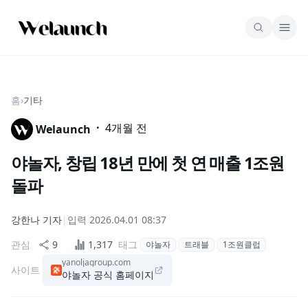
홈
›
기타
·
4개월 전
Welaunch
야놀자, 창립 18년 만에 첫 연 매출 1조원
돌파
강한나
기자
|
입력
2026.04.01 08:37
관심
9
1,317
태그
야놀자
트래블
1조원클럽
yanoljagroup.com
사이트
야놀자 공식 홈페이지