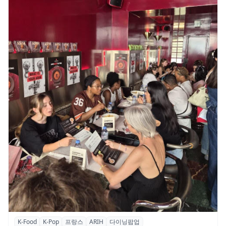
K-Food
K-Pop
프랑스
ARIH
다이닝팝업
파리의 K-Food 열기…ARIH 팝업 이어 ‘마담