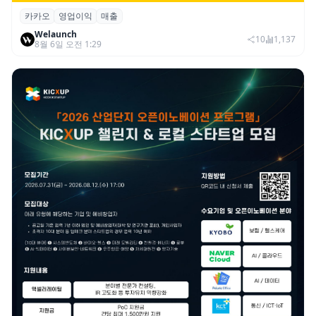
카카오
영업이익
매출
카카오, 2026년 2분기 매출 2조985억·영업
Welaunch
이익 2770억…역대 분기 최대
10
1,137
8월 6일 오전 1:29