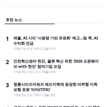
추천 뉴스
1
애플, AI 시리 '사용량 기반 유료화' 예고…팀 쿡, AI
수익화 언급
8월 2일 오전 3:49
21
3,018
2
인천혁신센터·한진, 물류 혁신 위한 ‘2026 오픈웨이
브 with 한진’ 참여기업 모집
8월 4일 오전 2:23
28
2,268
3
청룡시리즈어워즈 레드카펫에 등장한 바퀴형 이족
보행 로봇 ‘티타(TITA)’
8월 5일 오전 1:58
15
2,265