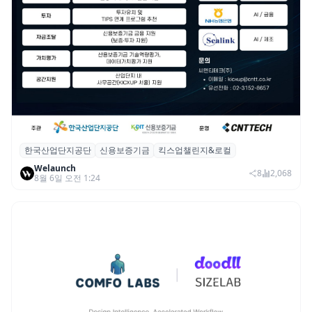
한국산업단지공단
신용보증기금
킥스업챌린지&로컬
산단공·신보, 2026 ‘킥스업 챌린지&로컬’ 참
Welaunch
여 스타트업 모집
8
2,068
8월 6일 오전 1:24