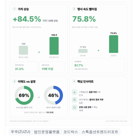
주주(ZUZU)
법인운영플랫폼
코드박스
스톡옵션트렌드리포트
스톡옵션 취소율 2년 만에 18.2%→31.3%…