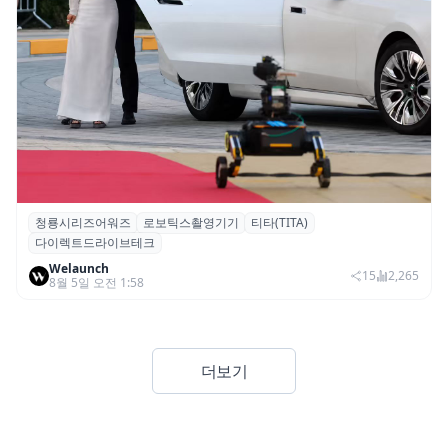
청룡시리즈어워즈
로보틱스촬영기기
티타(TITA)
청룡시리즈어워즈 레드카펫에 등장한 바퀴
다이렉트드라이브테크
형 이족 보행 로봇 ‘티타(TITA)’
Welaunch
15
2,265
8월 5일 오전 1:58
더보기