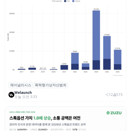
체이널리시스
폭력형가상자산범죄
체이널리시스 “가상자산 보유자 대상 폭력
Welaunch
범죄 증가…상반기 탈취액 3000만 달러 돌파
12
573
오늘 오전 3:33