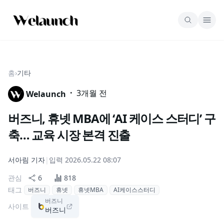
홈
›
기타
·
3개월 전
Welaunch
버즈니, 휴넷 MBA에 ‘AI 케이스 스터디’ 구
축… 교육 시장 본격 진출
서아림
기자
|
입력
2026.05.22 08:07
관심
6
818
태그
버즈니
휴넷
휴넷MBA
AI케이스스터디
버즈니
사이트
버즈니