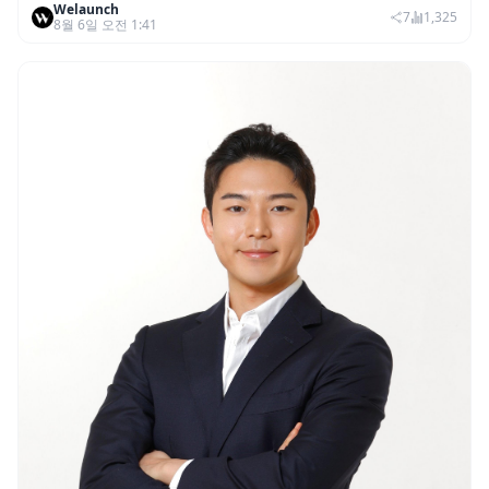
Welaunch
권리 발생 즉시 행사 비중도 급증
7
1,325
8월 6일 오전 1:41