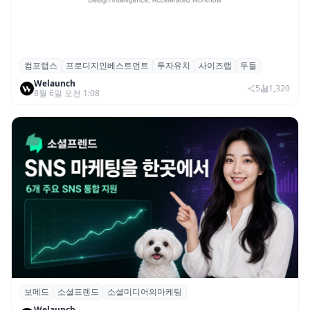
컴포랩스
프로디지인베스트먼트
투자유치
사이즈랩
두들
컴포랩스, 프로디지인베스트먼트로부터 시
Welaunch
드 투자 유치
5
1,320
8월 6일 오전 1:08
보메드
소셜프렌드
소셜미디어의마케팅
보메드 ‘소셜프렌드’, 유튜브·인스타 등 6개
Welaunch