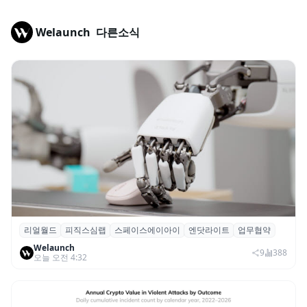
Welaunch
다른소식
리얼월드
피직스심랩
스페이스에이아이
엔닷라이트
업무협약
리얼월드, 로봇테크 스타트업 3곳과 손잡고
Welaunch
휴머노이드 표준 만든다
9
388
오늘 오전 4:32