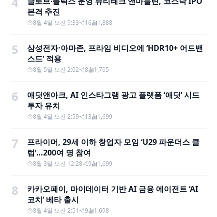
4
글로브∙플릭스 운영 뷰티테크 앤마들린, 코스닥 IPO
본격 추진
8월 4일 오전 9:33
16
1,888
5
삼성전자·아마존, 프라임 비디오에 ‘HDR10+ 어드밴
스드’ 적용
8월 5일 오전 2:02
8
1,705
6
애딧앤아크, AI 인스타그램 광고 플랫폼 ‘애딧’ 시드
투자 유치
8월 4일 오전 2:59
13
1,699
7
프라이머, 29세 이하 창업자 모임 ‘U29 파운더스 클
럽’…200여 명 참여
8월 3일 오전 12:28
9
1,699
8
카카오페이, 마이데이터 기반 AI 금융 에이전트 ‘AI
코치’ 베타 출시
8월 4일 오전 2:51
9
1,698