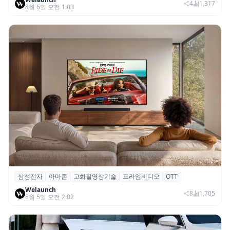
SNS 마케팅 통합 지원
4
1,317
8월 6일 오전 1:03
삼성전자
아마존
고화질영상기술
프라임비디오
OTT
삼성전자·아마존, 프라임 비디오에 ‘HDR10+
Welaunch
어드밴스드’ 적용
8
1,705
8월 5일 오전 2:02