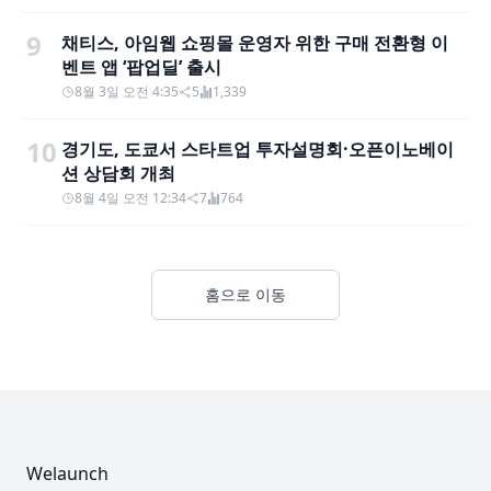
9
채티스, 아임웹 쇼핑몰 운영자 위한 구매 전환형 이
벤트 앱 ‘팝업딜’ 출시
8월 3일 오전 4:35
5
1,339
10
경기도, 도쿄서 스타트업 투자설명회·오픈이노베이
션 상담회 개최
8월 4일 오전 12:34
7
764
홈으로 이동
Footer
Welaunch