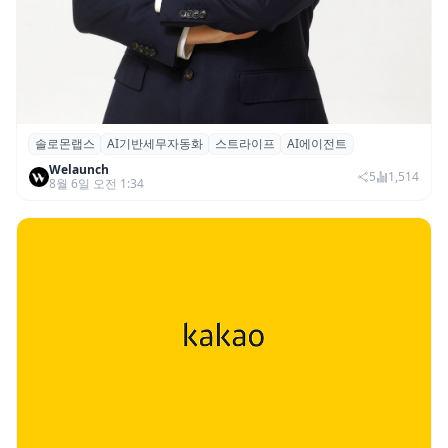
솔로몬랩스
AI기반세무자동화
스트라이프
AI에이전트
솔로몬랩스, 스트라이프 출신 이창헌 영입…
Welaunch
절세 전략 AI 에이전트 개발 본격화
5
1,514
8월 6일 오전 1:34