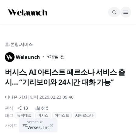
홈
›
론칭,서비스
·
5개월 전
Welaunch
버시스, AI 아티스트 페르소나 서비스 출
시… “기리보이와 24시간 대화 가능”
이나은
기자
|
입력
2026.02.23 09:40
관심
13
615
태그
뮤직테크
버시스
아티스트
AI페르소나
verses.kr
사이트
Verses, Inc