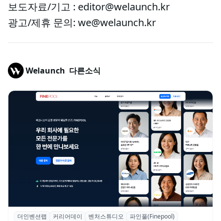
보도자료/기고 : editor@welaunch.kr
광고/제휴 문의: we@welaunch.kr
Welaunch
다른소식
더인벤션랩
커리어데이
벤처스튜디오
파인풀(Finepool)
더인벤션랩·커리어데이, 스타트업 전문가 매