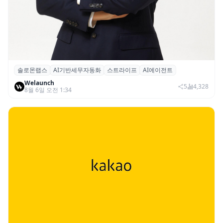
솔로몬랩스
AI기반세무자동화
스트라이프
AI에이전트
솔로몬랩스, 스트라이프 출신 이창헌 영입…
Welaunch
절세 전략 AI 에이전트 개발 본격화
5
4,328
8월 6일 오전 1:34