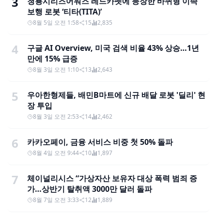
3
청룡시리즈어워즈 레드카펫에 등장한 바퀴형 이족
보행 로봇 ‘티타(TITA)’
8월 5일 오전 1:58
15
2,835
4
구글 AI Overview, 미국 검색 비율 43% 상승…1년
만에 15% 급증
8월 3일 오전 1:10
13
2,643
5
우아한형제들, 배민B마트에 신규 배달 로봇 '딜리' 현
장 투입
8월 3일 오전 2:53
14
2,462
6
카카오페이, 금융 서비스 비중 첫 50% 돌파
8월 4일 오전 9:44
10
1,897
7
체이널리시스 “가상자산 보유자 대상 폭력 범죄 증
가…상반기 탈취액 3000만 달러 돌파
8월 7일 오전 3:33
12
1,889