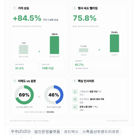
주주(ZUZU)
법인운영플랫폼
코드박스
스톡옵션트렌드리포트
스톡옵션 취소율 2년 만에 18.2%→31.3%…