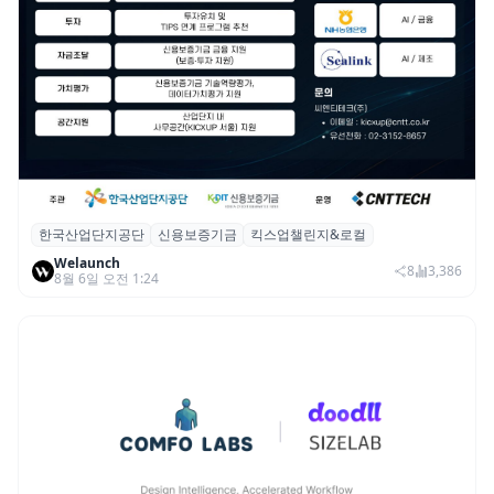
한국산업단지공단
신용보증기금
킥스업챌린지&로컬
산단공·신보, 2026 ‘킥스업 챌린지&로컬’ 참
Welaunch
여 스타트업 모집
8
3,386
8월 6일 오전 1:24