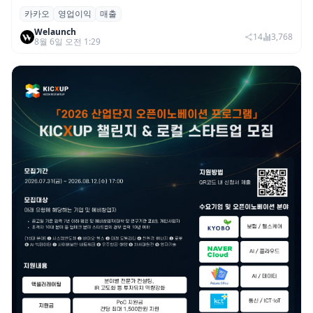
카카오
영업이익
매출
카카오, 2026년 2분기 매출 2조985억·영업
Welaunch
이익 2770억…역대 분기 최대
14
3,768
8월 6일 오전 1:29