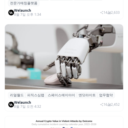
전문가매칭플랫폼
칭 플랫폼 ‘파인풀’ 출시
Welaunch
14
2,633
8월 7일 오후 1:34
리얼월드
피직스심랩
스페이스에이아이
엔닷라이트
업무협약
리얼월드, 로봇테크 스타트업 3곳과 손잡고
Welaunch
휴머노이드 표준 만든다
16
2,452
8월 7일 오전 4:32