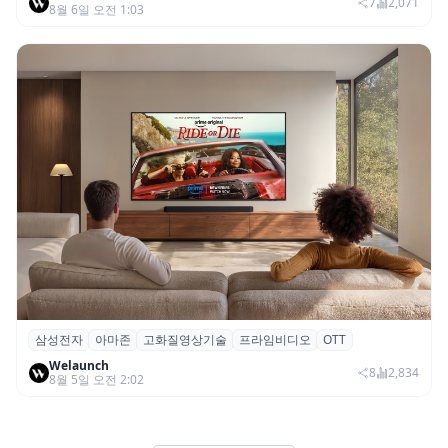
SNS 마케팅 통합 지원
7
2,071
8월 6일 오전 1:03
삼성전자
아마존
고화질영상기술
프라임비디오
OTT
삼성전자·아마존, 프라임 비디오에 ‘HDR10+
Welaunch
어드밴스드’ 적용
8
2,834
8월 5일 오전 2:02