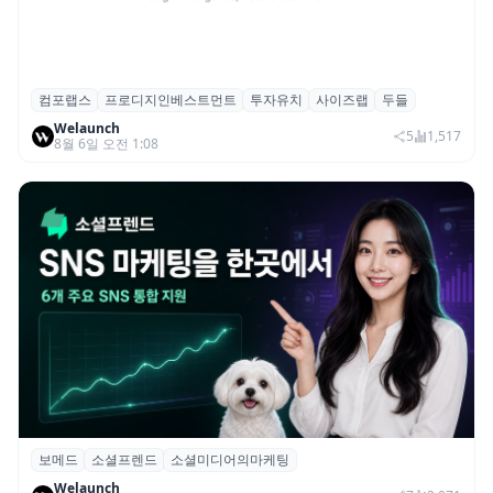
컴포랩스
프로디지인베스트먼트
투자유치
사이즈랩
두들
컴포랩스, 프로디지인베스트먼트로부터 시
Welaunch
드 투자 유치
5
1,517
8월 6일 오전 1:08
보메드
소셜프렌드
소셜미디어의마케팅
보메드 ‘소셜프렌드’, 유튜브·인스타 등 6개
Welaunch