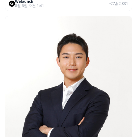
Welaunch
권리 발생 즉시 행사 비중도 급증
7
2,831
8월 6일 오전 1:41