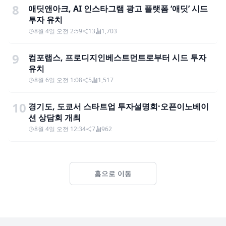
8
애딧앤아크, AI 인스타그램 광고 플랫폼 ‘애딧’ 시드
투자 유치
8월 4일 오전 2:59
13
1,703
9
컴포랩스, 프로디지인베스트먼트로부터 시드 투자
유치
8월 6일 오전 1:08
5
1,517
10
경기도, 도쿄서 스타트업 투자설명회·오픈이노베이
션 상담회 개최
8월 4일 오전 12:34
7
962
홈으로 이동
Footer