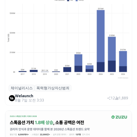
체이널리시스
폭력형가상자산범죄
체이널리시스 “가상자산 보유자 대상 폭력
Welaunch
범죄 증가…상반기 탈취액 3000만 달러 돌파
12
1,889
8월 7일 오전 3:33