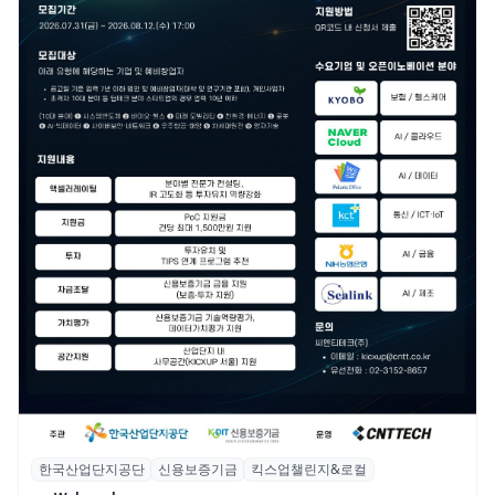
한국산업단지공단
신용보증기금
킥스업챌린지&로컬
산단공·신보, 2026 ‘킥스업 챌린지&로컬’ 참