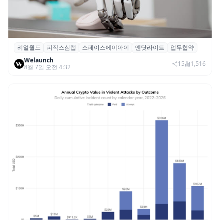
리얼월드
피직스심랩
스페이스에이아이
엔닷라이트
업무협약
리얼월드, 로봇테크 스타트업 3곳과 손잡고
Welaunch
휴머노이드 표준 만든다
15
1,516
8월 7일 오전 4:32