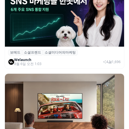
보메드
소셜프렌드
소셜미디어의마케팅
보메드 ‘소셜프렌드’, 유튜브·인스타 등 6개
Welaunch
SNS 마케팅 통합 지원
4
1,696
8월 6일 오전 1:03