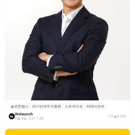
솔로몬랩스
AI기반세무자동화
스트라이프
AI에이전트
솔로몬랩스, 스트라이프 출신 이창헌 영입…
Welaunch
절세 전략 AI 에이전트 개발 본격화
5
3,205
8월 6일 오전 1:34