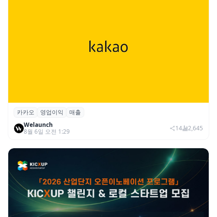
카카오
영업이익
매출
카카오, 2026년 2분기 매출 2조985억·영업
Welaunch
이익 2770억…역대 분기 최대
14
2,645
8월 6일 오전 1:29