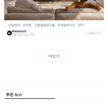
삼성전자
아마존
고화질영상기술
프라임비디오
OTT
삼성전자·아마존, 프라임 비디오에 ‘HDR10+
Welaunch
어드밴스드’ 적용
8
2,270
8월 5일 오전 2:02
더보기
추천 뉴스