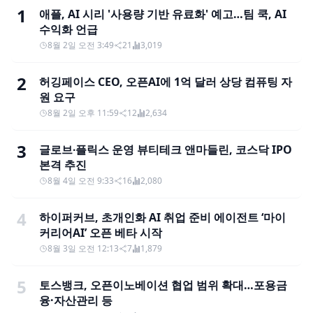
1
애플, AI 시리 '사용량 기반 유료화' 예고…팀 쿡, AI
수익화 언급
8월 2일 오전 3:49
21
3,019
2
허깅페이스 CEO, 오픈AI에 1억 달러 상당 컴퓨팅 자
원 요구
8월 2일 오후 11:59
12
2,634
3
글로브∙플릭스 운영 뷰티테크 앤마들린, 코스닥 IPO
본격 추진
8월 4일 오전 9:33
16
2,080
4
하이퍼커브, 초개인화 AI 취업 준비 에이전트 ‘마이
커리어AI’ 오픈 베타 시작
8월 3일 오전 12:13
7
1,879
5
토스뱅크, 오픈이노베이션 협업 범위 확대…포용금
융·자산관리 등