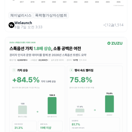
체이널리시스
폭력형가상자산범죄
체이널리시스 “가상자산 보유자 대상 폭력
Welaunch
범죄 증가…상반기 탈취액 3000만 달러 돌파
12
1,514
8월 7일 오전 3:33