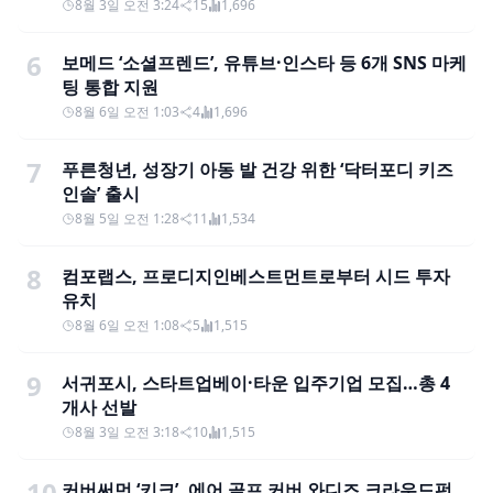
8월 3일 오전 3:24
15
1,696
6
보메드 ‘소셜프렌드’, 유튜브·인스타 등 6개 SNS 마케
팅 통합 지원
8월 6일 오전 1:03
4
1,696
7
푸른청년, 성장기 아동 발 건강 위한 ‘닥터포디 키즈
인솔’ 출시
8월 5일 오전 1:28
11
1,534
8
컴포랩스, 프로디지인베스트먼트로부터 시드 투자
유치
8월 6일 오전 1:08
5
1,515
9
서귀포시, 스타트업베이·타운 입주기업 모집…총 4
개사 선발
8월 3일 오전 3:18
10
1,515
10
커버써먼 ‘키크’, 에어 골프 커버 와디즈 크라우드펀