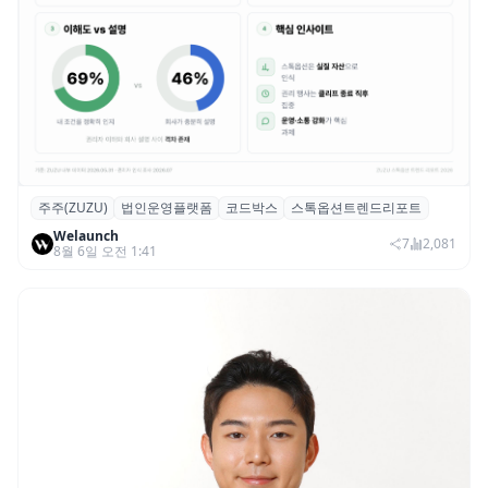
주주(ZUZU)
법인운영플랫폼
코드박스
스톡옵션트렌드리포트
스톡옵션 취소율 2년 만에 18.2%→31.3%…
Welaunch
권리 발생 즉시 행사 비중도 급증
7
2,081
8월 6일 오전 1:41