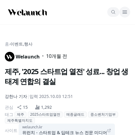
홈
›
이벤트,행사
·
10개월 전
Welaunch
제주, '2025 스타트업 열전' 성료... 창업 생
태계 연합의 결실
강한나
기자
|
입력
2025.10.03 12:51
관심
15
1,292
태그
제주
2025스타트업열전
메종글래드
중소벤처기업부
제주특별자치도
welaunch.kr
사이트
위런치 - 스타트업 & 딥테크 뉴스 전문 미디어