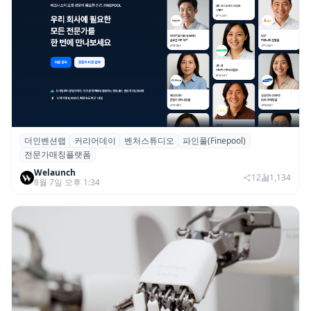
더인벤션랩
커리어데이
벤처스튜디오
파인풀(Finepool)
더인벤션랩·커리어데이, 스타트업 전문가 매
전문가매칭플랫폼
칭 플랫폼 ‘파인풀’ 출시
Welaunch
12
1,134
8월 7일 오후 1:34