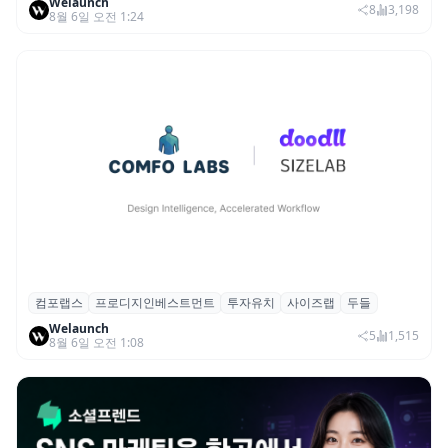
Welaunch
여 스타트업 모집
8
3,198
8월 6일 오전 1:24
컴포랩스
프로디지인베스트먼트
투자유치
사이즈랩
두들
컴포랩스, 프로디지인베스트먼트로부터 시
Welaunch
드 투자 유치
5
1,515
8월 6일 오전 1:08