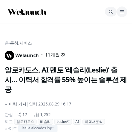
홈
›
론칭,서비스
·
11개월 전
Welaunch
알로카도스, AI 멘토 ‘레슬리(Leslie)’ 출
시… 이력서 합격률 55% 높이는 솔루션 제
공
서아림
기자
|
입력
2025.08.29 16:17
관심
17
1,252
태그
알로카도스
레슬리
LeslieAI
AI
이력서분석
사이트
leslie.alocados.io