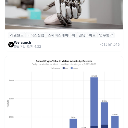
리얼월드
피직스심랩
스페이스에이아이
엔닷라이트
업무협약
리얼월드, 로봇테크 스타트업 3곳과 손잡고
Welaunch
휴머노이드 표준 만든다
15
1,516
8월 7일 오전 4:32