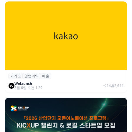
카카오
영업이익
매출
카카오, 2026년 2분기 매출 2조985억·영업
Welaunch
이익 2770억…역대 분기 최대
14
2,644
8월 6일 오전 1:29