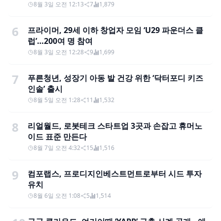
8월 3일 오전 12:13
7
1,879
6
프라이머, 29세 이하 창업자 모임 ‘U29 파운더스 클
럽’…200여 명 참여
8월 3일 오전 12:28
9
1,699
7
푸른청년, 성장기 아동 발 건강 위한 ‘닥터포디 키즈
인솔’ 출시
8월 5일 오전 1:28
11
1,532
8
리얼월드, 로봇테크 스타트업 3곳과 손잡고 휴머노
이드 표준 만든다
8월 7일 오전 4:32
15
1,516
9
컴포랩스, 프로디지인베스트먼트로부터 시드 투자
유치
8월 6일 오전 1:08
5
1,514