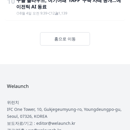
10
구글 클라우드, 여기어때 ‘YAPP’ 구축 사례 공개…에
이전틱 AI 동료
8월 4일 오전 9:39
12
1,139
홈으로 이동
Footer
Welaunch
위런치
IFC One Tower, 10, Gukjegeumyung-ro, Youngdeungpo-gu,
Seoul, 07326, KOREA
보도자료/기고 : editor@welaunch.kr