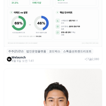
주주(ZUZU)
법인운영플랫폼
코드박스
스톡옵션트렌드리포트
스톡옵션 취소율 2년 만에 18.2%→31.3%…
Welaunch
권리 발생 즉시 행사 비중도 급증
7
2,080
8월 6일 오전 1:41