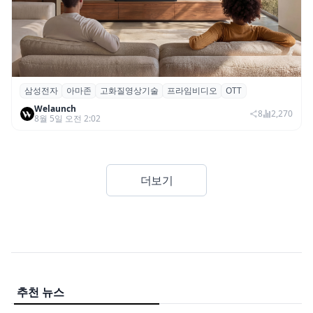
삼성전자
아마존
고화질영상기술
프라임비디오
OTT
삼성전자·아마존, 프라임 비디오에 ‘HDR10+
Welaunch
어드밴스드’ 적용
8
2,270
8월 5일 오전 2:02
더보기
추천 뉴스