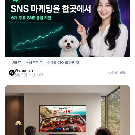
보메드
소셜프렌드
소셜미디어의마케팅
보메드 ‘소셜프렌드’, 유튜브·인스타 등 6개
Welaunch
SNS 마케팅 통합 지원
4
1,696
8월 6일 오전 1:03