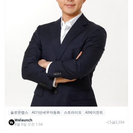
솔로몬랩스
AI기반세무자동화
스트라이프
AI에이전트
솔로몬랩스, 스트라이프 출신 이창헌 영입…
Welaunch
절세 전략 AI 에이전트 개발 본격화
5
3,204
8월 6일 오전 1:34