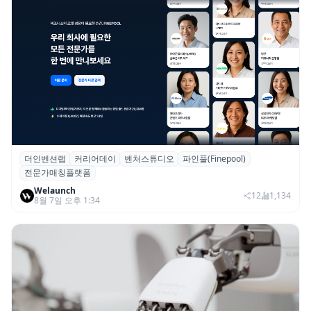
더인벤션랩
커리어데이
벤처스튜디오
파인풀(Finepool)
더인벤션랩·커리어데이, 스타트업 전문가 매
전문가매칭플랫폼
칭 플랫폼 ‘파인풀’ 출시
Welaunch
12
1,134
8월 7일 오후 1:34