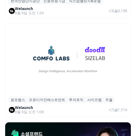
한국산업단지공단
신용보증기금
킥스업챌린지&로컬
산단공·신보, 2026 ‘킥스업 챌린지&로컬’ 참
Welaunch
여 스타트업 모집
8
3,198
8월 6일 오전 1:24
컴포랩스
프로디지인베스트먼트
투자유치
사이즈랩
두들
컴포랩스, 프로디지인베스트먼트로부터 시
Welaunch
드 투자 유치
5
1,514
8월 6일 오전 1:08