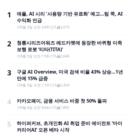
1
애플, AI 시리 '사용량 기반 유료화' 예고…팀 쿡, AI
수익화 언급
8월 2일 오전 3:49
21
3,019
2
청룡시리즈어워즈 레드카펫에 등장한 바퀴형 이족
보행 로봇 ‘티타(TITA)’
8월 5일 오전 1:58
15
2,646
3
구글 AI Overview, 미국 검색 비율 43% 상승…1년
만에 15% 급증
8월 3일 오전 1:10
13
2,454
4
카카오페이, 금융 서비스 비중 첫 50% 돌파
8월 4일 오전 9:44
10
1,895
5
하이퍼커브, 초개인화 AI 취업 준비 에이전트 ‘마이
커리어AI’ 오픈 베타 시작