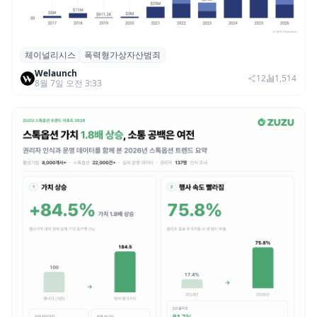
체이널리시스
폭력형가상자산범죄
체이널리시스 “가상자산 보유자 대상 폭력
Welaunch
범죄 증가…상반기 탈취액 3000만 달러 돌파
12
1,514
8월 7일 오전 3:33