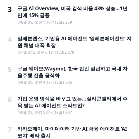
3
구글 AI Overview, 미국 검색 비율 43% 상승…1년
만에 15% 급증
8월 3일 오전 1:10
12
2,259
4
일레븐랩스, 기업용 AI 에이전트 ‘일레븐에이전트’ 지
원 채널 대폭 확장
7월 31일 오전 6:18
17
2,078
5
구글 웨이모(Waymo), 한국 법인 설립하고 국내 자
율주행 진출 공식화
8월 3일 오전 4:18
12
1,905
6
기업 운영 방식을 바꾸고 있는...실리콘벨리에서 주
목 받는 AI 에이전트 스타트업?
8월 2일 오전 5:00
13
1,897
7
카카오페이, 마이데이터 기반 AI 금융 에이전트 ‘AI
코치’ 베타 출시