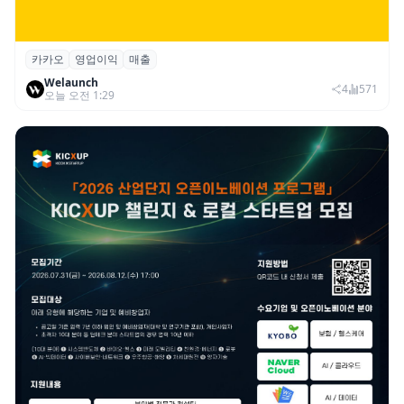
카카오
영업이익
매출
카카오, 2026년 2분기 매출 2조985억·영업
Welaunch
이익 2770억…역대 분기 최대
4
571
오늘 오전 1:29