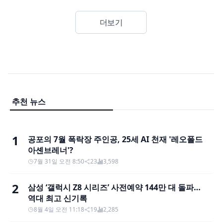
더보기
추천 뉴스
1
공포의 7월 폭락장 주인공, 25세 AI 천재 '레오폴드
아셴브레너'?
7월 31일 오전 8:50
23
3,598
2
삼성 ‘갤럭시 Z8 시리즈’ 사전예약 144만 대 돌파…
역대 최고 신기록
8월 4일 오전 11:18
19
2,285