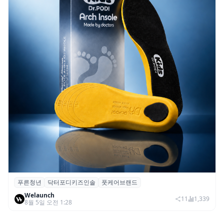
푸른청년
닥터포디키즈인솔
풋케어브랜드
푸른청년, 성장기 아동 발 건강 위한 ‘닥터포
Welaunch
디 키즈 인솔’ 출시
11
1,339
8월 5일 오전 1:28