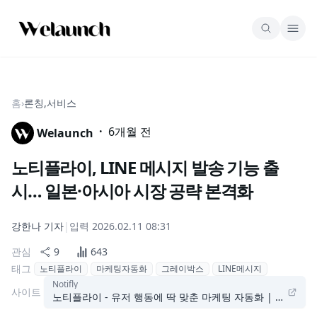
홈
›
론칭,서비스
·
6개월 전
Welaunch
노티플라이, LINE 메시지 발송 기능 출
시… 일본·아시아 시장 공략 본격화
강한나
기자
|
입력
2026.02.11 08:31
관심
9
643
태그
노티플라이
마케팅자동화
그레이박스
LINE메시지
Notifly
사이트
노티플라이 - 유저 행동에 딱 맞춘 마케팅 자동화 | Notifly