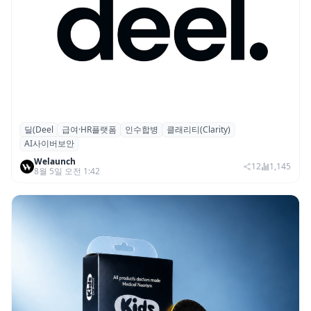
딜(Deel
급여·HR플랫폼
인수합병
클래리티(Clarity)
글로벌 HR 플랫폼 딜(Deel), ARR 15억 달러
AI사이버보안
돌파…AI 보안 역량 강화
Welaunch
12
1,145
8월 5일 오전 1:42