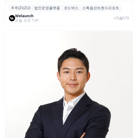
주주(ZUZU)
법인운영플랫폼
코드박스
스톡옵션트렌드리포트
스톡옵션 취소율 2년 만에 18.2%→31.3%…
Welaunch
권리 발생 즉시 행사 비중도 급증
0
570
오늘 오전 1:41