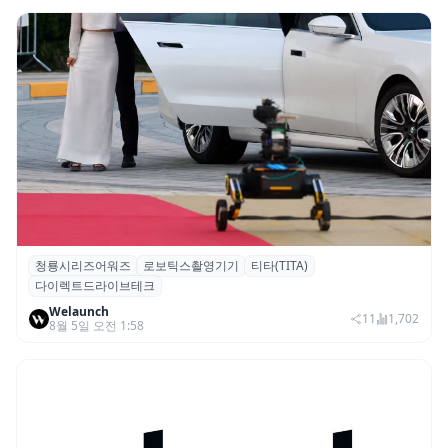
청룡시리즈어워즈
로보틱스촬영기기
티타(TITA)
청룡시리즈어워즈 레드카펫에 등장한 바퀴
다이렉트드라이브테크
형 이족 보행 로봇 ‘티타(TITA)’
Welaunch
11
1,702
8월 5일 오전 1:58