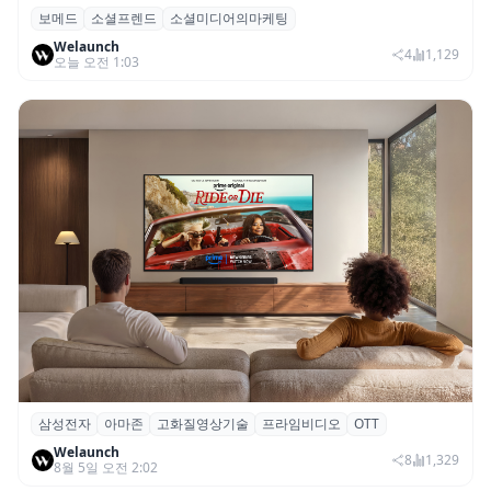
보메드
소셜프렌드
소셜미디어의마케팅
보메드 ‘소셜프렌드’, 유튜브·인스타 등 6개
Welaunch
SNS 마케팅 통합 지원
4
1,129
오늘 오전 1:03
삼성전자
아마존
고화질영상기술
프라임비디오
OTT
삼성전자·아마존, 프라임 비디오에 ‘HDR10+
Welaunch
어드밴스드’ 적용
8
1,329
8월 5일 오전 2:02