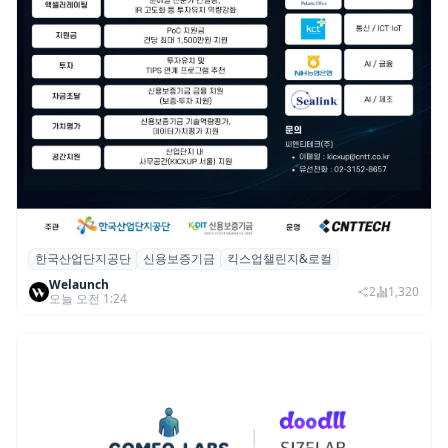
한국산업단지공단
신용보증기금
킥스업챌린지&로컬
산단공·신보, 2026 ‘킥스업 챌린지&로컬’ 참
Welaunch
여 스타트업 모집
2
1,320
오늘 오전 1:24