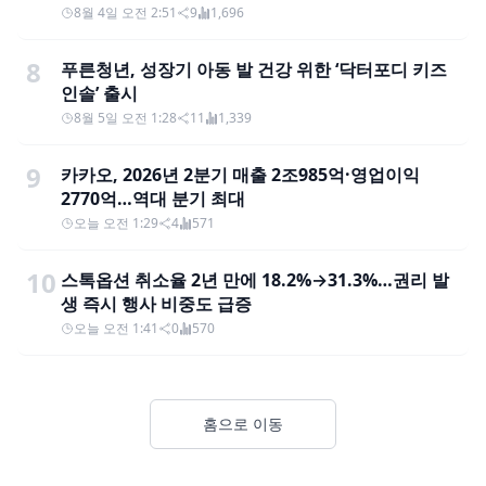
8월 4일 오전 2:51
9
1,696
8
푸른청년, 성장기 아동 발 건강 위한 ‘닥터포디 키즈
인솔’ 출시
8월 5일 오전 1:28
11
1,339
9
카카오, 2026년 2분기 매출 2조985억·영업이익
2770억…역대 분기 최대
오늘 오전 1:29
4
571
10
스톡옵션 취소율 2년 만에 18.2%→31.3%…권리 발
생 즉시 행사 비중도 급증
오늘 오전 1:41
0
570
홈으로 이동