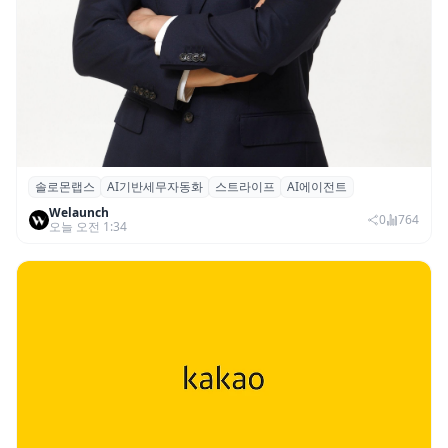
솔로몬랩스
AI기반세무자동화
스트라이프
AI에이전트
솔로몬랩스, 스트라이프 출신 이창헌 영입…
Welaunch
절세 전략 AI 에이전트 개발 본격화
0
764
오늘 오전 1:34