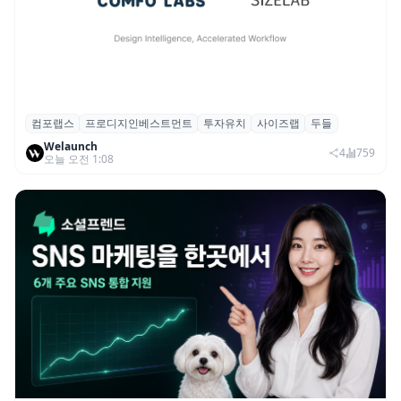
컴포랩스
프로디지인베스트먼트
투자유치
사이즈랩
두들
컴포랩스, 프로디지인베스트먼트로부터 시
Welaunch
드 투자 유치
4
759
오늘 오전 1:08