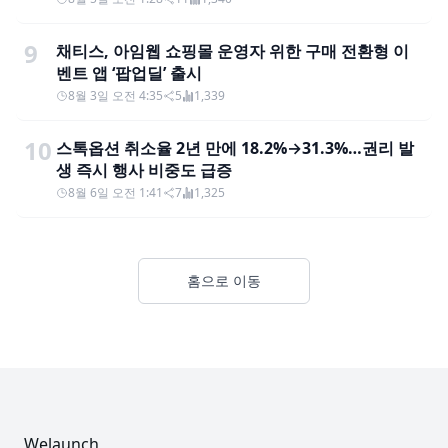
9
채티스, 아임웹 쇼핑몰 운영자 위한 구매 전환형 이
벤트 앱 ‘팝업딜’ 출시
8월 3일 오전 4:35
5
1,339
10
스톡옵션 취소율 2년 만에 18.2%→31.3%…권리 발
생 즉시 행사 비중도 급증
8월 6일 오전 1:41
7
1,325
홈으로 이동
Footer
Welaunch