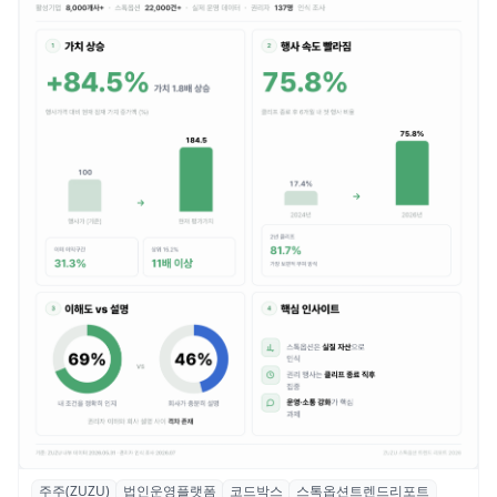
주주(ZUZU)
법인운영플랫폼
코드박스
스톡옵션트렌드리포트