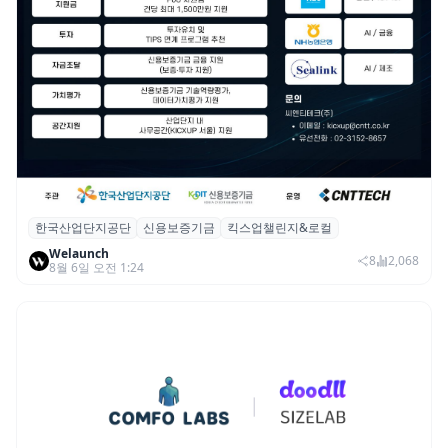
한국산업단지공단
신용보증기금
킥스업챌린지&로컬
산단공·신보, 2026 ‘킥스업 챌린지&로컬’ 참
Welaunch
여 스타트업 모집
8
2,068
8월 6일 오전 1:24