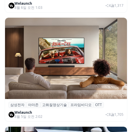
Welaunch
SNS 마케팅 통합 지원
4
1,317
8월 6일 오전 1:03
삼성전자
아마존
고화질영상기술
프라임비디오
OTT
삼성전자·아마존, 프라임 비디오에 ‘HDR10+
Welaunch
어드밴스드’ 적용
8
1,705
8월 5일 오전 2:02