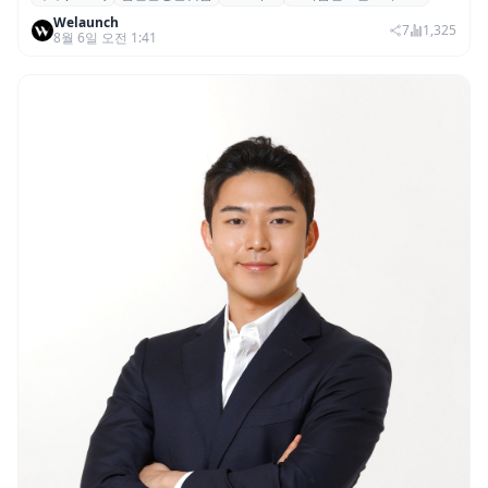
스톡옵션 취소율 2년 만에 18.2%→31.3%…
Welaunch
권리 발생 즉시 행사 비중도 급증
7
1,325
8월 6일 오전 1:41