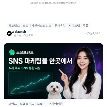
컴포랩스
프로디지인베스트먼트
투자유치
사이즈랩
두들
컴포랩스, 프로디지인베스트먼트로부터 시
Welaunch
드 투자 유치
5
1,320
8월 6일 오전 1:08
보메드
소셜프렌드
소셜미디어의마케팅
보메드 ‘소셜프렌드’, 유튜브·인스타 등 6개