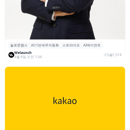
솔로몬랩스
AI기반세무자동화
스트라이프
AI에이전트
솔로몬랩스, 스트라이프 출신 이창헌 영입…
Welaunch
절세 전략 AI 에이전트 개발 본격화
5
1,514
8월 6일 오전 1:34