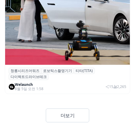
청룡시리즈어워즈
로보틱스촬영기기
티타(TITA)
청룡시리즈어워즈 레드카펫에 등장한 바퀴
다이렉트드라이브테크
형 이족 보행 로봇 ‘티타(TITA)’
Welaunch
15
2,265
8월 5일 오전 1:58
더보기