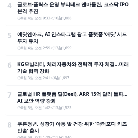
4
글로브∙플릭스 운영 뷰티테크 앤마들린, 코스닥 IPO
본격 추진
8월 4일 오전 9:33
16
1,888
5
애딧앤아크, AI 인스타그램 광고 플랫폼 ‘애딧’ 시드
투자 유치
8월 4일 오전 2:59
13
1,699
6
KG모빌리티, 체리자동차와 전략적 투자 체결…미래
기술 협력 강화
8월 3일 오전 2:41
6
1,697
7
글로벌 HR 플랫폼 딜(Deel), ARR 15억 달러 돌파…
AI 보안 역량 강화
8월 5일 오전 1:42
13
1,523
8
푸른청년, 성장기 아동 발 건강 위한 ‘닥터포디 키즈
인솔’ 출시
8월 5일 오전 1:28
11
1,340