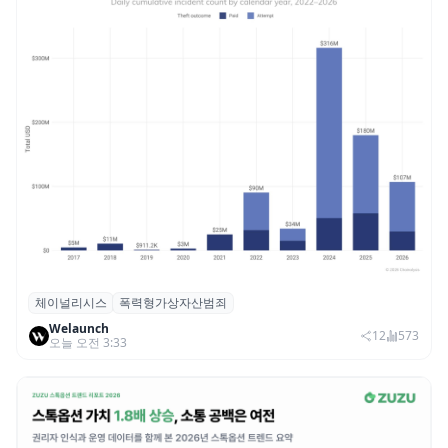
체이널리시스
폭력형가상자산범죄
체이널리시스 “가상자산 보유자 대상 폭력
Welaunch
범죄 증가…상반기 탈취액 3000만 달러 돌파
12
573
오늘 오전 3:33