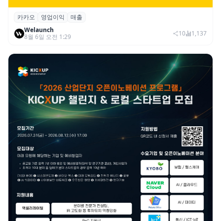
카카오
영업이익
매출
카카오, 2026년 2분기 매출 2조985억·영업
Welaunch
이익 2770억…역대 분기 최대
10
1,137
8월 6일 오전 1:29