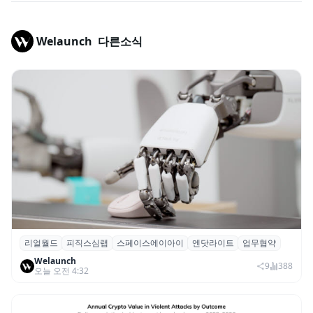
Welaunch
다른소식
리얼월드
피직스심랩
스페이스에이아이
엔닷라이트
업무협약
리얼월드, 로봇테크 스타트업 3곳과 손잡고
Welaunch
휴머노이드 표준 만든다
9
388
오늘 오전 4:32