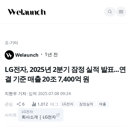
홈
›
기타
·
1년 전
Welaunch
LG전자, 2025년 2분기 잠정 실적 발표...연
결 기준 매출 20조 7,400억 원
지현우
기자
|
입력
2025.07.08 09:24
관심
6
1,012
태그
LG전자
잠정실적
매출
LG전자
사이트
회사소개 | LG전자