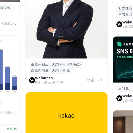
에이아이
곳과 손
컴포랩스
컴포랩스
투자유치
시드 투
Wela
9
575
8월 6
솔로몬랩스
AI기반세무자동화
솔로몬랩스, 스트라이프 출신 이창헌 영
스트라이프
AI에이전트
입…절세 전략 AI 에이전트 개발 본격화
Welaunch
5
1,701
8월 6일 오전 1:34
보메드
보메드 ‘
개 SNS
Wela
8월 6
죄
 대상 폭
00만 달
12
760