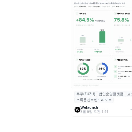
주주(ZUZU)
법인운영플랫폼
코
스톡옵션 취소율 2년 만에
스톡옵션트렌드리포트
18.2%→31.3%…권리 발생 즉
중도 급증
Welaunch
8월 6일 오전 1:41