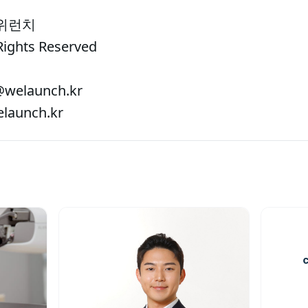
 위런치
Rights Reserved
welaunch.kr
aunch.kr