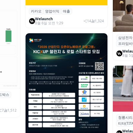
카카오
영업이익
매출
카카오, 2026년 2분기 매출 2조985억·영
업이익 2770억…역대 분기 최대
Welaunch
14
1,324
8월 6일 오전 1:29
삼성전자
삼성전자
프라임비
‘HDR1
Wela
8월 5
드박스
시 행사 비
7
1,512
청룡시리
청룡시리
티타(TITA
퀴형 이족 
Wela