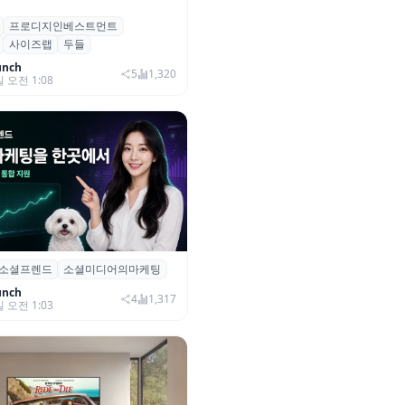
프로디지인베스트먼트
, 프로디지인베스트먼트로부터
사이즈랩
두들
자 유치
unch
5
1,320
일 오전 1:08
소셜프렌드
소셜미디어의마케팅
소셜프렌드’, 유튜브·인스타 등 6
 마케팅 통합 지원
unch
4
1,317
일 오전 1:03