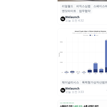
리얼월드
피직스심랩
스페이스
리얼월드, 로봇테크 스타트업 3
엔닷라이트
업무협약
잡고 휴머노이드 표준 만든다
Welaunch
오늘 오전 4:32
체이널리시스
폭력형가상자산범
체이널리시스 “가상자산 보유자
력 범죄 증가…상반기 탈취액 30
Welaunch
오늘 오전 3:33
러 돌파