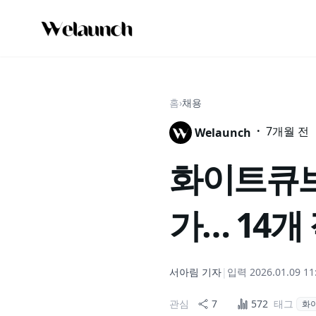
홈
›
채용
·
7개월 전
Welaunch
화이트큐브,
가… 14개
서아림
기자
|
입력
2026.01.09 11
관심
7
572
태그
화