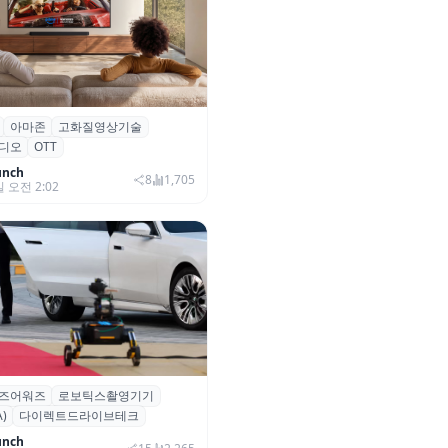
아마존
고화질영상기술
·아마존, 프라임 비디오에
디오
OTT
0+ 어드밴스드’ 적용
unch
8
1,705
일 오전 2:02
즈어워즈
로보틱스촬영기기
즈어워즈 레드카펫에 등장한 바
)
다이렉트드라이브테크
보행 로봇 ‘티타(TITA)’
unch