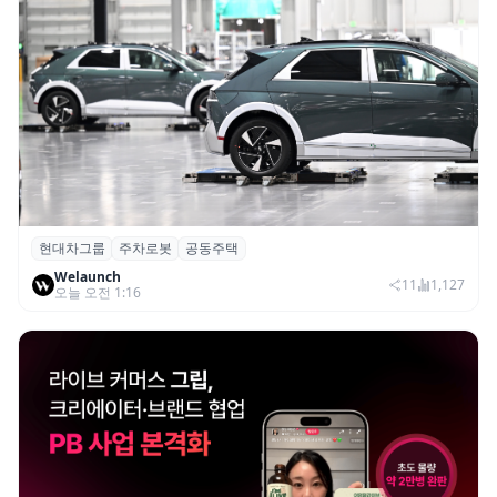
현대차그룹
주차로봇
공동주택
현대차그룹, 아파트 단지 내 공동주택 주차
Welaunch
로봇 실증 추진
11
1,127
오늘 오전 1:16