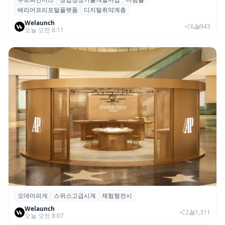
루트파인더즈, ‘2026 창업성장기술개발사업
배리어프리포털플랫폼
디지털취약계층
(디딤돌)’ 선정
Welaunch
6
943
오늘 오전 8:11
오데마피게
스위스고급시계
체험형전시
오데마 피게, 부산 신세계 센텀시티서 체험
Welaunch
형 전시 ‘시간을 빚다’ 개최
2
1,311
오늘 오전 8:07