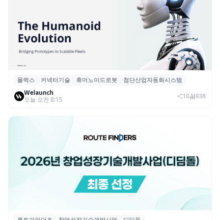
몰렉스
커넥터기술
휴머노이드로봇
첨단산업자동화시스템
몰렉스, 휴머노이드 로봇용 ‘MiniMix’ 하이
Welaunch
브리드 전원·신호 커넥터 공개
10
938
오늘 오전 8:15
루트파인더즈
창업성장기술개발사업
디딤돌