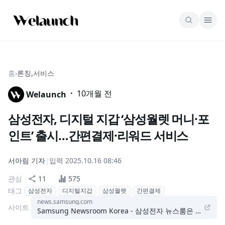
홈
›
론칭,서비스
·
10개월 전
Welaunch
삼성전자, 디지털 지갑 ‘삼성월렛 머니·포
인트’ 출시…간편결제·리워드 서비스
서아림
기자
|
입력
2025.10.16 08:46
관심
11
575
태그
삼성전자
디지털지갑
삼성월렛
간편결제
news.samsung.com
사이트
Samsung Newsroom Korea - 삼성전자 뉴스룸은 삼성