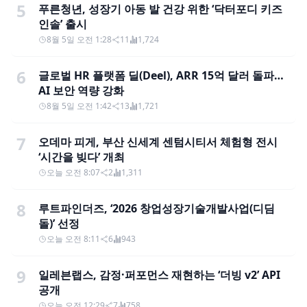
5
푸른청년, 성장기 아동 발 건강 위한 ‘닥터포디 키즈
인솔’ 출시
8월 5일 오전 1:28
11
1,724
6
글로벌 HR 플랫폼 딜(Deel), ARR 15억 달러 돌파…
AI 보안 역량 강화
8월 5일 오전 1:42
13
1,721
7
오데마 피게, 부산 신세계 센텀시티서 체험형 전시
‘시간을 빚다’ 개최
오늘 오전 8:07
2
1,311
8
루트파인더즈, ‘2026 창업성장기술개발사업(디딤
돌)’ 선정
오늘 오전 8:11
6
943
9
일레븐랩스, 감정·퍼포먼스 재현하는 ‘더빙 v2’ API
공개
오늘 오전 12:29
7
758