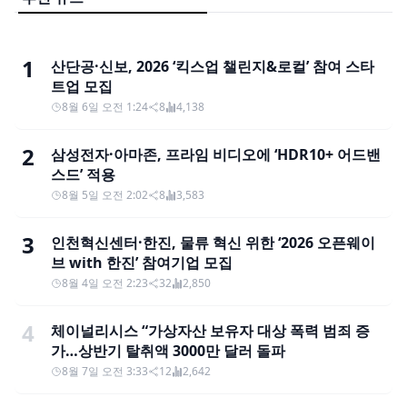
1
산단공·신보, 2026 ‘킥스업 챌린지&로컬’ 참여 스타
트업 모집
8월 6일 오전 1:24
8
4,138
2
삼성전자·아마존, 프라임 비디오에 ‘HDR10+ 어드밴
스드’ 적용
8월 5일 오전 2:02
8
3,583
3
인천혁신센터·한진, 물류 혁신 위한 ‘2026 오픈웨이
브 with 한진’ 참여기업 모집
8월 4일 오전 2:23
32
2,850
4
체이널리시스 “가상자산 보유자 대상 폭력 범죄 증
가…상반기 탈취액 3000만 달러 돌파
8월 7일 오전 3:33
12
2,642