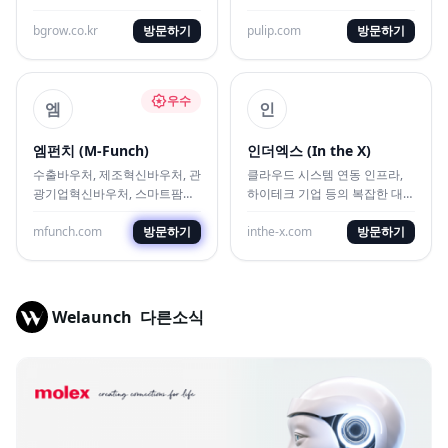
랜드는 하나의 흐름으로 성장합
는 표준 UI/UX 및 웹 시스템 구
니다
bgrow.co.kr
방문하기
축 대행사
pulip.com
방문하기
우수
엠
인
엠펀치 (M-Funch)
인더엑스 (In the X)
수출바우처, 제조혁신바우처, 관
클라우드 시스템 연동 인프라,
광기업혁신바우처, 스마트팜
하이테크 기업 등의 복잡한 대시
ICT 바우처 전문 수행 기관으로
보드 및 전문 B2B 웹/앱 UX를
ICT 중심의 혁신 에이전시
mfunch.com
방문하기
직관적으로 풀어내는 대행사
inthe-x.com
방문하기
Welaunch
다른소식