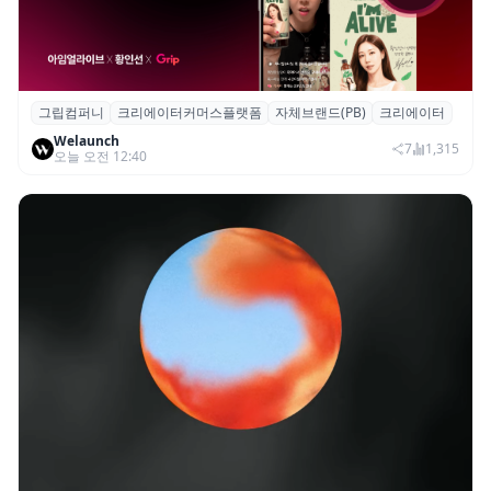
그립컴퍼니
크리에이터커머스플랫폼
자체브랜드(PB)
크리에이터
그립, 크리에이터·브랜드 협업 브랜드(PB)
Welaunch
진행...첫 콜라보 2시간 만에 완판
7
1,315
오늘 오전 12:40