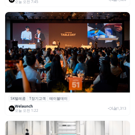
오늘 오전 7:45
SK텔레콤
T장기고객
테이블데이
SK텔레콤, ‘T 장기고객 프로그램 테이블 데
Welaunch
이’ 서울 행사 성료
6
1,313
오늘 오전 1:22