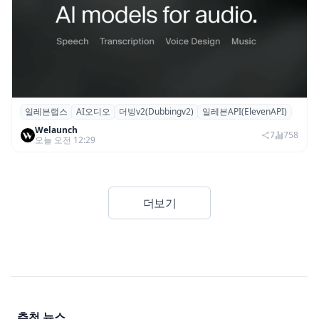
일레븐랩스
AI오디오
더빙v2(Dubbingv2)
일레븐API(ElevenAPI)
일레븐랩스, 감정·퍼포먼스 재현하는 ‘더빙
Welaunch
v2’ API 공개
7
758
오늘 오전 12:29
더보기
추천 뉴스