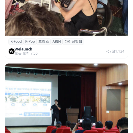
K-Food
K-Pop
프랑스
ARIH
다이닝팝업
파리의 K-Food 열기…ARIH 팝업 이어 ‘마담
Welaunch
두’도 현지 미식계 진출
7
1,124
오늘 오전 7:55