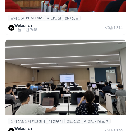
알파팀(ALPHATEAM)
재난안전
반려동물
알파팀, ‘반려동물과 보호자를 위한 재난안전
Welaunch
세미나’ 개최
0
1,314
오늘 오전 7:48
경기창조경제혁신센터
의정부시
첨단산업
AI첨단기술교육
경기혁신센터, 의정부시 ‘AI 첨단기술교육’
Welaunch
기초·심화과정 성료
4
1,320