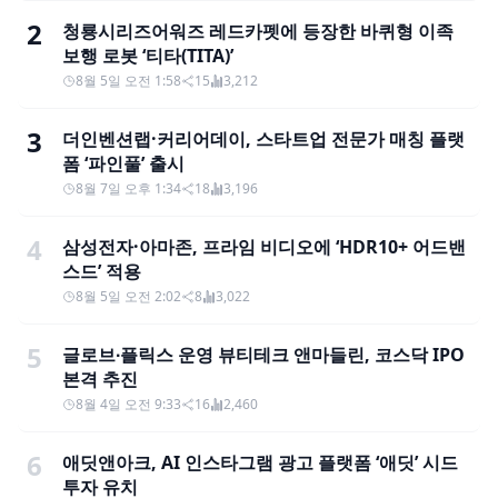
2
청룡시리즈어워즈 레드카펫에 등장한 바퀴형 이족
보행 로봇 ‘티타(TITA)’
8월 5일 오전 1:58
15
3,212
3
더인벤션랩·커리어데이, 스타트업 전문가 매칭 플랫
폼 ‘파인풀’ 출시
8월 7일 오후 1:34
18
3,196
4
삼성전자·아마존, 프라임 비디오에 ‘HDR10+ 어드밴
스드’ 적용
8월 5일 오전 2:02
8
3,022
5
글로브∙플릭스 운영 뷰티테크 앤마들린, 코스닥 IPO
본격 추진
8월 4일 오전 9:33
16
2,460
6
애딧앤아크, AI 인스타그램 광고 플랫폼 ‘애딧’ 시드
투자 유치