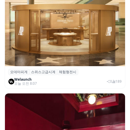
오데마피게
스위스고급시계
체험형전시
오데마 피게, 부산 신세계 센텀시티서 체험
Welaunch
형 전시 ‘시간을 빚다’ 개최
0
189
오늘 오전 8:07