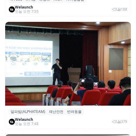
파리의 K-Food 열기…ARIH 팝업 이어 ‘마담
Welaunch
두’도 현지 미식계 진출
0
188
오늘 오전 7:55
알파팀(ALPHATEAM)
재난안전
반려동물
알파팀, ‘반려동물과 보호자를 위한 재난안전
Welaunch
세미나’ 개최
0
379
오늘 오전 7:48