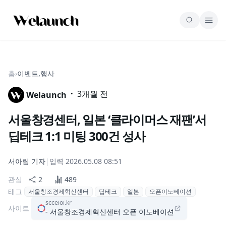
홈
›
이벤트,행사
·
3개월 전
Welaunch
서울창경센터, 일본 ‘클라이머스 재팬’서
딥테크 1:1 미팅 300건 성사
서아림
기자
|
입력
2026.05.08 08:51
관심
2
489
태그
서울창조경제혁신센터
딥테크
일본
오픈이노베이션
scceioi.kr
사이트
- 서울창조경제혁신센터 오픈 이노베이션