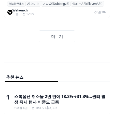
일레븐랩스
AI오디오
더빙v2(Dubbingv2)
일레븐API(ElevenAPI)
일레븐랩스, 감정·퍼포먼스 재현하는 ‘더빙
Welaunch
v2’ API 공개
0
382
오늘 오전 12:29
더보기
추천 뉴스
1
스톡옵션 취소율 2년 만에 18.2%→31.3%…권리 발
생 즉시 행사 비중도 급증
8월 6일 오전 1:41
7
3,393