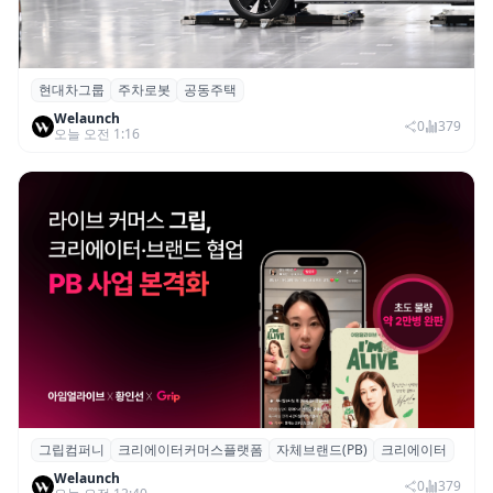
현대차그룹
주차로봇
공동주택
현대차그룹, 아파트 단지 내 공동주택 주차
Welaunch
로봇 실증 추진
0
379
오늘 오전 1:16
그립컴퍼니
크리에이터커머스플랫폼
자체브랜드(PB)
크리에이터
그립, 크리에이터·브랜드 협업 브랜드(PB)
Welaunch
진행...첫 콜라보 2시간 만에 완판
0
379