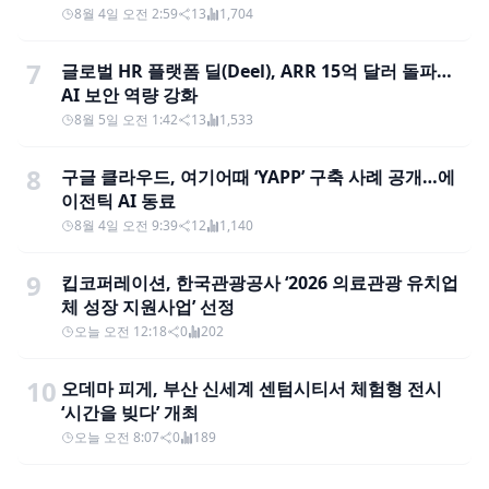
8월 4일 오전 2:59
13
1,704
7
글로벌 HR 플랫폼 딜(Deel), ARR 15억 달러 돌파…
AI 보안 역량 강화
8월 5일 오전 1:42
13
1,533
8
구글 클라우드, 여기어때 ‘YAPP’ 구축 사례 공개…에
이전틱 AI 동료
8월 4일 오전 9:39
12
1,140
9
킵코퍼레이션, 한국관광공사 ‘2026 의료관광 유치업
체 성장 지원사업’ 선정
오늘 오전 12:18
0
202
10
오데마 피게, 부산 신세계 센텀시티서 체험형 전시
‘시간을 빚다’ 개최
오늘 오전 8:07
0
189