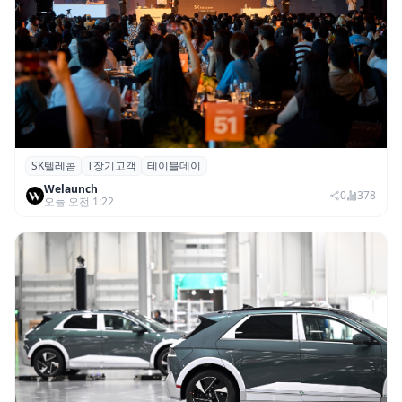
SK텔레콤
T장기고객
테이블데이
SK텔레콤, ‘T 장기고객 프로그램 테이블 데
Welaunch
이’ 서울 행사 성료
0
378
오늘 오전 1:22