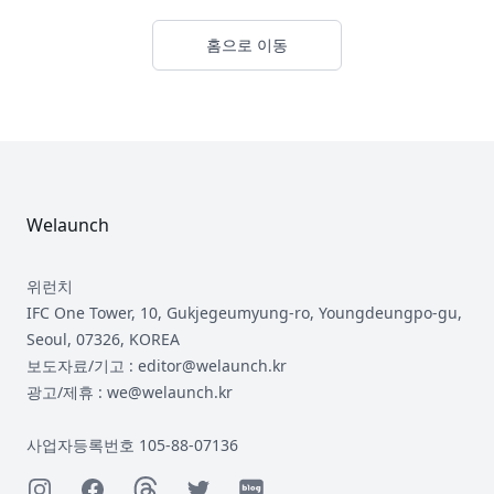
홈으로 이동
Footer
Welaunch
위런치
IFC One Tower, 10, Gukjegeumyung-ro, Youngdeungpo-gu,
Seoul, 07326, KOREA
보도자료/기고 : editor@welaunch.kr
광고/제휴 : we@welaunch.kr
사업자등록번호 105-88-07136
Instagram
Facebook
Threads
Twitter
Naver