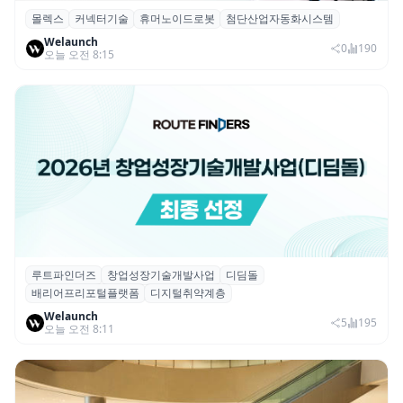
몰렉스
커넥터기술
휴머노이드로봇
첨단산업자동화시스템
몰렉스, 휴머노이드 로봇용 ‘MiniMix’ 하이
Welaunch
브리드 전원·신호 커넥터 공개
0
190
오늘 오전 8:15
루트파인더즈
창업성장기술개발사업
디딤돌
루트파인더즈, ‘2026 창업성장기술개발사업
배리어프리포털플랫폼
디지털취약계층
(디딤돌)’ 선정
Welaunch
5
195
오늘 오전 8:11