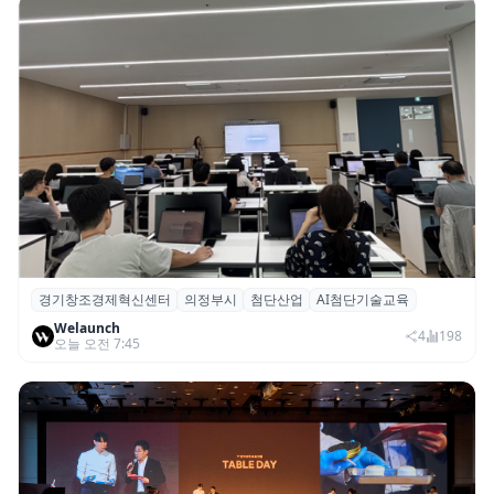
경기창조경제혁신센터
의정부시
첨단산업
AI첨단기술교육
경기혁신센터, 의정부시 ‘AI 첨단기술교육’
Welaunch
기초·심화과정 성료
4
198
오늘 오전 7:45