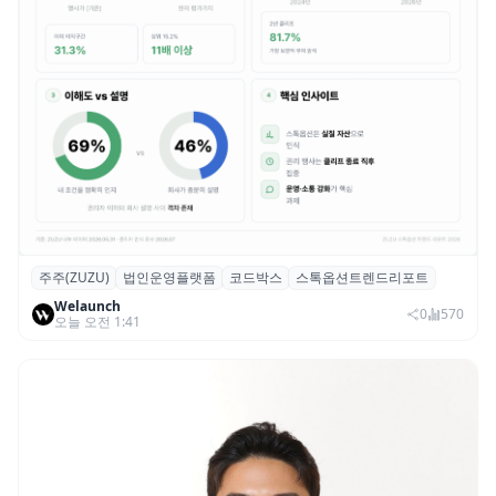
주주(ZUZU)
법인운영플랫폼
코드박스
스톡옵션트렌드리포트
스톡옵션 취소율 2년 만에 18.2%→31.3%…
Welaunch
권리 발생 즉시 행사 비중도 급증
0
570
오늘 오전 1:41