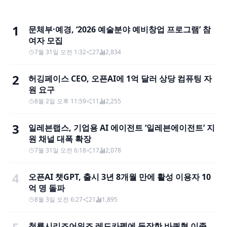
1
문체부·예경, ‘2026 예술분야 예비창업 프로그램’ 참
여자 모집
7월 31일 오전 1:32
27
2,834
2
허깅페이스 CEO, 오픈AI에 1억 달러 상당 컴퓨팅 자
원 요구
8월 2일 오후 11:59
11
2,255
3
일레븐랩스, 기업용 AI 에이전트 ‘일레븐에이전트’ 지
원 채널 대폭 확장
7월 31일 오전 6:18
17
2,078
4
오픈AI 챗GPT, 출시 3년 8개월 만에 활성 이용자 10
억 명 돌파
8월 3일 오전 6:27
21
1,895
청룡시리즈어워즈 레드카펫에 등장한 바퀴형 이족