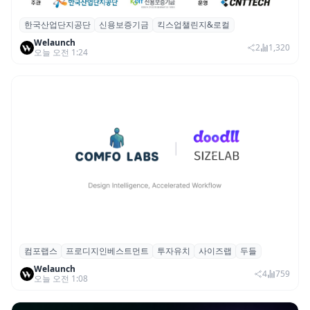
한국산업단지공단
신용보증기금
킥스업챌린지&로컬
산단공·신보, 2026 ‘킥스업 챌린지&로컬’ 참
Welaunch
여 스타트업 모집
2
1,320
오늘 오전 1:24
컴포랩스
프로디지인베스트먼트
투자유치
사이즈랩
두들
컴포랩스, 프로디지인베스트먼트로부터 시
Welaunch
드 투자 유치
4
759
오늘 오전 1:08