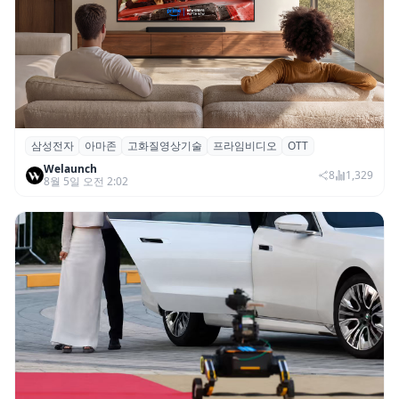
삼성전자
아마존
고화질영상기술
프라임비디오
OTT
삼성전자·아마존, 프라임 비디오에 ‘HDR10+
Welaunch
어드밴스드’ 적용
8
1,329
8월 5일 오전 2:02