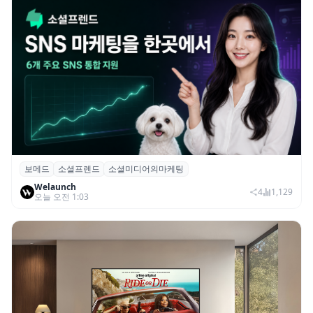
보메드
소셜프렌드
소셜미디어의마케팅
보메드 ‘소셜프렌드’, 유튜브·인스타 등 6개
Welaunch
SNS 마케팅 통합 지원
4
1,129
오늘 오전 1:03