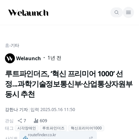
홈
›
기타
·
1년 전
Welaunch
루트파인더즈, ‘혁신 프리미어 1000’ 선
정...과학기술정보통신부·산업통상자원부
동시 추천
강한나
기자
|
입력
2025.05.16 11:50
관심
7
609
태그
시각장애인
루트파인더즈
혁신프리미어1000
routefinder.co.kr
사이트