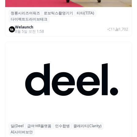
청룡시리즈어워즈
로보틱스촬영기기
티타(TITA)
청룡시리즈어워즈 레드카펫에 등장한 바퀴
다이렉트드라이브테크
형 이족 보행 로봇 ‘티타(TITA)’
Welaunch
11
1,702
8월 5일 오전 1:58
딜(Deel
급여·HR플랫폼
인수합병
클래리티(Clarity)
글로벌 HR 플랫폼 딜(Deel), ARR 15억 달러
AI사이버보안
돌파…AI 보안 역량 강화