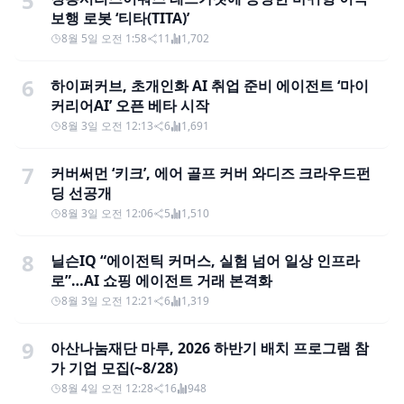
5
보행 로봇 ‘티타(TITA)’
8월 5일 오전 1:58
11
1,702
6
하이퍼커브, 초개인화 AI 취업 준비 에이전트 ‘마이
커리어AI’ 오픈 베타 시작
8월 3일 오전 12:13
6
1,691
7
커버써먼 ‘키크’, 에어 골프 커버 와디즈 크라우드펀
딩 선공개
8월 3일 오전 12:06
5
1,510
8
닐슨IQ “에이전틱 커머스, 실험 넘어 일상 인프라
로”…AI 쇼핑 에이전트 거래 본격화
8월 3일 오전 12:21
6
1,319
9
아산나눔재단 마루, 2026 하반기 배치 프로그램 참
가 기업 모집(~8/28)
8월 4일 오전 12:28
16
948