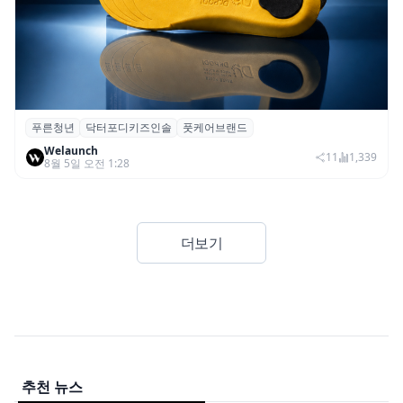
푸른청년
닥터포디키즈인솔
풋케어브랜드
푸른청년, 성장기 아동 발 건강 위한 ‘닥터포
Welaunch
디 키즈 인솔’ 출시
11
1,339
8월 5일 오전 1:28
더보기
추천 뉴스