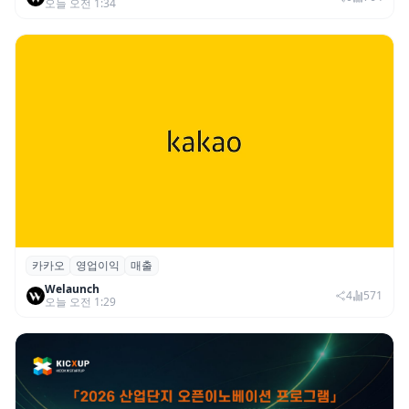
오늘 오전 1:34
카카오
영업이익
매출
카카오, 2026년 2분기 매출 2조985억·영업
Welaunch
이익 2770억…역대 분기 최대
4
571
오늘 오전 1:29