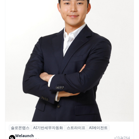
솔로몬랩스
AI기반세무자동화
스트라이프
AI에이전트
솔로몬랩스, 스트라이프 출신 이창헌 영입…
Welaunch
절세 전략 AI 에이전트 개발 본격화
0
764