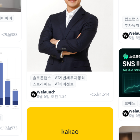
에이아이
곳과 손
컴포랩스
컴포랩스
투자유치
시드 투
Wela
9
388
8월 6
솔로몬랩스
AI기반세무자동화
솔로몬랩스, 스트라이프 출신 이창헌 영
스트라이프
AI에이전트
입…절세 전략 AI 에이전트 개발 본격화
Welaunch
5
1,514
8월 6일 오전 1:34
보메드
보메드 ‘
개 SNS
Wela
8월 6
죄
 대상 폭
00만 달
12
573