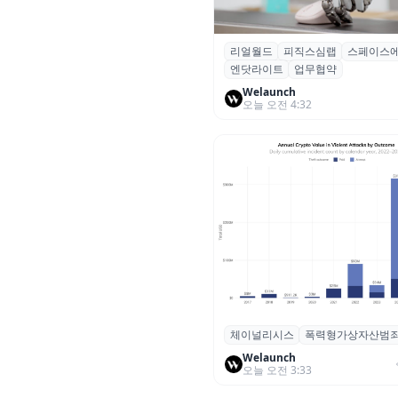
리얼월드
피직스심랩
스페이스
리얼월드, 로봇테크 스타트업 3
엔닷라이트
업무협약
잡고 휴머노이드 표준 만든다
Welaunch
오늘 오전 4:32
체이널리시스
폭력형가상자산범
체이널리시스 “가상자산 보유자
력 범죄 증가…상반기 탈취액 30
Welaunch
오늘 오전 3:33
러 돌파