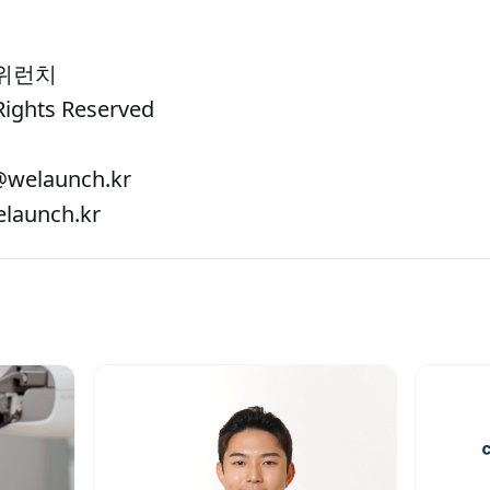
 위런치
Rights Reserved
welaunch.kr
aunch.kr