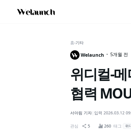
홈
›
기타
·
5개월 전
Welaunch
위디컬-메
협력 MO
서아림
기자
|
입력
2026.03.12 09
관심
5
260
태그
위