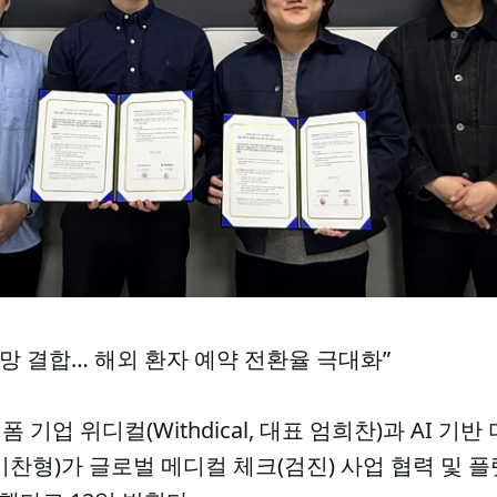
업망 결합… 해외 환자 예약 전환율 극대화”
기업 위디컬(Withdical, 대표 엄희찬)과 AI 기
표 이찬형)가 글로벌 메디컬 체크(검진) 사업 협력 및 