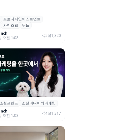
프로디지인베스트먼트
, 프로디지인베스트먼트로부터
사이즈랩
두들
자 유치
unch
5
1,320
일 오전 1:08
소셜프렌드
소셜미디어의마케팅
소셜프렌드’, 유튜브·인스타 등 6
 마케팅 통합 지원
unch
4
1,317
일 오전 1:03