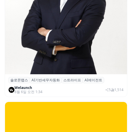
솔로몬랩스
AI기반세무자동화
스트라이프
AI에이전트
솔로몬랩스, 스트라이프 출신 이창헌 영입…
Welaunch
절세 전략 AI 에이전트 개발 본격화
5
1,514
8월 6일 오전 1:34