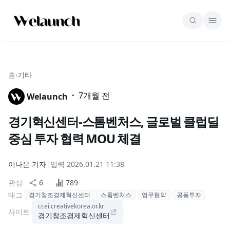
홈
›
기타
·
7개월 전
Welaunch
경기혁신센터-스톰벤처스, 글로벌 클럽딜
중심 투자 협력 MOU 체결
이나은
기자
|
입력
2026.01.21 11:38
관심
6
789
태그
경기창조경제혁신센터
스톰벤처스
업무협약
공동투자
ccei.creativekorea.or.kr
사이트
경기창조경제혁신센터