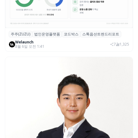
주주(ZUZU)
법인운영플랫폼
코드박스
스톡옵션트렌드리포트
스톡옵션 취소율 2년 만에 18.2%→31.3%…
Welaunch
권리 발생 즉시 행사 비중도 급증
7
1,325
8월 6일 오전 1:41