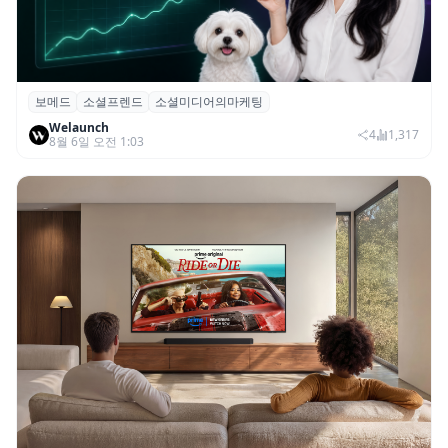
보메드
소셜프렌드
소셜미디어의마케팅
보메드 ‘소셜프렌드’, 유튜브·인스타 등 6개
Welaunch
SNS 마케팅 통합 지원
4
1,317
8월 6일 오전 1:03