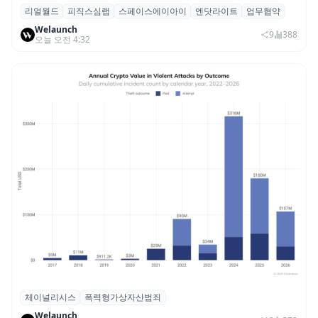
리얼월드
피직스심랩
스페이스에이아이
엔닷라이트
업무협약
리얼월드, 로봇테크 스타트업 3곳과 손잡고
Welaunch
휴머노이드 표준 만든다
9
388
오늘 오전 4:32
체이널리시스
폭력형가상자산범죄
체이널리시스 “가상자산 보유자 대상 폭력
Welaunch