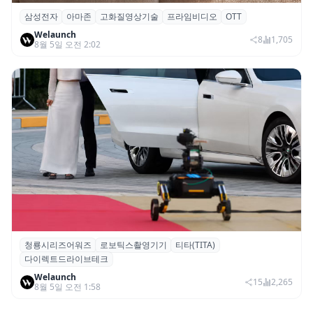
삼성전자
아마존
고화질영상기술
프라임비디오
OTT
삼성전자·아마존, 프라임 비디오에 ‘HDR10+
Welaunch
어드밴스드’ 적용
8
1,705
8월 5일 오전 2:02
청룡시리즈어워즈
로보틱스촬영기기
티타(TITA)
청룡시리즈어워즈 레드카펫에 등장한 바퀴
다이렉트드라이브테크
형 이족 보행 로봇 ‘티타(TITA)’
Welaunch
15
2,265
8월 5일 오전 1:58