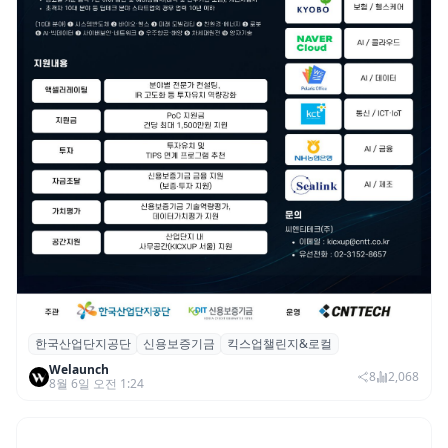
한국산업단지공단
신용보증기금
킥스업챌린지&로컬
산단공·신보, 2026 ‘킥스업 챌린지&로컬’ 참
Welaunch
여 스타트업 모집
8
2,068
8월 6일 오전 1:24