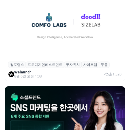
컴포랩스
프로디지인베스트먼트
투자유치
사이즈랩
두들
컴포랩스, 프로디지인베스트먼트로부터 시
Welaunch
드 투자 유치
5
1,320
8월 6일 오전 1:08