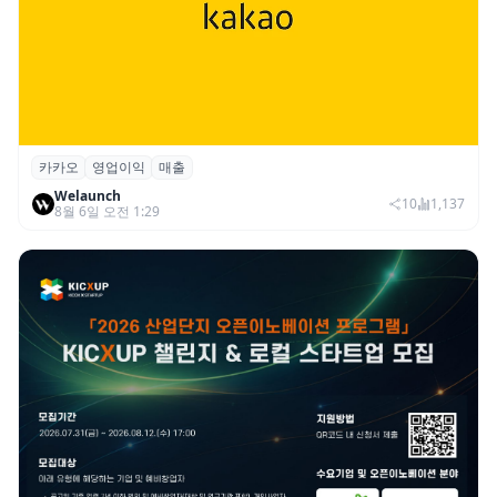
카카오
영업이익
매출
카카오, 2026년 2분기 매출 2조985억·영업
Welaunch
이익 2770억…역대 분기 최대
10
1,137
8월 6일 오전 1:29