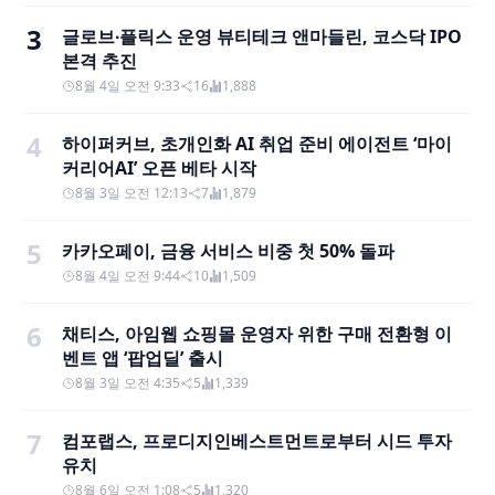
3
글로브∙플릭스 운영 뷰티테크 앤마들린, 코스닥 IPO
본격 추진
8월 4일 오전 9:33
16
1,888
4
하이퍼커브, 초개인화 AI 취업 준비 에이전트 ‘마이
커리어AI’ 오픈 베타 시작
8월 3일 오전 12:13
7
1,879
5
카카오페이, 금융 서비스 비중 첫 50% 돌파
8월 4일 오전 9:44
10
1,509
6
채티스, 아임웹 쇼핑몰 운영자 위한 구매 전환형 이
벤트 앱 ‘팝업딜’ 출시
8월 3일 오전 4:35
5
1,339
7
컴포랩스, 프로디지인베스트먼트로부터 시드 투자
유치
8월 6일 오전 1:08
5
1,320