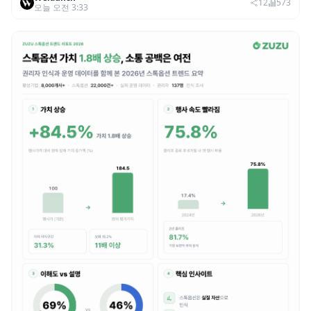
범죄 증가…상반기 탈취액 3000만 달러 돌파
12
573
오늘 오전 3:33