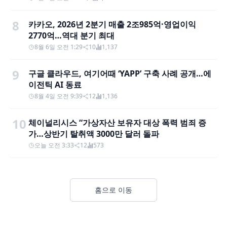
8
카카오, 2026년 2분기 매출 2조985억·영업이익
2770억…역대 분기 최대
8월 6일 오전 1:29
10
1,137
9
구글 클라우드, 여기어때 ‘YAPP’ 구축 사례 공개…에
이전틱 AI 동료
8월 4일 오전 9:39
12
1,136
10
체이널리시스 “가상자산 보유자 대상 폭력 범죄 증
가…상반기 탈취액 3000만 달러 돌파
오늘 오전 3:33
12
573
홈으로 이동