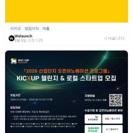
카카오
영업이익
매출
카카오, 2026년 2분기 매출 2조985억·영업
Welaunch
이익 2770억…역대 분기 최대
14
1,512
8월 6일 오전 1:29