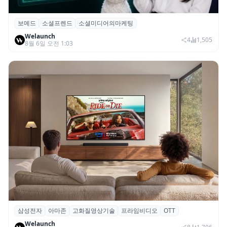
보메드
소셜프렌드
소셜미디어의마케팅
보메드 ‘소셜프렌드’, 유튜브·인스타 등 6개
Welaunch
SNS 마케팅 통합 지원
4
1,505
8월 6일 오전 1:03
삼성전자
아마존
고화질영상기술
프라임비디오
OTT
삼성전자·아마존, 프라임 비디오에 ‘HDR10+
Welaunch