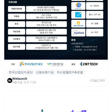
한국산업단지공단
신용보증기금
킥스업챌린지&로컬
산단공·신보, 2026 ‘킥스업 챌린지&로컬’ 참
Welaunch
여 스타트업 모집
8
2,069
8월 6일 오전 1:24