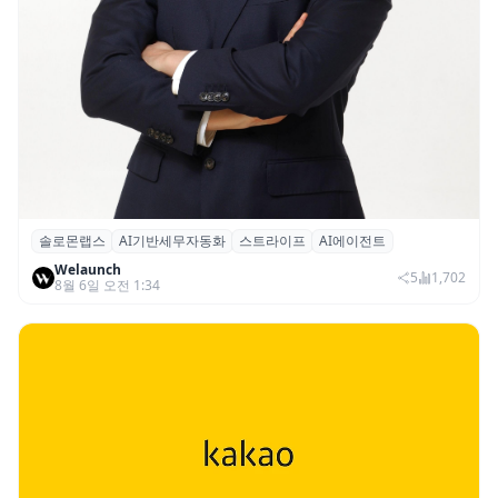
솔로몬랩스
AI기반세무자동화
스트라이프
AI에이전트
솔로몬랩스, 스트라이프 출신 이창헌 영입…
Welaunch
절세 전략 AI 에이전트 개발 본격화
5
1,702
8월 6일 오전 1:34