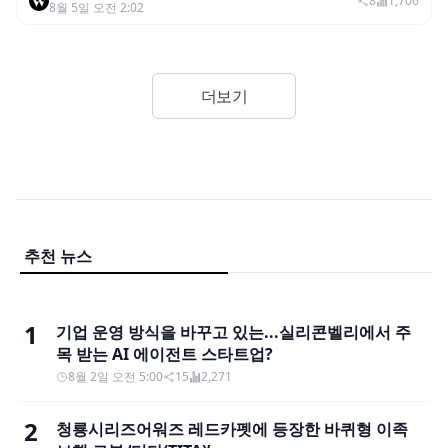
어드밴스드’ 적용
8
1,706
8월 5일 오전 2:02
더보기
추천 뉴스
1
기업 운영 방식을 바꾸고 있는...실리콘벨리에서 주
목 받는 AI 에이전트 스타트업?
8월 2일 오전 5:00
15
2,271
2
청룡시리즈어워즈 레드카펫에 등장한 바퀴형 이족