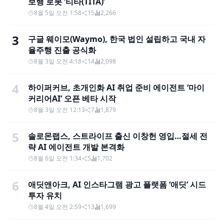
보행 로봇 ‘티타(TITA)’
8월 5일 오전 1:58
15
2,266
3
구글 웨이모(Waymo), 한국 법인 설립하고 국내 자
율주행 진출 공식화
8월 3일 오전 4:18
14
2,098
4
하이퍼커브, 초개인화 AI 취업 준비 에이전트 ‘마이
커리어AI’ 오픈 베타 시작
8월 3일 오전 12:13
7
1,879
5
솔로몬랩스, 스트라이프 출신 이창헌 영입…절세 전
략 AI 에이전트 개발 본격화
8월 6일 오전 1:34
5
1,702
6
애딧앤아크, AI 인스타그램 광고 플랫폼 ‘애딧’ 시드
투자 유치
8월 4일 오전 2:59
13
1,699