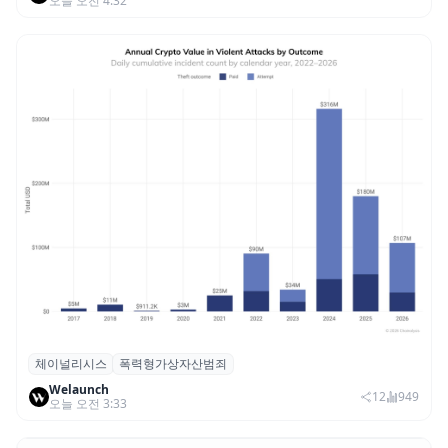
오늘 오전 4:32
체이널리시스
폭력형가상자산범죄
체이널리시스 “가상자산 보유자 대상 폭력
Welaunch
범죄 증가…상반기 탈취액 3000만 달러 돌파
12
949
오늘 오전 3:33