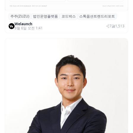
주주(ZUZU)
법인운영플랫폼
코드박스
스톡옵션트렌드리포트
스톡옵션 취소율 2년 만에 18.2%→31.3%…
Welaunch
권리 발생 즉시 행사 비중도 급증
7
1,513
8월 6일 오전 1:41