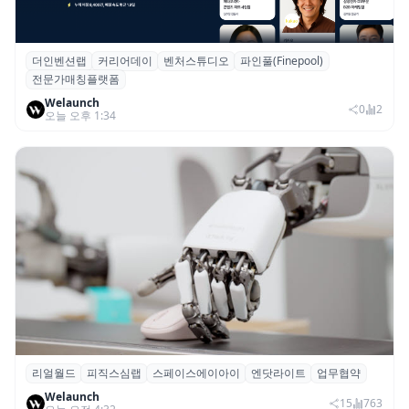
더인벤션랩
커리어데이
벤처스튜디오
파인풀(Finepool)
더인벤션랩·커리어데이, 스타트업 전문가 매
전문가매칭플랫폼
칭 플랫폼 ‘파인풀’ 출시
Welaunch
0
2
오늘 오후 1:34
리얼월드
피직스심랩
스페이스에이아이
엔닷라이트
업무협약
리얼월드, 로봇테크 스타트업 3곳과 손잡고
Welaunch
휴머노이드 표준 만든다
15
763