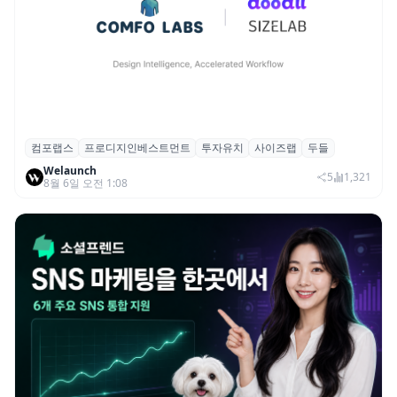
컴포랩스
프로디지인베스트먼트
투자유치
사이즈랩
두들
컴포랩스, 프로디지인베스트먼트로부터 시
Welaunch
드 투자 유치
5
1,321
8월 6일 오전 1:08