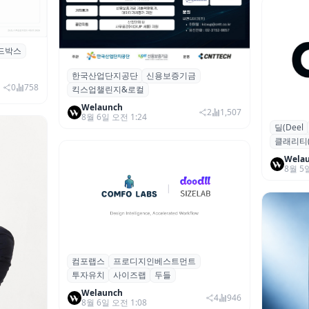
드박스
시 행사 비
한국산업단지공단
신용보증기금
산단공·신보, 2026 ‘킥스업 챌린지&로컬’
0
758
킥스업챌린지&로컬
참여 스타트업 모집
Welaunch
2
1,507
8월 6일 오전 1:24
딜(Deel
글로벌 HR
클래리티(Cl
달러 돌파
Wela
8월 5
컴포랩스
프로디지인베스트먼트
컴포랩스, 프로디지인베스트먼트로부터
투자유치
사이즈랩
두들
시드 투자 유치
Welaunch
4
946
8월 6일 오전 1:08