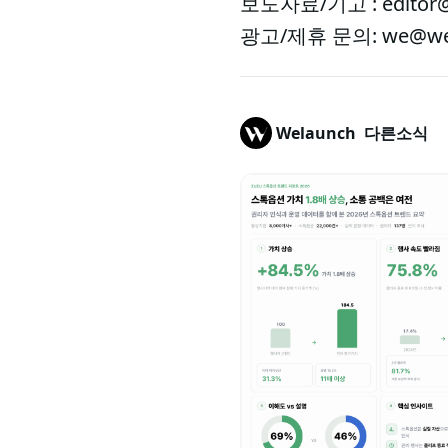
보도자료/기고 : editor@
광고/제휴 문의: we@wel
Welaunch
다른소식