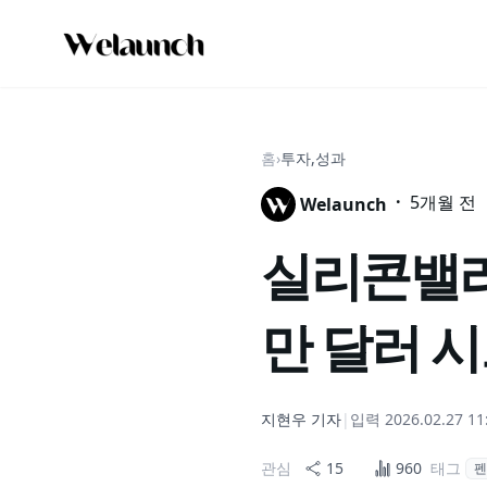
홈
›
투자,성과
·
5개월 전
Welaunch
실리콘밸리 
만 달러 시
지현우
기자
|
입력
2026.02.27 11
관심
15
960
태그
펜