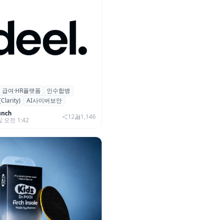
급여·HR플랫폼
인수합병
 플랫폼 딜(Deel), ARR 15억
arity)
AI사이버보안
…AI 보안 역량 강화
unch
12
1,146
일 오전 1:42