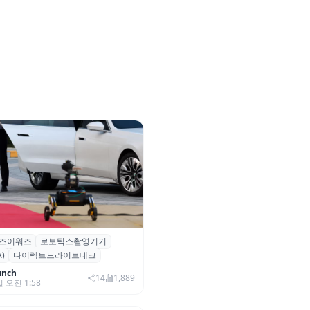
즈어워즈
로보틱스촬영기기
즈어워즈 레드카펫에 등장한 바
)
다이렉트드라이브테크
보행 로봇 ‘티타(TITA)’
unch
14
1,889
일 오전 1:58