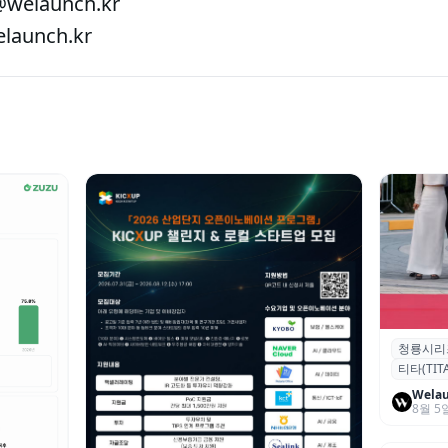
welaunch.kr
aunch.kr
청룡시리
청룡시리
티타(TITA
퀴형 이족 
Wela
8월 5