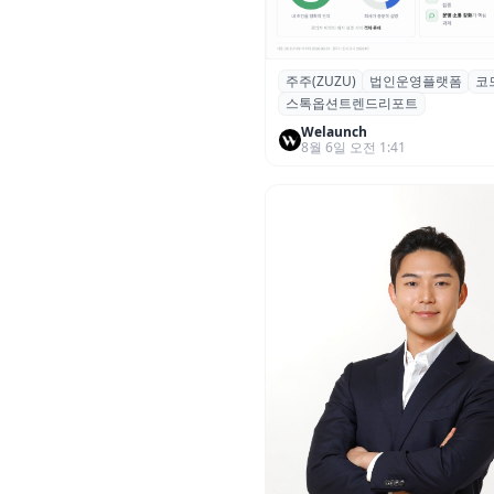
주주(ZUZU)
법인운영플랫폼
코
스톡옵션 취소율 2년 만에
스톡옵션트렌드리포트
18.2%→31.3%…권리 발생 즉
중도 급증
Welaunch
8월 6일 오전 1:41