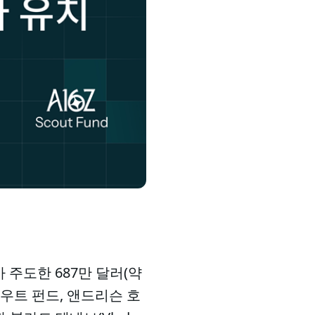
가 주도한 687만 달러(약
카우트 펀드, 앤드리슨 호