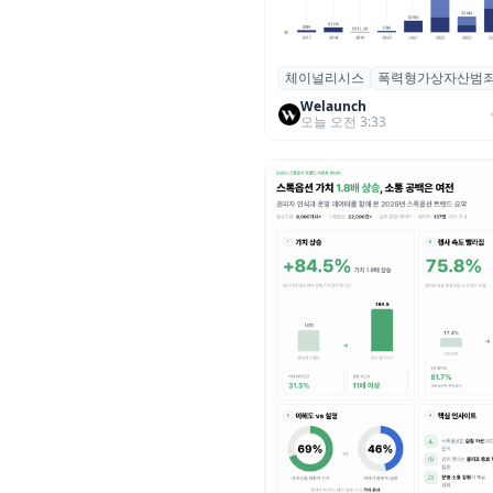
체이널리시스
폭력형가상자산범
체이널리시스 “가상자산 보유자
력 범죄 증가…상반기 탈취액 30
Welaunch
오늘 오전 3:33
러 돌파