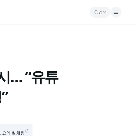
검색
시… “유튜
”
무료 요약 & 채팅