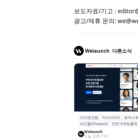
보도자료/기고 : editor@
광고/제휴 문의: we@wel
Welaunch
다른소식
더인벤션랩
커리어데이
벤처스
더인벤션랩·커리어데이, 스타트
파인풀(Finepool)
전문가매칭플랫
가 매칭 플랫폼 ‘파인풀’ 출시
Welaunch
오늘 오후 1:34