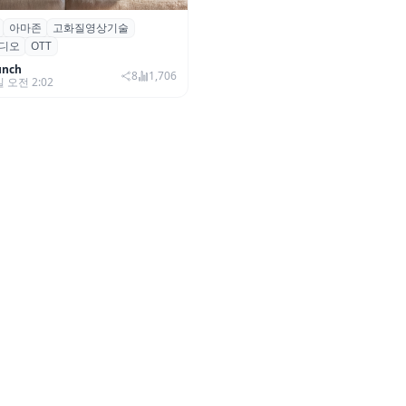
아마존
고화질영상기술
·아마존, 프라임 비디오에
디오
OTT
0+ 어드밴스드’ 적용
unch
8
1,706
일 오전 2:02