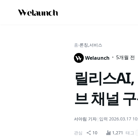
홈
›
론칭,서비스
·
5개월 전
Welaunch
릴리스AI,
브 채널 구
서아림
기자
|
입력
2026.03.17 10
관심
10
1,271
태그