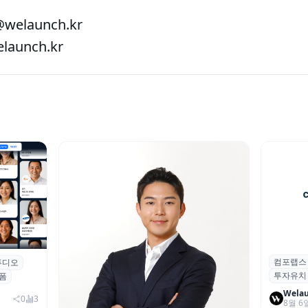
welaunch.kr
aunch.kr
컴포랩스
컴포랩스
튜디오
업 전문
투자유치
시드 투
폼
Wela
0
3
8월 6