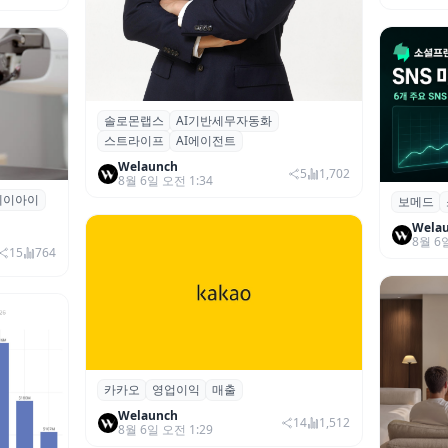
솔로몬랩스
AI기반세무자동화
솔로몬랩스, 스트라이프 출신 이창헌 영
스트라이프
AI에이전트
입…절세 전략 AI 에이전트 개발 본격화
Welaunch
5
1,702
8월 6일 오전 1:34
에이아이
곳과 손
보메드
보메드 ‘
개 SNS
Wela
8월 6
15
764
카카오
영업이익
매출
카카오, 2026년 2분기 매출 2조985억·영
업이익 2770억…역대 분기 최대
Welaunch
14
1,512
8월 6일 오전 1:29