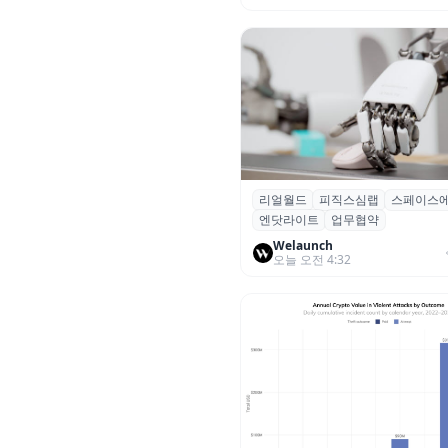
리얼월드
피직스심랩
스페이스
리얼월드, 로봇테크 스타트업 3
엔닷라이트
업무협약
잡고 휴머노이드 표준 만든다
Welaunch
오늘 오전 4:32