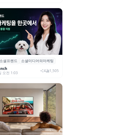
소셜프렌드
소셜미디어의마케팅
소셜프렌드’, 유튜브·인스타 등 6
 마케팅 통합 지원
unch
4
1,505
일 오전 1:03