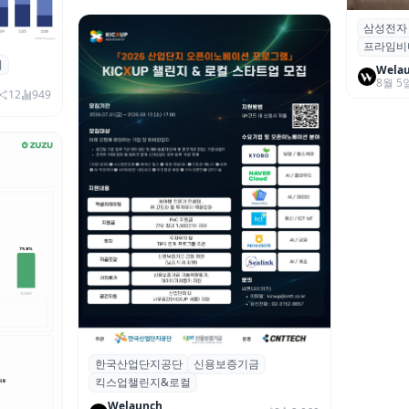
삼성전자
삼성전자
프라임비
‘HDR1
죄
 대상 폭
Wela
8월 5
00만 달
12
949
한국산업단지공단
신용보증기금
산단공·신보, 2026 ‘킥스업 챌린지&로컬’
킥스업챌린지&로컬
참여 스타트업 모집
Welaunch