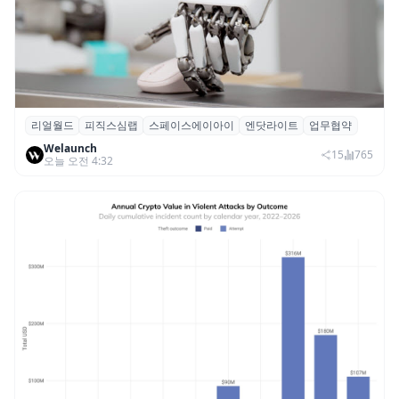
리얼월드
피직스심랩
스페이스에이아이
엔닷라이트
업무협약
리얼월드, 로봇테크 스타트업 3곳과 손잡고
Welaunch
휴머노이드 표준 만든다
15
765
오늘 오전 4:32