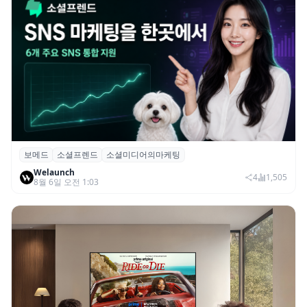
보메드
소셜프렌드
소셜미디어의마케팅
보메드 ‘소셜프렌드’, 유튜브·인스타 등 6개
Welaunch
SNS 마케팅 통합 지원
4
1,505
8월 6일 오전 1:03