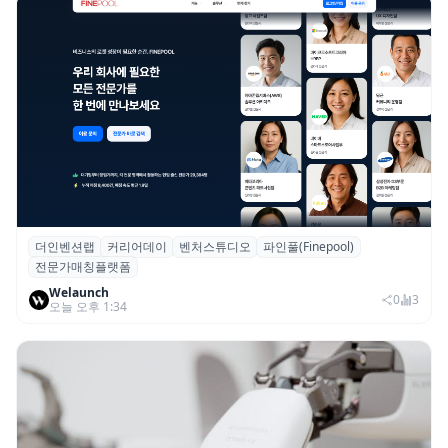
더인벤션랩
커리어데이
벤처스튜디오
파인풀(Finepool)
더인벤션랩·커리어데이, 스타트업 전문가 매
전문가매칭플랫폼
칭 플랫폼 ‘파인풀’ 출시
Welaunch
0
3
오늘 오후 1:34