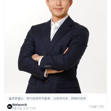
솔로몬랩스
AI기반세무자동화
스트라이프
AI에이전트
솔로몬랩스, 스트라이프 출신 이창헌 영입…
Welaunch
절세 전략 AI 에이전트 개발 본격화
5
1,702
8월 6일 오전 1:34