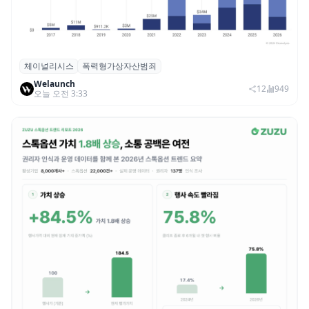
체이널리시스
폭력형가상자산범죄
체이널리시스 “가상자산 보유자 대상 폭력
Welaunch
범죄 증가…상반기 탈취액 3000만 달러 돌파
12
949
오늘 오전 3:33