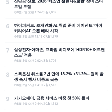
5
산단공·신보, 2026 ‘킥스업 챌린지&로컬’ 참여 스타
트업 모집
8월 6일 오전 1:24
8
2,069
6
하이퍼커브, 초개인화 AI 취업 준비 에이전트 ‘마이
커리어AI’ 오픈 베타 시작
8월 3일 오전 12:13
7
1,879
7
삼성전자·아마존, 프라임 비디오에 ‘HDR10+ 어드밴
스드’ 적용
8월 5일 오전 2:02
8
1,706
8
스톡옵션 취소율 2년 만에 18.2%→31.3%…권리 발
생 즉시 행사 비중도 급증
8월 6일 오전 1:41
7
1,513
9
카카오페이, 금융 서비스 비중 첫 50% 돌파
8월 4일 오전 9:44
10
1,512