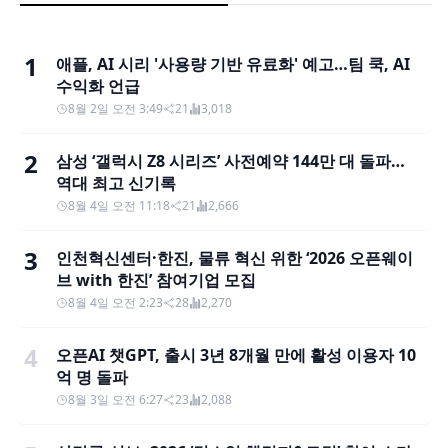
1
애플, AI 시리 '사용량 기반 유료화' 예고…팀 쿡, AI
수익화 언급
8월 2일 오전 3:49
21
3,018
2
삼성 ‘갤럭시 Z8 시리즈’ 사전예약 144만 대 돌파…
역대 최고 신기록
8월 4일 오전 11:18
21
2,666
3
인천혁신센터·한진, 물류 혁신 위한 ‘2026 오픈웨이
브 with 한진’ 참여기업 모집
8월 4일 오전 2:23
28
2,270
4
오픈AI 챗GPT, 출시 3년 8개월 만에 활성 이용자 10
억 명 돌파
8월 3일 오전 6:27
23
2,088