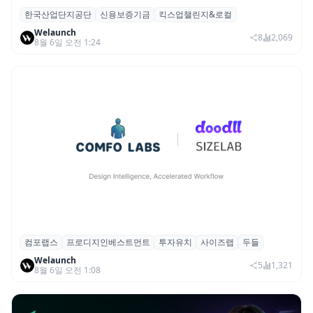
한국산업단지공단
신용보증기금
킥스업챌린지&로컬
산단공·신보, 2026 ‘킥스업 챌린지&로컬’ 참
Welaunch
여 스타트업 모집
8
2,069
8월 6일 오전 1:24
컴포랩스
프로디지인베스트먼트
투자유치
사이즈랩
두들
컴포랩스, 프로디지인베스트먼트로부터 시
Welaunch
드 투자 유치
5
1,321
8월 6일 오전 1:08