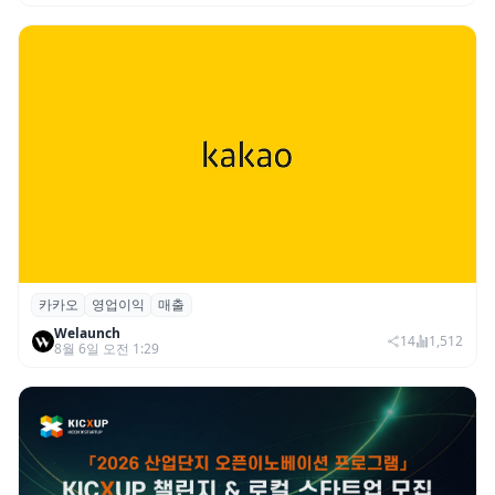
카카오
영업이익
매출
카카오, 2026년 2분기 매출 2조985억·영업
Welaunch
이익 2770억…역대 분기 최대
14
1,512
8월 6일 오전 1:29