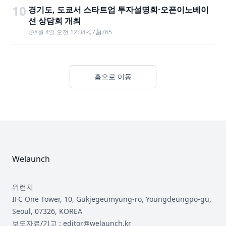
10
경기도, 도쿄서 스타트업 투자설명회·오픈이노베이
션 상담회 개최
8월 4일 오전 12:34
7
765
홈으로 이동
Footer
Welaunch
위런치
IFC One Tower, 10, Gukjegeumyung-ro, Youngdeungpo-gu,
Seoul, 07326, KOREA
보도자료/기고 : editor@welaunch.kr