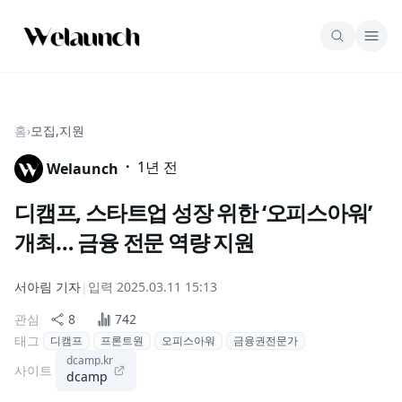
홈
›
모집,지원
·
1년 전
Welaunch
디캠프, 스타트업 성장 위한 ‘오피스아워’
개최… 금융 전문 역량 지원
서아림
기자
|
입력
2025.03.11 15:13
관심
8
742
태그
디캠프
프론트원
오피스아워
금융권전문가
dcamp.kr
사이트
dcamp