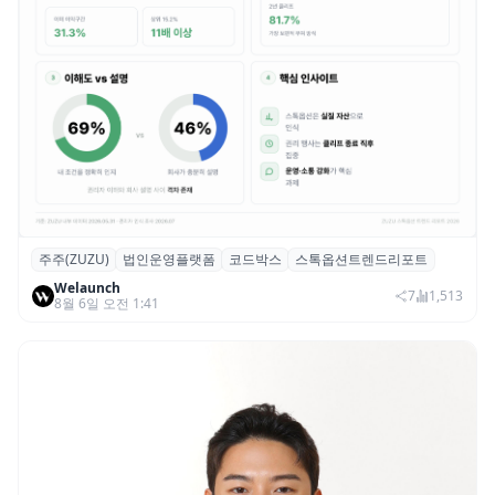
주주(ZUZU)
법인운영플랫폼
코드박스
스톡옵션트렌드리포트
스톡옵션 취소율 2년 만에 18.2%→31.3%…
Welaunch
권리 발생 즉시 행사 비중도 급증
7
1,513
8월 6일 오전 1:41