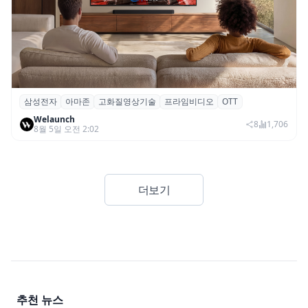
삼성전자
아마존
고화질영상기술
프라임비디오
OTT
삼성전자·아마존, 프라임 비디오에 ‘HDR10+
Welaunch
어드밴스드’ 적용
8
1,706
8월 5일 오전 2:02
더보기
추천 뉴스