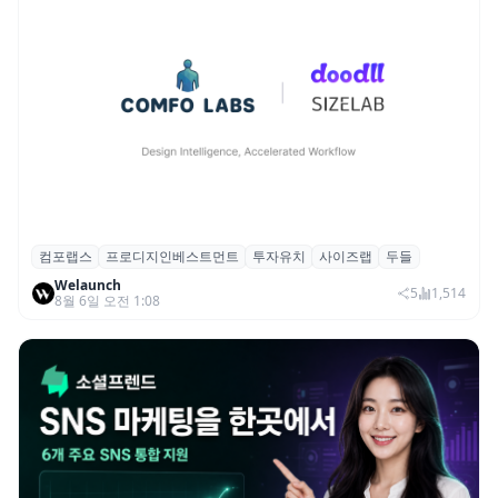
컴포랩스
프로디지인베스트먼트
투자유치
사이즈랩
두들
컴포랩스, 프로디지인베스트먼트로부터 시
Welaunch
드 투자 유치
5
1,514
8월 6일 오전 1:08