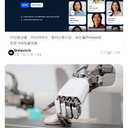
더인벤션랩
커리어데이
벤처스튜디오
파인풀(Finepool)
더인벤션랩·커리어데이, 스타트업 전문가 매
전문가매칭플랫폼
칭 플랫폼 ‘파인풀’ 출시
Welaunch
12
1,134
8월 7일 오후 1:34