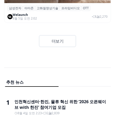
삼성전자
아마존
고화질영상기술
프라임비디오
OTT
삼성전자·아마존, 프라임 비디오에 ‘HDR10+
Welaunch
어드밴스드’ 적용
8
2,270
8월 5일 오전 2:02
더보기
추천 뉴스
1
인천혁신센터·한진, 물류 혁신 위한 ‘2026 오픈웨이
브 with 한진’ 참여기업 모집
8월 4일 오전 2:23
32
2,839