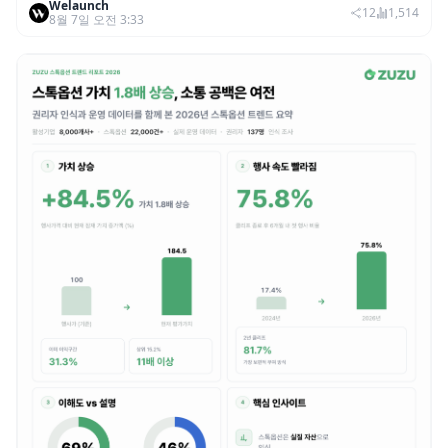
Welaunch
범죄 증가…상반기 탈취액 3000만 달러 돌파
12
1,514
8월 7일 오전 3:33