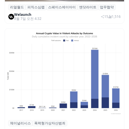
리얼월드
피직스심랩
스페이스에이아이
엔닷라이트
업무협약
리얼월드, 로봇테크 스타트업 3곳과 손잡고
Welaunch
휴머노이드 표준 만든다
15
1,516
8월 7일 오전 4:32
체이널리시스
폭력형가상자산범죄
체이널리시스 “가상자산 보유자 대상 폭력