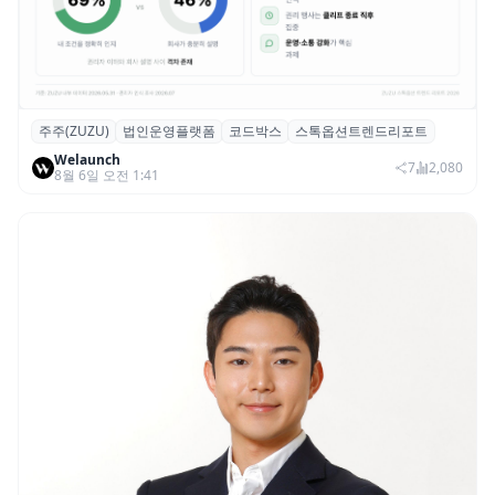
주주(ZUZU)
법인운영플랫폼
코드박스
스톡옵션트렌드리포트
스톡옵션 취소율 2년 만에 18.2%→31.3%…
Welaunch
권리 발생 즉시 행사 비중도 급증
7
2,080
8월 6일 오전 1:41