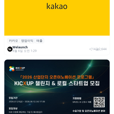
카카오
영업이익
매출
카카오, 2026년 2분기 매출 2조985억·영업
Welaunch
이익 2770억…역대 분기 최대
14
2,644
8월 6일 오전 1:29