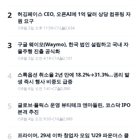
2
허깅페이스 CEO, 오픈AI에 1억 달러 상당 컴퓨팅 자
원 요구
8월 2일 오후 11:59
12
2,634
3
구글 웨이모(Waymo), 한국 법인 설립하고 국내 자
율주행 진출 공식화
8월 3일 오전 4:18
14
2,101
4
스톡옵션 취소율 2년 만에 18.2%→31.3%…권리 발
생 즉시 행사 비중도 급증
8월 6일 오전 1:41
7
2,080
5
글로브∙플릭스 운영 뷰티테크 앤마들린, 코스닥 IPO
본격 추진
8월 4일 오전 9:33
16
2,080
6
프라이머, 29세 이하 창업자 모임 ‘U29 파운더스 클