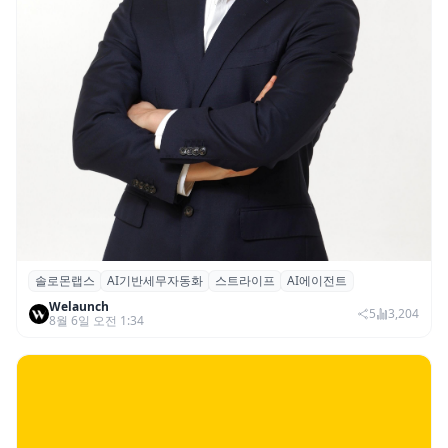
솔로몬랩스
AI기반세무자동화
스트라이프
AI에이전트
솔로몬랩스, 스트라이프 출신 이창헌 영입…
Welaunch
절세 전략 AI 에이전트 개발 본격화
5
3,204
8월 6일 오전 1:34