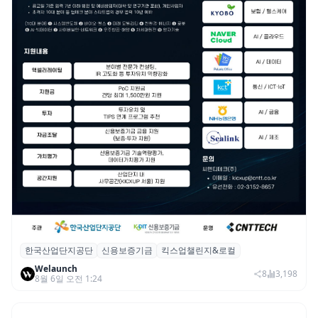
한국산업단지공단
신용보증기금
킥스업챌린지&로컬
산단공·신보, 2026 ‘킥스업 챌린지&로컬’ 참
Welaunch
여 스타트업 모집
8
3,198
8월 6일 오전 1:24