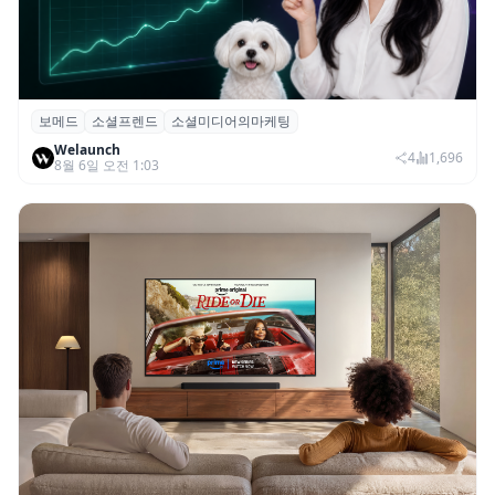
보메드
소셜프렌드
소셜미디어의마케팅
보메드 ‘소셜프렌드’, 유튜브·인스타 등 6개
Welaunch
SNS 마케팅 통합 지원
4
1,696
8월 6일 오전 1:03