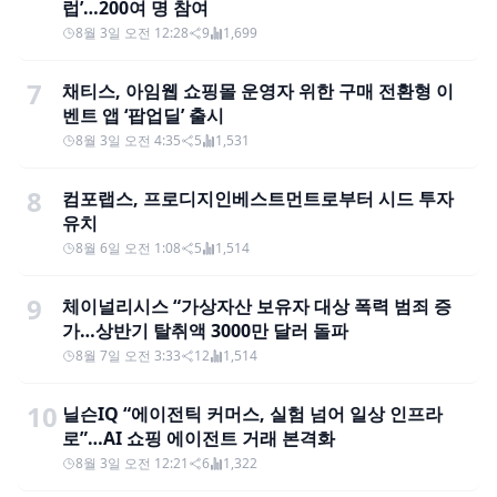
럽’…200여 명 참여
8월 3일 오전 12:28
9
1,699
7
채티스, 아임웹 쇼핑몰 운영자 위한 구매 전환형 이
벤트 앱 ‘팝업딜’ 출시
8월 3일 오전 4:35
5
1,531
8
컴포랩스, 프로디지인베스트먼트로부터 시드 투자
유치
8월 6일 오전 1:08
5
1,514
9
체이널리시스 “가상자산 보유자 대상 폭력 범죄 증
가…상반기 탈취액 3000만 달러 돌파
8월 7일 오전 3:33
12
1,514
10
닐슨IQ “에이전틱 커머스, 실험 넘어 일상 인프라
로”…AI 쇼핑 에이전트 거래 본격화
8월 3일 오전 12:21
6
1,322