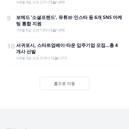
8월 4일 오전 2:51
9
1,890
9
보메드 ‘소셜프렌드’, 유튜브·인스타 등 6개 SNS 마케
팅 통합 지원
8월 6일 오전 1:03
4
1,696
10
서귀포시, 스타트업베이·타운 입주기업 모집…총 4
개사 선발
8월 3일 오전 3:18
10
1,515
홈으로 이동
Footer