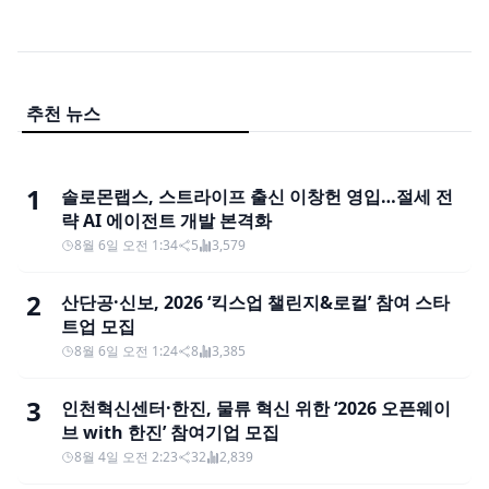
추천 뉴스
1
솔로몬랩스, 스트라이프 출신 이창헌 영입…절세 전
략 AI 에이전트 개발 본격화
8월 6일 오전 1:34
5
3,579
2
산단공·신보, 2026 ‘킥스업 챌린지&로컬’ 참여 스타
트업 모집
8월 6일 오전 1:24
8
3,385
3
인천혁신센터·한진, 물류 혁신 위한 ‘2026 오픈웨이
브 with 한진’ 참여기업 모집
8월 4일 오전 2:23
32
2,839