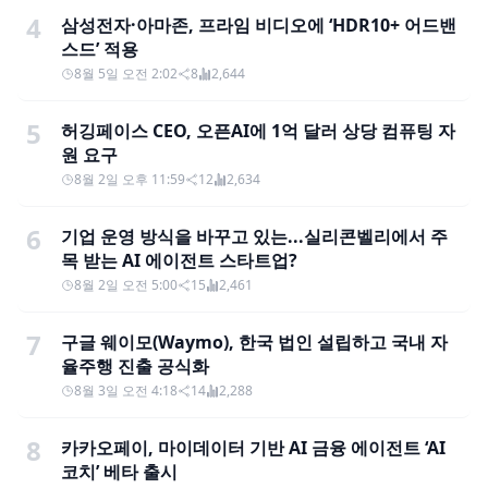
4
삼성전자·아마존, 프라임 비디오에 ‘HDR10+ 어드밴
스드’ 적용
8월 5일 오전 2:02
8
2,644
5
허깅페이스 CEO, 오픈AI에 1억 달러 상당 컴퓨팅 자
원 요구
8월 2일 오후 11:59
12
2,634
6
기업 운영 방식을 바꾸고 있는...실리콘벨리에서 주
목 받는 AI 에이전트 스타트업?
8월 2일 오전 5:00
15
2,461
7
구글 웨이모(Waymo), 한국 법인 설립하고 국내 자
율주행 진출 공식화
8월 3일 오전 4:18
14
2,288
8
카카오페이, 마이데이터 기반 AI 금융 에이전트 ‘AI
코치’ 베타 출시