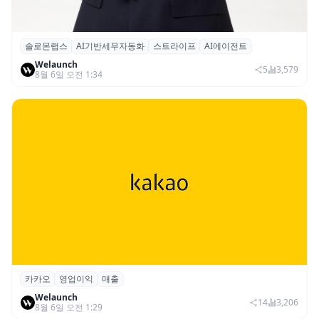
솔로몬랩스
AI기반세무자동화
스트라이프
AI에이전트
솔로몬랩스, 스트라이프 출신 이창헌 영입…
Welaunch
절세 전략 AI 에이전트 개발 본격화
5
3,579
8월 6일 오전 1:34
카카오
영업이익
매출
카카오, 2026년 2분기 매출 2조985억·영업
Welaunch
이익 2770억…역대 분기 최대
14
3,206
8월 6일 오전 1:29