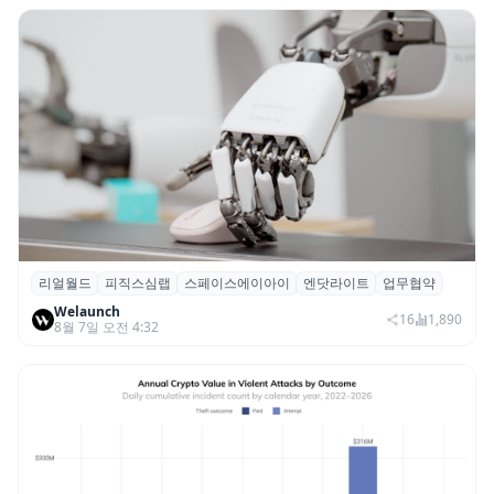
리얼월드
피직스심랩
스페이스에이아이
엔닷라이트
업무협약
리얼월드, 로봇테크 스타트업 3곳과 손잡고
Welaunch
휴머노이드 표준 만든다
16
1,890
8월 7일 오전 4:32