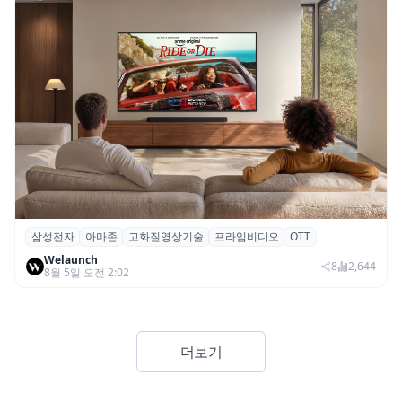
삼성전자
아마존
고화질영상기술
프라임비디오
OTT
삼성전자·아마존, 프라임 비디오에 ‘HDR10+
Welaunch
어드밴스드’ 적용
8
2,644
8월 5일 오전 2:02
더보기