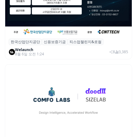
한국산업단지공단
신용보증기금
킥스업챌린지&로컬
산단공·신보, 2026 ‘킥스업 챌린지&로컬’ 참
Welaunch
여 스타트업 모집
8
3,385
8월 6일 오전 1:24