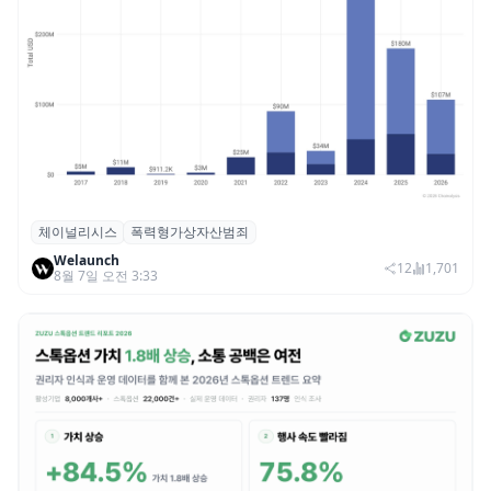
체이널리시스
폭력형가상자산범죄
체이널리시스 “가상자산 보유자 대상 폭력
Welaunch
범죄 증가…상반기 탈취액 3000만 달러 돌파
12
1,701
8월 7일 오전 3:33