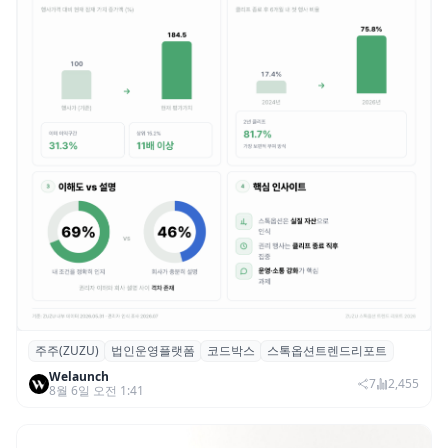
주주(ZUZU)
법인운영플랫폼
코드박스
스톡옵션트렌드리포트
스톡옵션 취소율 2년 만에 18.2%→31.3%…
Welaunch
권리 발생 즉시 행사 비중도 급증
7
2,455
8월 6일 오전 1:41