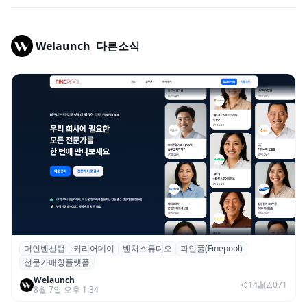
Welaunch
다른소식
더인벤션랩
커리어데이
벤처스튜디오
파인풀(Finepool)
더인벤션랩·커리어데이, 스타트업 전문가 매
전문가매칭플랫폼
칭 플랫폼 ‘파인풀’ 출시
Welaunch
14
2,071
8월 7일 오후 1:34