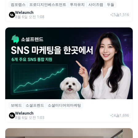
컴포랩스
프로디지인베스트먼트
투자유치
사이즈랩
두들
컴포랩스, 프로디지인베스트먼트로부터 시
Welaunch
드 투자 유치
5
1,516
8월 6일 오전 1:08
보메드
소셜프렌드
소셜미디어의마케팅
보메드 ‘소셜프렌드’, 유튜브·인스타 등 6개
Welaunch
SNS 마케팅 통합 지원
4
1,696
8월 6일 오전 1:03