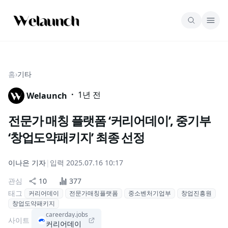
홈
›
기타
·
1년 전
Welaunch
전문가 매칭 플랫폼 ‘커리어데이’, 중기부
‘창업도약패키지’ 최종 선정
이나은
기자
|
입력
2025.07.16 10:17
관심
10
377
태그
커리어데이
전문가매칭플랫폼
중소벤처기업부
창업진흥원
창업도약패키지
careerday.jobs
사이트
커리어데이