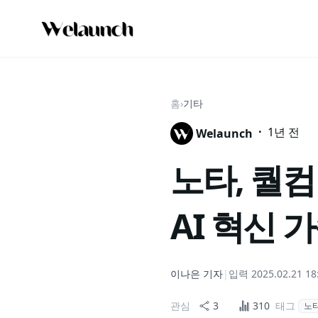
홈
›
기타
·
1년 전
Welaunch
노타, 퀄컴
AI 혁신 
이나은
기자
|
입력
2025.02.21 18
관심
3
310
태그
노