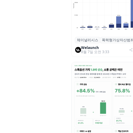
체이널리시스
폭력형가상자산범
체이널리시스 “가상자산 보유자
력 범죄 증가…상반기 탈취액 30
Welaunch
8월 7일 오전 3:33
러 돌파