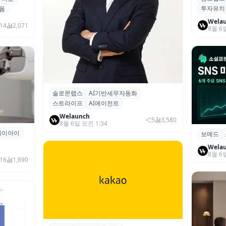
투자유치
시드 투
폼
Wela
14
2,071
8월 6
솔로몬랩스
AI기반세무자동화
솔로몬랩스, 스트라이프 출신 이창헌 영
스트라이프
AI에이전트
입…절세 전략 AI 에이전트 개발 본격화
Welaunch
5
3,580
8월 6일 오전 1:34
에이아이
곳과 손
보메드
보메드 ‘
개 SNS
Wela
8월 6
16
1,890