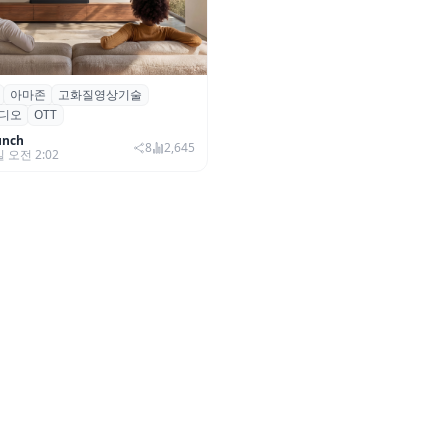
아마존
고화질영상기술
·아마존, 프라임 비디오에
디오
OTT
0+ 어드밴스드’ 적용
unch
8
2,645
일 오전 2:02