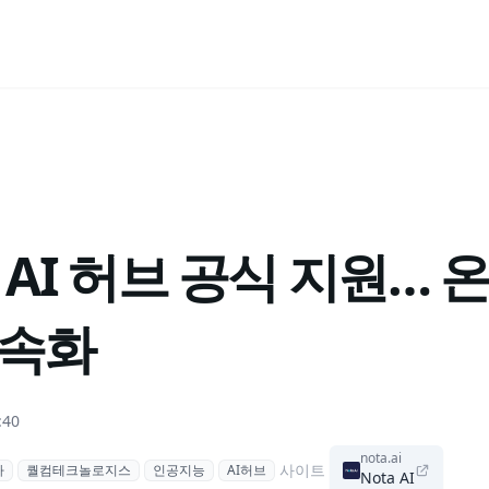
 AI 허브 공식 지원…
가속화
:40
nota.ai
사이트
타
퀄컴테크놀로지스
인공지능
AI허브
Nota AI