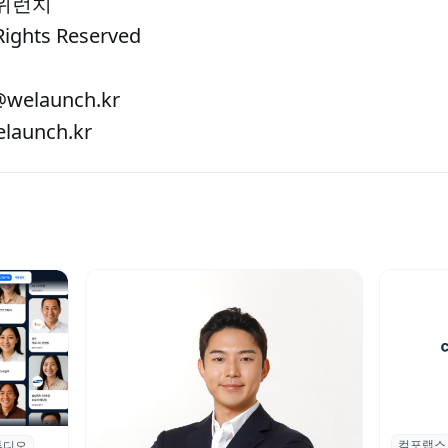
 위런치
Rights Reserved
welaunch.kr
aunch.kr
컴포랩스
컴포랩스
튜디오
업 전문