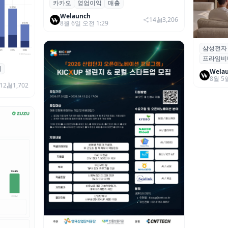
카카오
영업이익
매출
카카오, 2026년 2분기 매출 2조985억·영
업이익 2770억…역대 분기 최대
Welaunch
14
3,206
8월 6일 오전 1:29
삼성전자
삼성전자
프라임비
‘HDR1
죄
 대상 폭
Wela
8월 5
00만 달
12
1,702