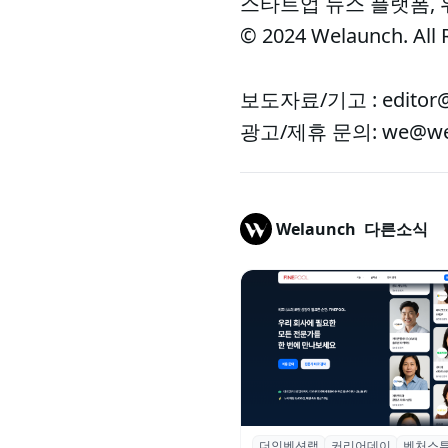
스타트업 뉴스 플랫폼,
© 2024 Welaunch. All 
보도자료/기고 : editor@
광고/제휴 문의: we@wel
Welaunch
다른소식
더인벤션랩
커리어데이
벤처스
더인벤션랩·커리어데이, 스타트