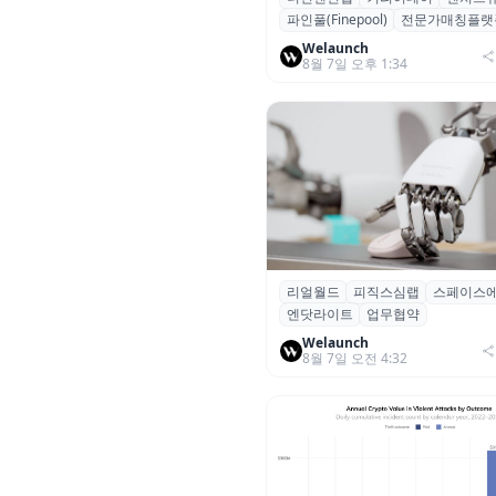
파인풀(Finepool)
전문가매칭플랫
가 매칭 플랫폼 ‘파인풀’ 출시
Welaunch
8월 7일 오후 1:34
리얼월드
피직스심랩
스페이스
리얼월드, 로봇테크 스타트업 3
엔닷라이트
업무협약
잡고 휴머노이드 표준 만든다
Welaunch
8월 7일 오전 4:32