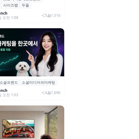
사이즈랩
두들
자 유치
unch
5
1,516
일 오전 1:08
소셜프렌드
소셜미디어의마케팅
소셜프렌드’, 유튜브·인스타 등 6
 마케팅 통합 지원
unch
4
1,696
일 오전 1:03