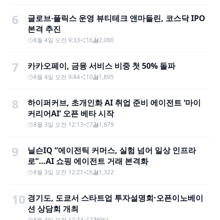
6
글로브∙플릭스 운영 뷰티테크 앤마들린, 코스닥 IPO
본격 추진
8월 4일 오전 9:33
16
2,080
7
카카오페이, 금융 서비스 비중 첫 50% 돌파
8월 4일 오전 9:44
10
1,895
8
하이퍼커브, 초개인화 AI 취업 준비 에이전트 ‘마이
커리어AI’ 오픈 베타 시작
8월 3일 오전 12:13
7
1,879
9
닐슨IQ “에이전틱 커머스, 실험 넘어 일상 인프라
로”…AI 쇼핑 에이전트 거래 본격화
8월 3일 오전 12:21
6
1,322
10
경기도, 도쿄서 스타트업 투자설명회·오픈이노베이
션 상담회 개최
8월 4일 오전 12:34
7
961