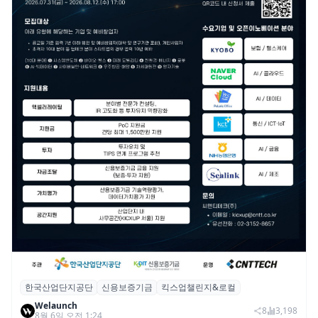
한국산업단지공단
신용보증기금
킥스업챌린지&로컬
산단공·신보, 2026 ‘킥스업 챌린지&로컬’ 참
Welaunch
여 스타트업 모집
8
3,198
8월 6일 오전 1:24