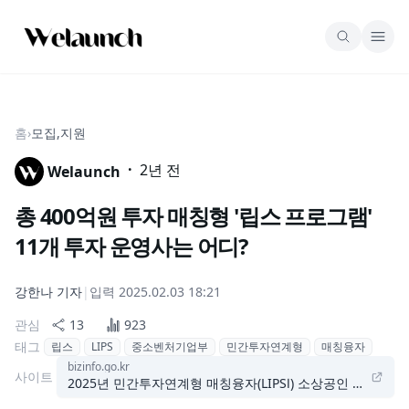
홈
›
모집,지원
·
2년 전
Welaunch
총 400억원 투자 매칭형 '립스 프로그램'
11개 투자 운영사는 어디?
강한나
기자
|
입력
2025.02.03 18:21
관심
13
923
태그
립스
LIPS
중소벤처기업부
민간투자연계형
매칭융자
bizinfo.go.kr
사이트
2025년 민간투자연계형 매칭융자(LIPSⅠ) 소상공인 모집 공고