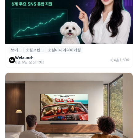
보메드
소셜프렌드
소셜미디어의마케팅
보메드 ‘소셜프렌드’, 유튜브·인스타 등 6개
Welaunch
SNS 마케팅 통합 지원
4
1,696
8월 6일 오전 1:03