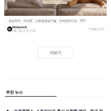
삼성전자
아마존
고화질영상기술
프라임비디오
OTT
삼성전자·아마존, 프라임 비디오에 ‘HDR10+
Welaunch
어드밴스드’ 적용
8
2,270
8월 5일 오전 2:02
더보기
추천 뉴스