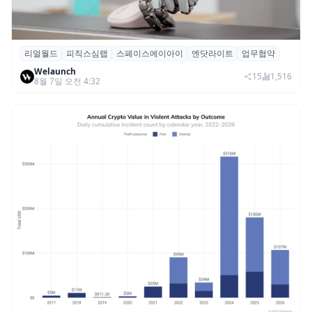
리얼월드
피직스심랩
스페이스에이아이
엔닷라이트
업무협약
리얼월드, 로봇테크 스타트업 3곳과 손잡고
Welaunch
휴머노이드 표준 만든다
15
1,516
8월 7일 오전 4:32