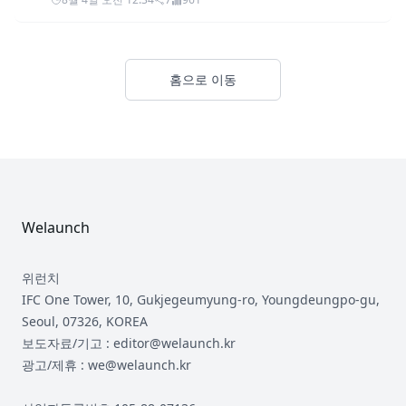
홈으로 이동
Footer
Welaunch
위런치
IFC One Tower, 10, Gukjegeumyung-ro, Youngdeungpo-gu,
Seoul, 07326, KOREA
보도자료/기고 : editor@welaunch.kr
광고/제휴 : we@welaunch.kr