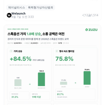
체이널리시스
폭력형가상자산범죄
체이널리시스 “가상자산 보유자 대상 폭력
Welaunch
범죄 증가…상반기 탈취액 3000만 달러 돌파
12
1,514
8월 7일 오전 3:33