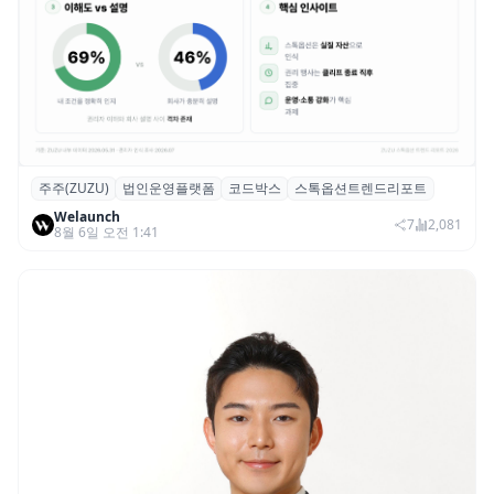
주주(ZUZU)
법인운영플랫폼
코드박스
스톡옵션트렌드리포트
스톡옵션 취소율 2년 만에 18.2%→31.3%…
Welaunch
권리 발생 즉시 행사 비중도 급증
7
2,081
8월 6일 오전 1:41