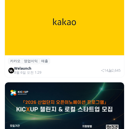
카카오
영업이익
매출
카카오, 2026년 2분기 매출 2조985억·영업
Welaunch
이익 2770억…역대 분기 최대
14
2,645
8월 6일 오전 1:29