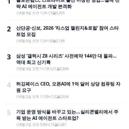
1
솔로몬랩스, 스트라이프 출신 이창헌 영입…절세 전
략 AI 에이전트 개발 본격화
8월 6일 오전 1:34
5
3,205
2
산단공·신보, 2026 ‘킥스업 챌린지&로컬’ 참여 스타
트업 모집
8월 6일 오전 1:24
8
3,198
3
삼성 ‘갤럭시 Z8 시리즈’ 사전예약 144만 대 돌파…
역대 최고 신기록
8월 4일 오전 11:18
21
2,860
4
허깅페이스 CEO, 오픈AI에 1억 달러 상당 컴퓨팅 자
원 요구
8월 2일 오후 11:59
12
2,634
5
기업 운영 방식을 바꾸고 있는...실리콘벨리에서 주
목 받는 AI 에이전트 스타트업?
8월 2일 오전 5:00
15
2,461