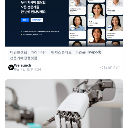
더인벤션랩
커리어데이
벤처스튜디오
파인풀(Finepool)
더인벤션랩·커리어데이, 스타트업 전문가 매
전문가매칭플랫폼
칭 플랫폼 ‘파인풀’ 출시
Welaunch
12
1,134
8월 7일 오후 1:34