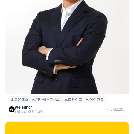
솔로몬랩스
AI기반세무자동화
스트라이프
AI에이전트
솔로몬랩스, 스트라이프 출신 이창헌 영입…
Welaunch
절세 전략 AI 에이전트 개발 본격화
5
3,205
8월 6일 오전 1:34