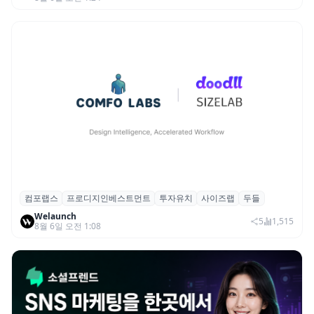
컴포랩스
프로디지인베스트먼트
투자유치
사이즈랩
두들
컴포랩스, 프로디지인베스트먼트로부터 시
Welaunch
드 투자 유치
5
1,515
8월 6일 오전 1:08