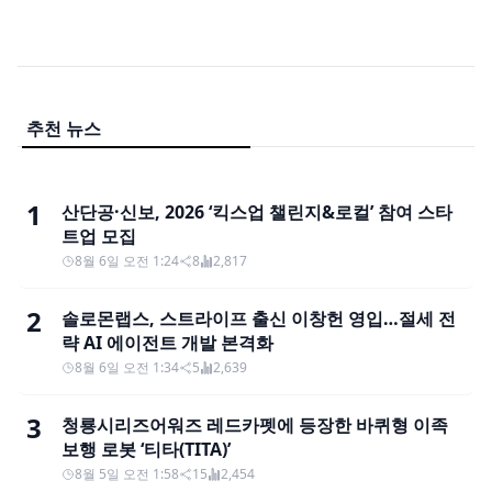
추천 뉴스
1
산단공·신보, 2026 ‘킥스업 챌린지&로컬’ 참여 스타
트업 모집
8월 6일 오전 1:24
8
2,817
2
솔로몬랩스, 스트라이프 출신 이창헌 영입…절세 전
략 AI 에이전트 개발 본격화
8월 6일 오전 1:34
5
2,639
3
청룡시리즈어워즈 레드카펫에 등장한 바퀴형 이족
보행 로봇 ‘티타(TITA)’
8월 5일 오전 1:58
15
2,454