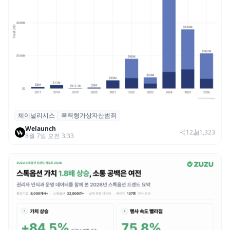
체이널리시스
폭력형가상자산범죄
체이널리시스 “가상자산 보유자 대상 폭력
Welaunch
범죄 증가…상반기 탈취액 3000만 달러 돌파
12
1,323
8월 7일 오전 3:33