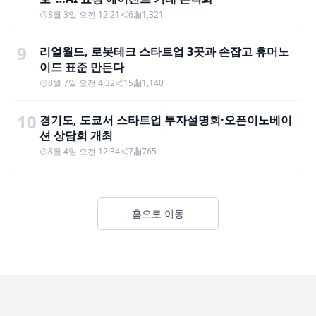
8월 3일 오전 12:21
6
1,321
9
리얼월드, 로봇테크 스타트업 3곳과 손잡고 휴머노
이드 표준 만든다
8월 7일 오전 4:32
15
1,140
10
경기도, 도쿄서 스타트업 투자설명회·오픈이노베이
션 상담회 개최
8월 4일 오전 12:34
7
765
홈으로 이동
Footer