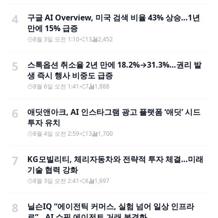
4
구글 AI Overview, 미국 검색 비율 43% 상승…1년
만에 15% 급증
8월 3일 오전 1:10
13
2,452
5
스톡옵션 취소율 2년 만에 18.2%→31.3%…권리 발
생 즉시 행사 비중도 급증
8월 6일 오전 1:41
7
1,888
6
애딧앤아크, AI 인스타그램 광고 플랫폼 ‘애딧’ 시드
투자 유치
8월 4일 오전 2:59
13
1,700
7
KG모빌리티, 체리자동차와 전략적 투자 체결…미래
기술 협력 강화
8월 3일 오전 2:41
6
1,697
8
닐슨IQ “에이전틱 커머스, 실험 넘어 일상 인프라
로”…AI 쇼핑 에이전트 거래 본격화