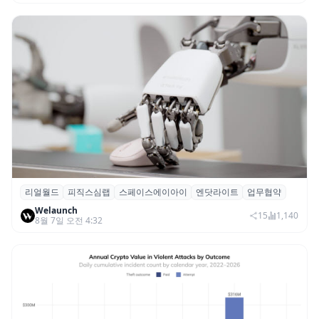
리얼월드
피직스심랩
스페이스에이아이
엔닷라이트
업무협약
리얼월드, 로봇테크 스타트업 3곳과 손잡고
Welaunch
휴머노이드 표준 만든다
15
1,140
8월 7일 오전 4:32