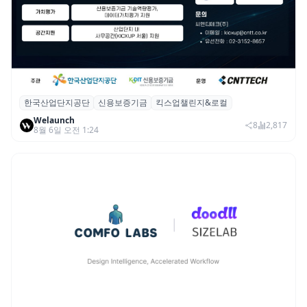
한국산업단지공단
신용보증기금
킥스업챌린지&로컬
산단공·신보, 2026 ‘킥스업 챌린지&로컬’ 참
Welaunch
여 스타트업 모집
8
2,817
8월 6일 오전 1:24