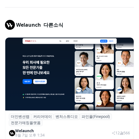
Welaunch
다른소식
더인벤션랩
커리어데이
벤처스튜디오
파인풀(Finepool)
더인벤션랩·커리어데이, 스타트업 전문가 매
전문가매칭플랫폼
칭 플랫폼 ‘파인풀’ 출시
Welaunch
12
566
8월 7일 오후 1:34