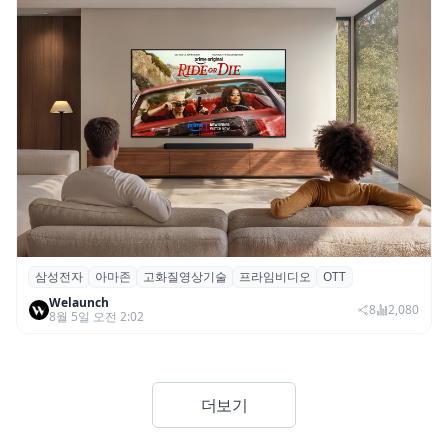
삼성전자
아마존
고화질영상기술
프라임비디오
OTT
삼성전자·아마존, 프라임 비디오에 ‘HDR10+
Welaunch
어드밴스드’ 적용
8
2,080
8월 5일 오전 2:02
더보기