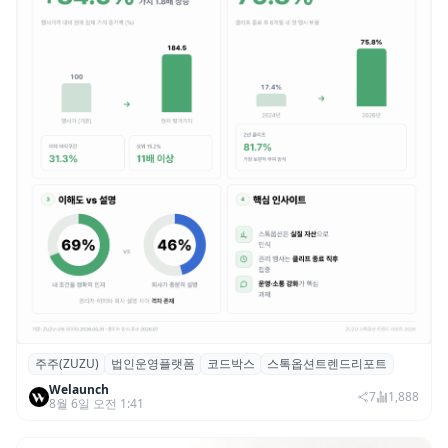
주주(ZUZU)
법인운영플랫폼
코드박스
스톡옵션트렌드리포트
스톡옵션 취소율 2년 만에 18.2%→31.3%…
Welaunch
권리 발생 즉시 행사 비중도 급증
7
1,888
8월 6일 오전 1:41