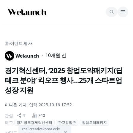
홈
›
이벤트,행사
·
10개월 전
Welaunch
경기혁신센터, ‘2025 창업도약패키지(딥
테크 분야)’ 킥오프 행사…25개 스타트업
성장 지원
이나은
기자
|
입력
2025.10.16 17:52
관심
4
740
태그
경기창조경제혁신센터
판교창업존
창업도약패키지
ccei.creativekorea.or.kr
사이트