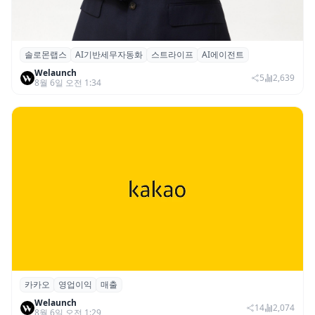
솔로몬랩스
AI기반세무자동화
스트라이프
AI에이전트
솔로몬랩스, 스트라이프 출신 이창헌 영입…
Welaunch
절세 전략 AI 에이전트 개발 본격화
5
2,639
8월 6일 오전 1:34
카카오
영업이익
매출
카카오, 2026년 2분기 매출 2조985억·영업
Welaunch
이익 2770억…역대 분기 최대
14
2,074
8월 6일 오전 1:29