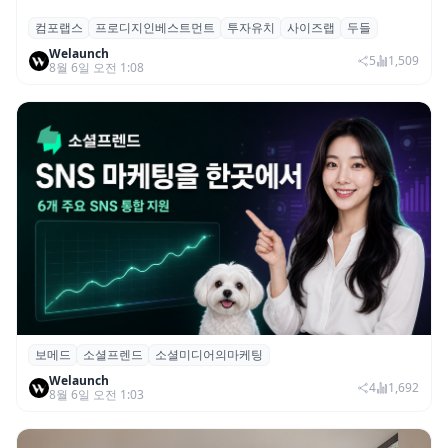
컴포랩스
프로디지인베스트먼트
투자유치
사이즈랩
두들
컴포랩스, 프로디지인베스트먼트로부터 시
Welaunch
드 투자 유치
5
1,509
8월 6일 오전 1:08
보메드
소셜프렌드
소셜미디어의마케팅
보메드 ‘소셜프렌드’, 유튜브·인스타 등 6개
Welaunch
SNS 마케팅 통합 지원
4
1,692
8월 6일 오전 1:03