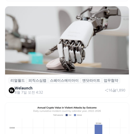
리얼월드
피직스심랩
스페이스에이아이
엔닷라이트
업무협약
리얼월드, 로봇테크 스타트업 3곳과 손잡고
Welaunch
휴머노이드 표준 만든다
16
1,890
8월 7일 오전 4:32