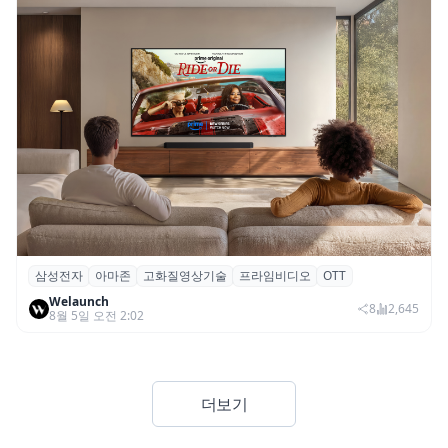
삼성전자
아마존
고화질영상기술
프라임비디오
OTT
삼성전자·아마존, 프라임 비디오에 ‘HDR10+
Welaunch
어드밴스드’ 적용
8
2,645
8월 5일 오전 2:02
더보기