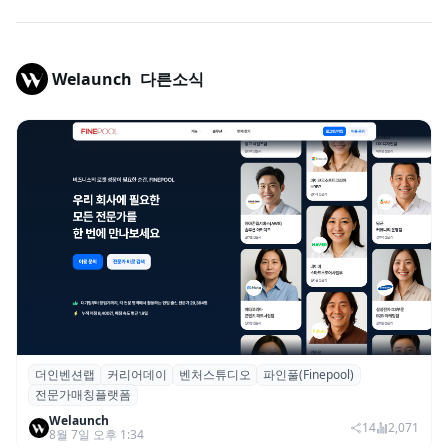
Welaunch
다른소식
더인벤션랩
커리어데이
벤처스튜디오
파인풀(Finepool)
더인벤션랩·커리어데이, 스타트업 전문가 매
전문가매칭플랫폼
칭 플랫폼 ‘파인풀’ 출시
Welaunch
14
2,071
8월 7일 오후 1:34