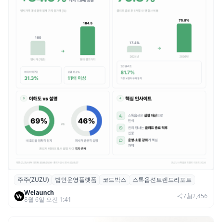
주주(ZUZU)
법인운영플랫폼
코드박스
스톡옵션트렌드리포트
스톡옵션 취소율 2년 만에 18.2%→31.3%…
Welaunch
권리 발생 즉시 행사 비중도 급증
7
2,456
8월 6일 오전 1:41