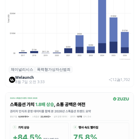
체이널리시스
폭력형가상자산범죄
체이널리시스 “가상자산 보유자 대상 폭력
Welaunch
범죄 증가…상반기 탈취액 3000만 달러 돌파
12
1,702
8월 7일 오전 3:33