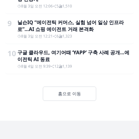
8월 3일 오전 12:06
5
1,510
9
닐슨IQ “에이전틱 커머스, 실험 넘어 일상 인프라
로”…AI 쇼핑 에이전트 거래 본격화
8월 3일 오전 12:21
6
1,323
10
구글 클라우드, 여기어때 ‘YAPP’ 구축 사례 공개…에
이전틱 AI 동료
8월 4일 오전 9:39
12
1,139
홈으로 이동
Footer