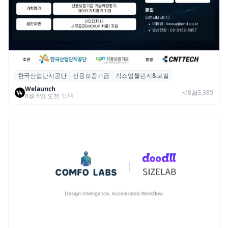
한국산업단지공단
신용보증기금
킥스업챌린지&로컬
산단공·신보, 2026 ‘킥스업 챌린지&로컬’ 참
Welaunch
여 스타트업 모집
8
3,385
8월 6일 오전 1:24