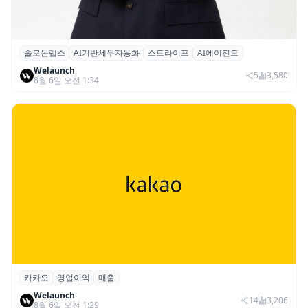
솔로몬랩스
AI기반세무자동화
스트라이프
AI에이전트
솔로몬랩스, 스트라이프 출신 이창헌 영입…
Welaunch
절세 전략 AI 에이전트 개발 본격화
5
3,580
8월 6일 오전 1:34
카카오
영업이익
매출
카카오, 2026년 2분기 매출 2조985억·영업
Welaunch
이익 2770억…역대 분기 최대
14
3,206
8월 6일 오전 1:29