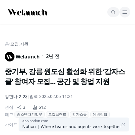
홈
›
모집,지원
·
2년 전
Welaunch
중기부, 강릉 원도심 활성화 위한 ‘감자스
쿨’ 참여자 모집... 공간 및 창업 지원
강한나
기자
|
입력
2025.02.05 11:21
관심
3
612
태그
중소벤처기업부
로컬브랜드
감자스쿨
예비창업
app.notion.com
사이트
Notion | Where teams and agents work together