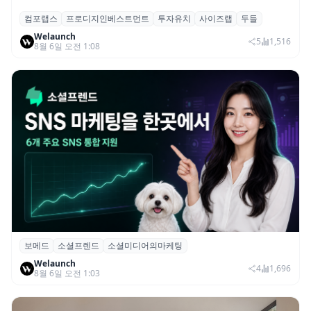
컴포랩스
프로디지인베스트먼트
투자유치
사이즈랩
두들
컴포랩스, 프로디지인베스트먼트로부터 시
Welaunch
드 투자 유치
5
1,516
8월 6일 오전 1:08
보메드
소셜프렌드
소셜미디어의마케팅
보메드 ‘소셜프렌드’, 유튜브·인스타 등 6개
Welaunch
SNS 마케팅 통합 지원
4
1,696
8월 6일 오전 1:03