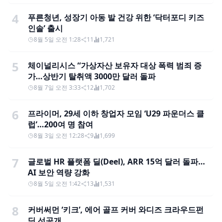
4
푸른청년, 성장기 아동 발 건강 위한 ‘닥터포디 키즈
인솔’ 출시
8월 5일 오전 1:28
11
1,721
5
체이널리시스 “가상자산 보유자 대상 폭력 범죄 증
가…상반기 탈취액 3000만 달러 돌파
8월 7일 오전 3:33
12
1,702
6
프라이머, 29세 이하 창업자 모임 ‘U29 파운더스 클
럽’…200여 명 참여
8월 3일 오전 12:28
9
1,699
7
글로벌 HR 플랫폼 딜(Deel), ARR 15억 달러 돌파…
AI 보안 역량 강화
8월 5일 오전 1:42
13
1,531
8
커버써먼 ‘키크’, 에어 골프 커버 와디즈 크라우드펀
딩 선공개